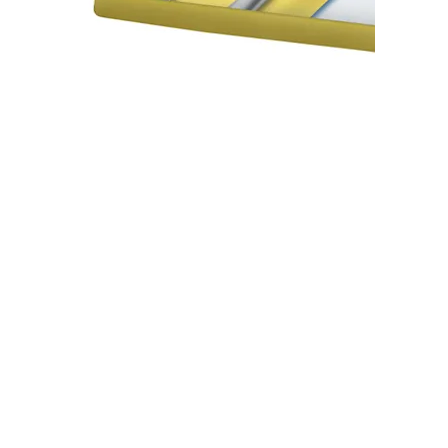
Серветки TORK 477841
В наявності