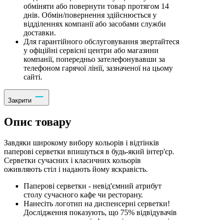
обміняти або повернути товар протягом 14
днів. Обмін/повернення здійснюється у
відділеннях компанії або засобами служби
доставки.
Для гарантійного обслуговування звертайтеся
у офіційні сервісні центри або магазини
компанії, попередньо зателефонувавши за
телефоном гарячої лінії, зазначеної на цьому
сайті.
Закрити
Опис товару
Завдяки широкому вибору кольорів і відтінків
паперові серветки впишуться в будь-який інтер'єр.
Серветки сучасних і класичних кольорів
оживляють стіл і надають йому яскравість.
Паперові серветки - невід'ємний атрибут
столу сучасного кафе чи ресторану.
Нанесіть логотип на диспенсерні серветки!
Дослідження показують, що 75% відвідувачів