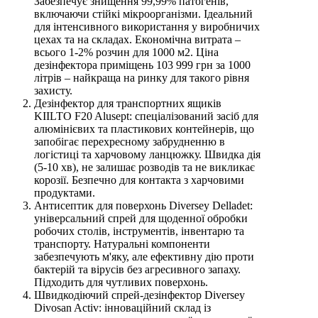
Забезпечує знищення 99,99% патогенів,
включаючи стійкі мікроорганізми. Ідеальний
для інтенсивного використання у виробничих
цехах та на складах. Економічна витрата –
всього 1-2% розчин для 1000 м2. Ціна
дезінфектора приміщень 103 999 грн за 1000
літрів – найкраща на ринку для такого рівня
захисту.
Дезінфектор для транспортних ящиків
KIILTO F20 Alusept: спеціалізований засіб для
алюмінієвих та пластикових контейнерів, що
запобігає перехресному забрудненню в
логістиці та харчовому ланцюжку. Швидка дія
(5-10 хв), не залишає розводів та не викликає
корозії. Безпечно для контакта з харчовими
продуктами.
Антисептик для поверхонь Diversey Delladet:
універсальний спрей для щоденної обробки
робочих столів, інструментів, інвентарю та
транспорту. Натуральні компоненти
забезпечують м'яку, але ефективну дію проти
бактерій та вірусів без агресивного запаху.
Підходить для чутливих поверхонь.
Швидкодіючий спрей-дезінфектор Diversey
Divosan Activ: інноваційний склад із