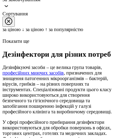
Сортування
за цiною ↓
за цiною ↑
за популярністю
Показати ще
Дезінфектори для різних потреб
Дезінфікуючі засоби – це велика група товарів,
професійних миючих засобів
, призначених для
знищення патогенних мікроорганізмів – бактерій,
вірусів, грибків – на різних поверхнях та
інструментах. Спеціалізовані продукти цього класу
широко використовуються для створення
безпечного та гігієнічного середовища та
запобігання поширенню інфекцій у галузі
професійного клінінга та виробничому середовищі.
У сфері професійного прибирання дезінфектори
використовуються для обробки поверхонь в офісах,
торгових центрах, готелях та медичних закладах.