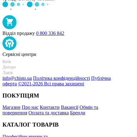
Відділ продажу
0 800 336 842
Сервісні центри
Київ
+38 095-273-95-15
Дніпро
+38 095-274-63-06
Львів
+38 099-301-82-69
info@chisto.ua
Політика конфіденційності
Публічна
оферта
©2021-2026 Всі права захищені
ПОКУПЦЯМ
Магазин
Про нас
Контакти
Вакансії
Обмін та
повернення
Оплата та доставка
Бренди
КАТАЛОГ ТОВАРІВ
Професійне миюче та