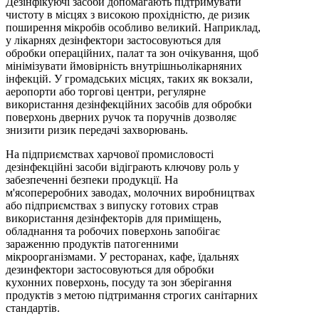
Дезінфікуючі засоби допомагають підтримувати
чистоту в місцях з високою прохідністю, де ризик
поширення мікробів особливо великий. Наприклад,
у лікарнях дезінфектори застосовуються для
обробки операційних, палат та зон очікування, щоб
мінімізувати ймовірність внутрішньолікарняних
інфекцій. У громадських місцях, таких як вокзали,
аеропорти або торгові центри, регулярне
використання дезінфекційних засобів для обробки
поверхонь дверних ручок та поручнів дозволяє
знизити ризик передачі захворювань.
На підприємствах харчової промисловості
дезінфекційні засоби відіграють ключову роль у
забезпеченні безпеки продукції. На
м'ясопереробних заводах, молочних виробництвах
або підприємствах з випуску готових страв
використання дезінфекторів для приміщень,
обладнання та робочих поверхонь запобігає
зараженню продуктів патогенними
мікроорганізмами. У ресторанах, кафе, їдальнях
дезинфектори застосовуються для обробки
кухонних поверхонь, посуду та зон зберігання
продуктів з метою підтримання строгих санітарних
стандартів.