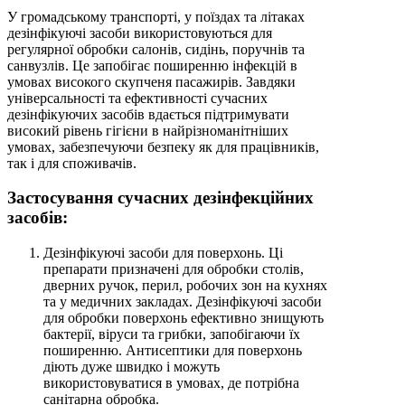
У громадському транспорті, у поїздах та літаках
дезінфікуючі засоби використовуються для
регулярної обробки салонів, сидінь, поручнів та
санвузлів. Це запобігає поширенню інфекцій в
умовах високого скупченя пасажирів. Завдяки
універсальності та ефективності сучасних
дезінфікуючих засобів вдається підтримувати
високий рівень гігієни в найрізноманітніших
умовах, забезпечуючи безпеку як для працівників,
так і для споживачів.
Застосування сучасних дезінфекційних
засобів:
Дезінфікуючі засоби для поверхонь. Ці
препарати призначені для обробки столів,
дверних ручок, перил, робочих зон на кухнях
та у медичних закладах. Дезінфікуючі засоби
для обробки поверхонь ефективно знищують
бактерії, віруси та грибки, запобігаючи їх
поширенню. Антисептики для поверхонь
діють дуже швидко і можуть
використовуватися в умовах, де потрібна
санітарна обробка.