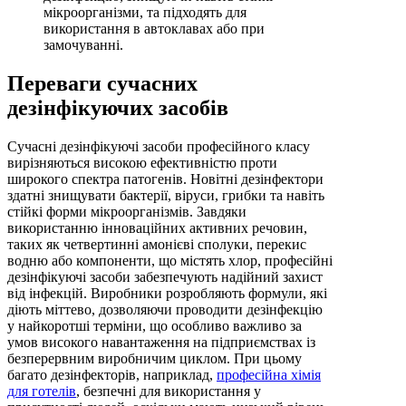
мікроорганізми, та підходять для
використання в автоклавах або при
замочуванні.
Переваги сучасних
дезінфікуючих засобів
Сучасні дезінфікуючі засоби професійного класу
вирізняються високою ефективністю проти
широкого спектра патогенів. Новітні дезінфектори
здатні знищувати бактерії, віруси, грибки та навіть
стійкі форми мікроорганізмів. Завдяки
використанню інноваційних активних речовин,
таких як четвертинні амонієві сполуки, перекис
водню або компоненти, що містять хлор, професійні
дезінфікуючі засоби забезпечують надійний захист
від інфекцій. Виробники розробляють формули, які
діють міттево, дозволяючи проводити дезінфекцію
у найкоротші терміни, що особливо важливо за
умов високого навантаження на підприємствах із
безперервним виробничим циклом. При цьому
багато дезінфекторів, наприклад,
професійна хімія
для готелів
, безпечні для використання у