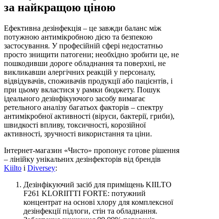
за найкращою ціною
Ефективна дезінфекція – це завжди баланс між
потужною антимікробною дією та безпекою
застосування. У професійній сфері недостатньо
просто знищити патогени; необхідно зробити це, не
пошкодивши дороге обладнання та поверхні, не
викликавши алергічних реакцій у персоналу,
відвідувачів, споживачів продукції або пацієнтів, і
при цьому вкластися у рамки бюджету. Пошук
ідеального дезінфікуючого засобу вимагає
ретельного аналізу багатьох факторів – спектру
антимікробної активності (віруси, бактерії, гриби),
швидкості впливу, токсичності, корозійної
активності, зручності використання та ціни.
Інтернет-магазин «Чисто» пропонує готове рішення
– лінійку унікальних дезінфекторів від брендів
Kiilto
і
Diversey
:
Дезінфікуючий засіб для приміщень KIILTO
F261 KLORIITTI FORTE: потужний
концентрат на основі хлору для комплексної
дезінфекції підлоги, стін та обладнання.