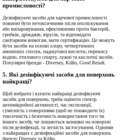
промисловості?
Дезінфікуючі засоби для харчової промисловості
повинні бути нетоксичними після ополіскування
або випаровування, ефективними проти бактерій,
грибків, дріжджів, вірусів, та відповідати
санітарним вимогам, мати сертифікацію. Це можуть
бути засоби на основі хлору, четвертинних
амонієвих сполук, надоцтової кислоти, перекису
водню, етилового спирту, лужні та кислотні засоби.
Популярні бренди - Diversey, Kiilto, Good Result.
5. Які дезінфікуючі засоби для поверхонь
найкращі?
Щоб вибрати і купити найкращі дезінфікуючі
засоби для поверхонь, треба оцінити спектр
антимікробної активності, час експозиції,
сумісність з поверхнями (щоб не пошкодити їх)
токсичність і безпечність використання того чи
іншого засобу, чи лишаються залишки на поверхні
після дезінфекції, та легкість застосування. Одними
з найкращих є дезінфекційні засоби для поверхонь
бренду Diversey та Kiilto.