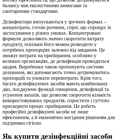
балансу між екологічними вимогами та
санітарними стандартами.
Дезінфектори випускаються у зручних формах –
концентрати, готові розчини, спреї, що спрощує їх
застосування у різних умовах. Концентровані
формули дозволяють значно скоротити витрату
продукту, оскільки його можна розводити у
потрібних пропорціях залежно від завдання. Це
знижує витрати на прибирання, особливо у
великих організаціях, де дезінфекція проводиться
щодня. Виробники також пропонують системи
дозування, які допомагають точно дотримуватись
пропорцій та уникати перевитрати. Крім того,
багато дезінфікуючих засобів мають комбіновану
дію, поєднуючи функції очищення, дезінфекції та
усунення запахів, що дозволяє скоротити кількість
використовуваних продуктів, спростити і суттєво
прискорити процес прибирання. Це робить
професійні дезінфікуючі засоби не лише
ефективним, а й економічно вигідним рішенням для
підтримки гігієни.
Як купити дезінфекційні засоби