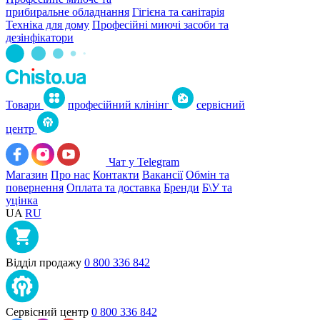
прибиральне обладнання
Гігієна та санітарія
Техніка для дому
Професійні миючі засоби та
дезінфікатори
Товари
професійний клінінг
сервісний
центр
Чат у Telegram
Магазин
Про нас
Контакти
Вакансії
Обмін та
повернення
Оплата та доставка
Бренди
Б\У та
уцінка
UA
RU
Відділ продажу
0 800 336 842
Сервісний центр
0 800 336 842