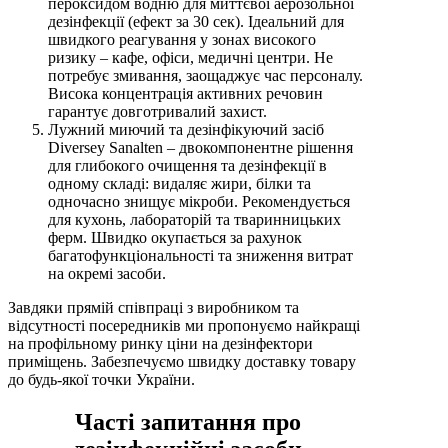
пероксидом водню для миттєвої аерозольної
дезінфекції (ефект за 30 сек). Ідеальний для
швидкого реагування у зонах високого
ризику – кафе, офіси, медичні центри. Не
потребує змивання, заощаджує час персоналу.
Висока концентрація активних речовин
гарантує довготривалий захист.
Лужний миючий та дезінфікуючий засіб
Diversey Sanalten – двокомпонентне рішення
для глибокого очищення та дезінфекції в
одному складі: видаляє жири, білки та
одночасно знищує мікроби. Рекомендується
для кухонь, лабораторій та тваринницьких
ферм. Швидко окупається за рахунок
багатофункціональності та зниження витрат
на окремі засоби.
Завдяки прямій співпраці з виробником та
відсутності посередників ми пропонуємо найкращі
на профільному ринку ціни на дезінфектори
приміщень. Забезпечуємо швидку доставку товару
до будь-якої точки України.
Часті запитання про