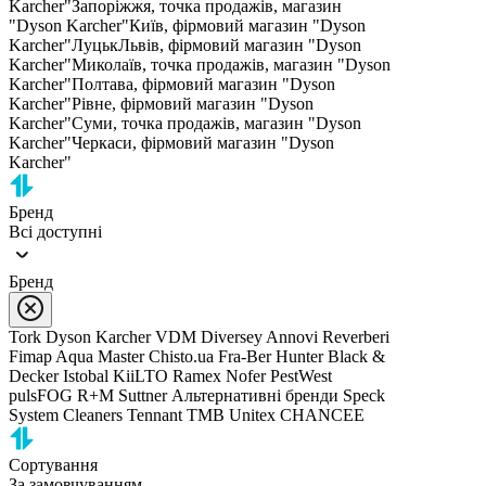
Karcher"
Запоріжжя, точка продажів, магазин
"Dyson Karcher"
Київ, фірмовий магазин "Dyson
Karcher"
Луцьк
Львів, фірмовий магазин "Dyson
Karcher"
Миколаїв, точка продажів, магазин "Dyson
Karcher"
Полтава, фірмовий магазин "Dyson
Karcher"
Рівне, фірмовий магазин "Dyson
Karcher"
Суми, точка продажів, магазин "Dyson
Karcher"
Черкаси, фірмовий магазин "Dyson
Karcher"
Бренд
Всі доступні
Бренд
Tork
Dyson
Karcher
VDM
Diversey
Annovi Reverberi
Fimap
Aqua Master
Chisto.ua
Fra-Ber
Hunter
Black &
Decker
Istobal
KiiLTO
Ramex
Nofer
PestWest
pulsFOG
R+M Suttner
Альтернативні бренди
Speck
System Cleaners
Tennant
TMB
Unitex
CHANCEE
Сортування
За замовчуванням