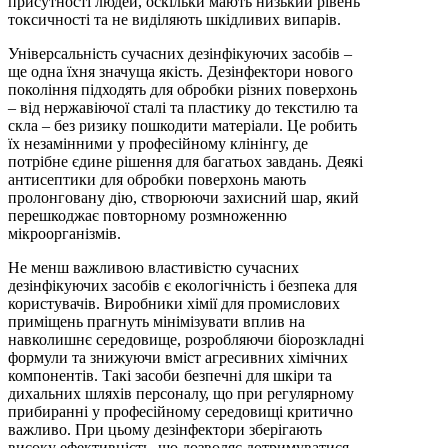
присутності людей, оскільки мають низький рівень
токсичності та не виділяють шкідливих випарів.
Універсальність сучасних дезінфікуючих засобів –
ще одна їхня значуща якість. Дезінфектори нового
покоління підходять для обробки різних поверхонь
– від нержавіючої сталі та пластику до текстилю та
скла – без ризику пошкодити матеріали. Це робить
їх незамінними у професійному клінінгу, де
потрібне єдине рішення для багатьох завдань. Деякі
антисептики для обробки поверхонь мають
пролонговану дію, створюючи захисний шар, який
перешкоджає повторному розмноженню
мікроорганізмів.
Не менш важливою властивістю сучасних
дезінфікуючих засобів є екологічність і безпека для
користувачів. Виробники хімії для промислових
приміщень прагнуть мінімізувати вплив на
навколишнє середовище, розробляючи біорозкладні
формули та знижуючи вміст агресивних хімічних
компонентів. Такі засоби безпечні для шкіри та
дихальних шляхів персоналу, що при регулярному
прибиранні у професійному середовищі критично
важливо. При цьому дезінфектори зберігають
високу ефективність, що дозволяє дотримуватися