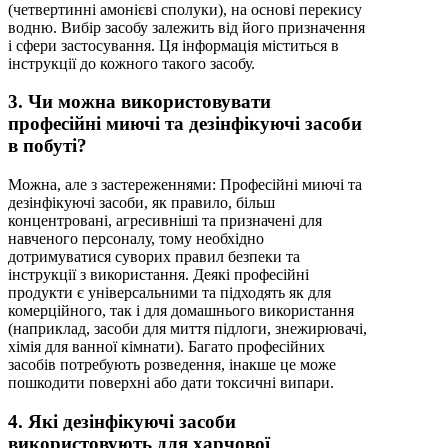
(четвертинні амонієві сполуки), на основі перекису
водню. Вибір засобу залежить від його призначення
і сфери застосування. Ця інформація міститься в
інструкції до кожного такого засобу.
3. Чи можна використовувати
професійні миючі та дезінфікуючі засоби
в побуті?
Можна, але з застереженнями: Професійні миючі та
дезінфікуючі засоби, як правило, більш
концентровані, агресивніші та призначені для
навченого персоналу, тому необхідно
дотримуватися суворих правил безпеки та
інструкції з використання. Деякі професійні
продукти є універсальними та підходять як для
комерційного, так і для домашнього використання
(наприклад, засоби для миття підлоги, знежирювачі,
хімія для ванної кімнати). Багато професійних
засобів потребують розведення, інакше це може
пошкодити поверхні або дати токсичні випари.
4. Які дезінфікуючі засоби
використовують для харчової