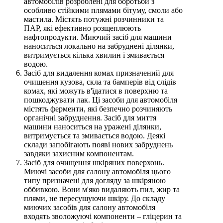
автомобілів розроблені для боротьби з
особливо стійкими плямами бітуму, смоли або
мастила. Містять потужні розчинники та
ПАР, які ефективно розщеплюють
нафтопродукти. Миючий засіб для машини
наноситься локально на забруднені ділянки,
витримується кілька хвилин і змивається
водою.
Засіб для видалення комах призначений для
очищення кузова, скла та бамперів від слідів
комах, які можуть в'їдатися в поверхню та
пошкоджувати лак. Ці засоби для автомобіля
містять ферменти, які безпечно розчиняють
органічні забруднення. Засіб для миття
машини наноситься на уражені ділянки,
витримується та змивається водою. Деякі
склади запобігають появі нових забруднень
завдяки захисним компонентам.
Засіб для очищення шкіряних поверхонь.
Миючі засоби для салону автомобіля цього
типу призначені для догляду за шкіряною
оббивкою. Вони м'яко видаляють пил, жир та
плями, не пересушуючи шкіру. До складу
миючих засобів для салону автомобіля
входять зволожуючі компоненти – гліцерин та