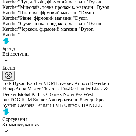
Karcher"
Луцьк
Львів, фірмовий магазин "Dyson
Karcher"
Миколаїв, точка продажів, магазин "Dyson
Karcher"
Полтава, фірмовий магазин "Dyson
Karcher"
Рівне, фірмовий магазин "Dyson
Karcher"
Суми, точка продажів, магазин "Dyson
Karcher"
Черкаси, фірмовий магазин "Dyson
Karcher"
Бренд
Всі доступні
Бренд
Tork
Dyson
Karcher
VDM
Diversey
Annovi Reverberi
Fimap
Aqua Master
Chisto.ua
Fra-Ber
Hunter
Black &
Decker
Istobal
KiiLTO
Ramex
Nofer
PestWest
pulsFOG
R+M Suttner
Альтернативні бренди
Speck
System Cleaners
Tennant
TMB
Unitex
CHANCEE
Сортування
За замовчуванням