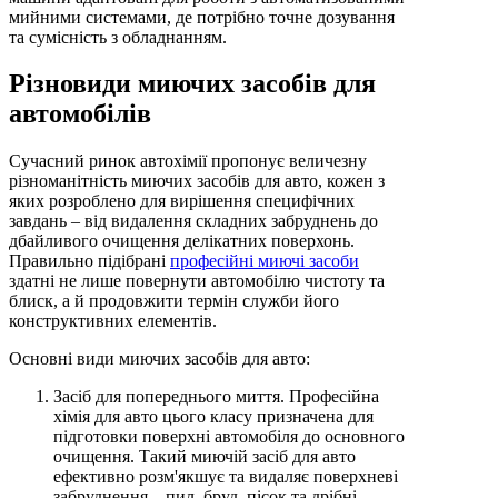
мийними системами, де потрібно точне дозування
та сумісність з обладнанням.
Різновиди миючих засобів для
автомобілів
Сучасний ринок автохімії пропонує величезну
різноманітність миючих засобів для авто, кожен з
яких розроблено для вирішення специфічних
завдань – від видалення складних забруднень до
дбайливого очищення делікатних поверхонь.
Правильно підібрані
професійні миючі засоби
здатні не лише повернути автомобілю чистоту та
блиск, а й продовжити термін служби його
конструктивних елементів.
Основні види миючих засобів для авто:
Засіб для попереднього миття. Професійна
хімія для авто цього класу призначена для
підготовки поверхні автомобіля до основного
очищення. Такий миючій засіб для авто
ефективно розм'якшує та видаляє поверхневі
забруднення – пил, бруд, пісок та дрібні