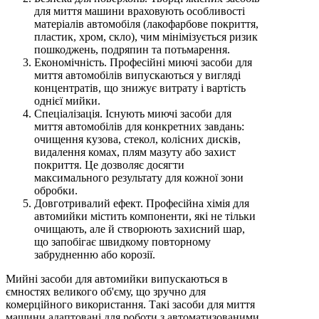
для миття машини враховують особливості
матеріалів автомобіля (лакофарбове покриття,
пластик, хром, скло), чим мінімізується ризик
пошкоджень, подряпин та потьмарення.
Економічність. Професійні миючі засоби для
миття автомобілів випускаються у вигляді
концентратів, що знижує витрату і вартість
однієї мийки.
Спеціалізація. Існують миючі засоби для
миття автомобілів для конкретних завдань:
очищення кузова, стекол, колісних дисків,
видалення комах, плям мазуту або захист
покриття. Це дозволяє досягти
максимального результату для кожної зони
обробки.
Довготривалий ефект. Професійна хімія для
автомийки містить компоненти, які не тільки
очищають, але й створюють захисний шар,
що запобігає швидкому повторному
забрудненню або корозії.
Мийні засоби для автомийки випускаються в
ємностях великого об'єму, що зручно для
комерційного використання. Такі засоби для миття
машини адаптовані для роботи з автоматизованими