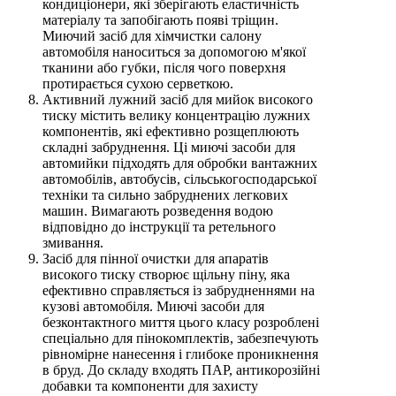
кондиціонери, які зберігають еластичність
матеріалу та запобігають появі тріщин.
Миючий засіб для хімчистки салону
автомобіля наноситься за допомогою м'якої
тканини або губки, після чого поверхня
протирається сухою серветкою.
Активний лужний засіб для мийок високого
тиску містить велику концентрацію лужних
компонентів, які ефективно розщеплюють
складні забруднення. Ці миючі засоби для
автомийки підходять для обробки вантажних
автомобілів, автобусів, сільськогосподарської
техніки та сильно забруднених легкових
машин. Вимагають розведення водою
відповідно до інструкції та ретельного
змивання.
Засіб для пінної очистки для апаратів
високого тиску створює щільну піну, яка
ефективно справляється із забрудненнями на
кузові автомобіля. Миючі засоби для
безконтактного миття цього класу розроблені
спеціально для пінокомплектів, забезпечують
рівномірне нанесення і глибоке проникнення
в бруд. До складу входять ПАР, антикорозійні
добавки та компоненти для захисту