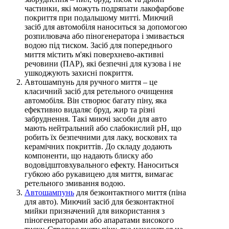
частинки, які можуть подряпати лакофарбове
покриття при подальшому митті. Миючий
засіб для автомобіля наноситься за допомогою
розпилювача або піногенератора і змивається
водою під тиском. Засіб для попереднього
миття містить м'які поверхнево-активні
речовини (ПАР), які безпечні для кузова і не
ушкоджують захисні покриття.
Автошампунь для ручного миття – це
класичний засіб для ретельного очищення
автомобіля. Він створює багату піну, яка
ефективно видаляє бруд, жир та різні
забруднення. Такі миючі засоби для авто
мають нейтральний або слабокислий pH, що
робить їх безпечними для лаку, воскових та
керамічних покриттів. До складу додають
компоненти, що надають блиску або
водовідштовхувального ефекту. Наноситься
губкою або рукавицею для миття, вимагає
ретельного змивання водою.
Автошампунь
для безконтактного миття (піна
для авто). Миючий засіб для безконтактної
мийки призначений для використання з
піногенераторами або апаратами високого