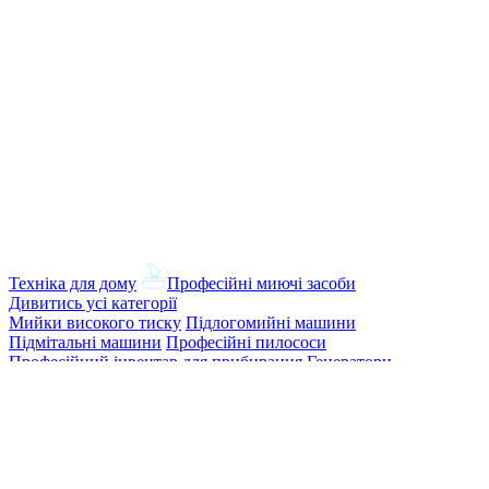
Техніка для дому
Професійні миючі засоби
Дивитись усі категорії
Мийки високого тиску
Підлогомийні машини
Підмітальні машини
Професійні пилососи
Професійний інвентар для прибирання
Генератори
туману
Портальні мийки
Плунжерні насоси
Гелеві
акумулятори
Диспенсери та дозатори
Сушарки для рук
Мило та
антисептики
Аксесуари для ванної кімнати та
туалету
Корзини для сміття
Протиральний матеріал
Серветки для сервірування столу
Освіжувачі