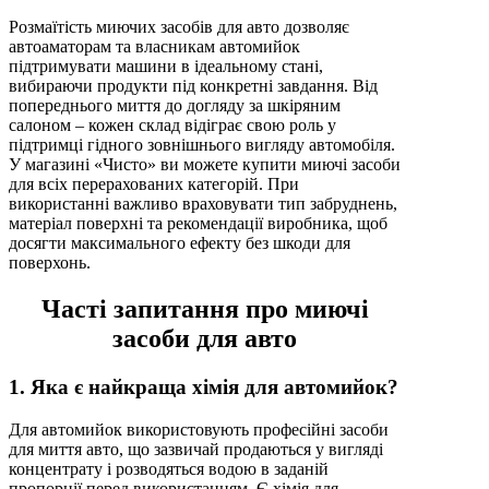
Розмаїтість миючих засобів для авто дозволяє
автоаматорам та власникам автомийок
підтримувати машини в ідеальному стані,
вибираючи продукти під конкретні завдання. Від
попереднього миття до догляду за шкіряним
салоном – кожен склад відіграє свою роль у
підтримці гідного зовнішнього вигляду автомобіля.
У магазині «Чисто» ви можете купити миючі засоби
для всіх перерахованих категорій. При
використанні важливо враховувати тип забруднень,
матеріал поверхні та рекомендації виробника, щоб
досягти максимального ефекту без шкоди для
поверхонь.
Часті запитання про миючі
засоби для авто
1. Яка є найкраща хімія для автомийок?
Для автомийок використовують професійні засоби
для миття авто, що зазвичай продаються у вигляді
концентрату і розводяться водою в заданій
пропорції перед використанням. Є хімія для