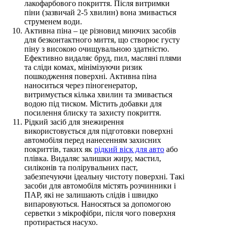
лакофарбового покриття. Після витримки
піни (зазвичай 2-5 хвилин) вона змивається
струменем води.
Активна піна – це різновид миючих засобів
для безконтактного миття, що створює густу
піну з високою очищувальною здатністю.
Ефективно видаляє бруд, пил, масляні плями
та сліди комах, мінімізуючи ризик
пошкодження поверхні. Активна піна
наноситься через піногенератор,
витримується кілька хвилин та змивається
водою під тиском. Містить добавки для
посилення блиску та захисту покриття.
Рідкий засіб для знежирення
використовується для підготовки поверхні
автомобіля перед нанесенням захисних
покриттів, таких як
рідкий віск для авто
або
плівка. Видаляє залишки жиру, мастил,
силіконів та полірувальних паст,
забезпечуючи ідеальну чистоту поверхні. Такі
засоби для автомобіля містять розчинники і
ПАР, які не залишають слідів і швидко
випаровуються. Наносяться за допомогою
серветки з мікрофібри, після чого поверхня
протирається насухо.