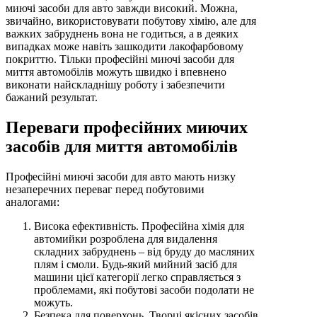
миючі засоби для авто завжди високий. Можна,
звичайно, використовувати побутову хімію, але для
важких забруднень вона не годиться, а в деяких
випадках може навіть зашкодити лакофарбовому
покриттю. Тільки професійні миючі засоби для
миття автомобілів можуть швидко і впевнено
виконати найскладнішу роботу і забезпечити
бажаний результат.
Переваги професійних миючих
засобів для миття автомобілів
Професійні миючі засоби для авто мають низку
незаперечних переваг перед побутовими
аналогами:
Висока ефективність. Професійна хімія для
автомийки розроблена для видалення
складних забруднень – від бруду до масляних
плям і смоли. Будь-який мийний засіб для
машини цієї категорії легко справляється з
проблемами, які побутові засоби подолати не
можуть.
Безпека для поверхонь. Творці якісних засобів