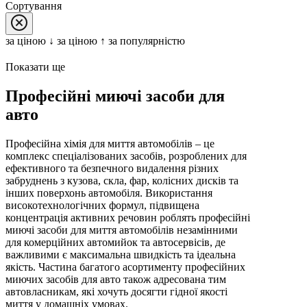
Сортування
за цiною ↓
за цiною ↑
за популярністю
Показати ще
Професійні миючі засоби для
авто
Професійна хімія для миття автомобілів – це
комплекс спеціалізованих засобів, розроблених для
ефективного та безпечного видалення різних
забруднень з кузова, скла, фар, колісних дисків та
інших поверхонь автомобіля. Використання
високотехнологічних формул, підвищена
концентрація активних речовин роблять професійні
миючі засоби для миття автомобілів незамінними
для комерційних автомийок та автосервісів, де
важливими є максимальна швидкість та ідеальна
якість. Частина багатого асортименту професійних
миючих засобів для авто також адресована тим
автовласникам, які хочуть досягти гідної якості
миття у домашніх умовах.