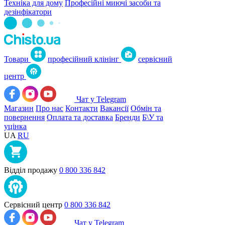
Техніка для дому
Професійні миючі засоби та
дезінфікатори
Товари
професійний клінінг
сервісний
центр
Чат у Telegram
Магазин
Про нас
Контакти
Вакансії
Обмін та
повернення
Оплата та доставка
Бренди
Б\У та
уцінка
UA
RU
Відділ продажу
0 800 336 842
Сервісний центр
0 800 336 842
Чат у Telegram