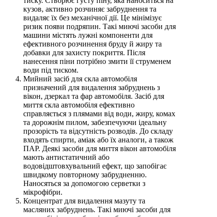
тиску. Створює густу піну, яка наноситься на
кузов, активно розчиняє забруднення та
видаляє їх без механічної дії. Це мінімізує
ризик появи подряпин. Такі миючі засоби для
машини містять лужні компоненти для
ефективного розчинення бруду й жиру та
добавки для захисту покриття. Після
нанесення піни потрібно змити її струменем
води під тиском.
Мийний засіб для скла автомобіля
призначений для видалення забруднень з
вікон, дзеркал та фар автомобіля. Засіб для
миття скла автомобіля ефективно
справляється з плямами від води, жиру, комах
та дорожнім пилом, забезпечуючи ідеальну
прозорість та відсутність розводів. До складу
входять спирти, аміак або їх аналоги, а також
ПАР. Деякі засоби для миття вікон автомобіля
мають антистатичний або
водовідштовхувальний ефект, що запобігає
швидкому повторному забрудненню.
Наносяться за допомогою серветки з
мікрофібри.
Концентрат для видалення мазуту та
масляних забруднень. Такі миючі засоби для