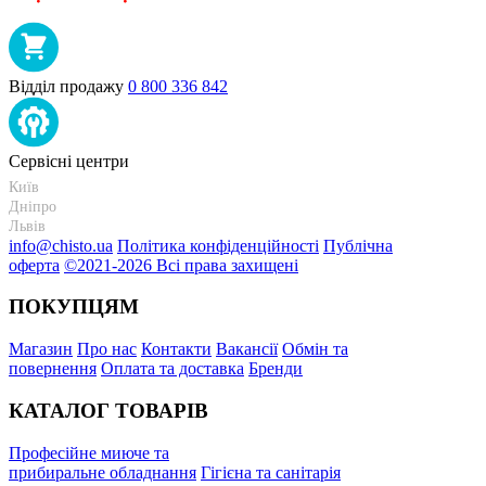
Відділ продажу
0 800 336 842
Сервісні центри
Київ
+38 095-273-95-15
Дніпро
+38 095-274-63-06
Львів
+38 099-301-82-69
info@chisto.ua
Політика конфіденційності
Публічна
оферта
©2021-2026 Всі права захищені
ПОКУПЦЯМ
Магазин
Про нас
Контакти
Вакансії
Обмін та
повернення
Оплата та доставка
Бренди
КАТАЛОГ ТОВАРІВ
Професійне миюче та
прибиральне обладнання
Гігієна та санітарія