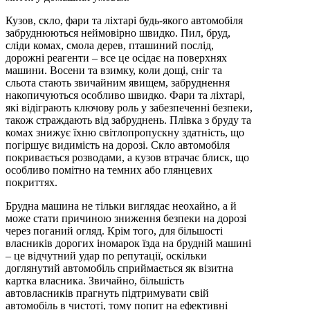
Кузов, скло, фари та ліхтарі будь-якого автомобіля
забруднюються неймовірно швидко. Пил, бруд,
сліди комах, смола дерев, пташиний послід,
дорожні реагенти – все це осідає на поверхнях
машини. Восени та взимку, коли дощі, сніг та
сльота стають звичайним явищем, забруднення
накопичуються особливо швидко. Фари та ліхтарі,
які відіграють ключову роль у забезпеченні безпеки,
також страждають від забруднень. Плівка з бруду та
комах знижує їхню світлопропускну здатність, що
погіршує видимість на дорозі. Скло автомобіля
покривається розводами, а кузов втрачає блиск, що
особливо помітно на темних або глянцевих
покриттях.
Брудна машина не тільки виглядає неохайно, а й
може стати причиною зниження безпеки на дорозі
через поганий огляд. Крім того, для більшості
власників дорогих іномарок їзда на брудній машині
– це відчутний удар по репутації, оскільки
доглянутий автомобіль сприймається як візитна
картка власника. Звичайно, більшість
автовласників прагнуть підтримувати свій
автомобіль в чистоті, тому попит на ефективні