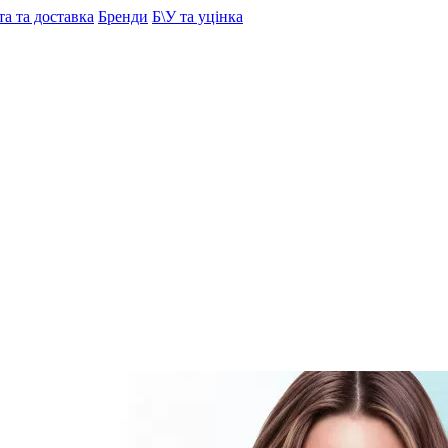
а та доставка
Бренди
Б\У та уцінка