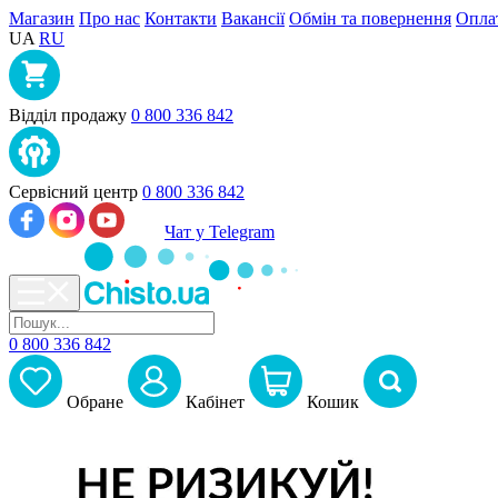
Магазин
Про нас
Контакти
Вакансії
Обмін та повернення
Оплат
UA
RU
Відділ продажу
0 800 336 842
Сервісний центр
0 800 336 842
Чат у Telegram
0 800 336 842
Обране
Кабiнет
Кошик