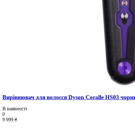
Вирівнювач для волосся Dyson Coralle HS03 чорн
В наявності
0
9 999 ₴