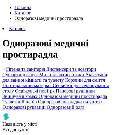
Головна
Каталог
Одноразові медичні простирадла
Каталог
Одноразові медичні
простирадла
Гігієна та санітарія
Диспенсери та дозатори
Сушарки для рук
Мило та антисептики
Аксесуари
для ванної кімнати та туалету
Корзини для сміття
Протиральний матеріал
Серветки для сервірування
столу
Освіжувачі повітря
Паперові рушники
Знищувачі комах
Одноразові медичні простирадла
Туалетний папір
Одноразові накладки на унітаз
Одноразові рукавиці
Одноразовий одяг
Наявність у місті
Всі доступні