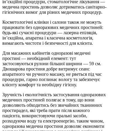
ін’єкційні процедури, стоматологічне лікування —
медична простинь дозволяє дотриматись санітарно-
гігієнічних вимог для різних медичних процедур.
Косметологічні клініки і салони також не можуть
працювати без одноразових медичних простиней:
будь-які сучасні процедури — лазерна епіляція,
ін’єкційна, апаратна і класична косметологія,
вимагають чистоти і безпечності для клієнта.
Для масажних кабінетів одноразові медичні
простині — необхідний елемент: тут
застосовуються рулони більшої ширини — 59 см.
Двошарова простиня добре витримує сеанс
апаратного чи ручного масажу, не рветься під час
процедури, гарно поглинає вологу та забезпечує
клієнту комфорт та необхідну гігієну.
Зручність і екологічність застосування одноразових
медичних простиней полягає в тому, що вони
дозволяють обходитись без звичайних тканинних
простирадел, які треба прати після кожного
пацієнта, використовуючи пральні засоби,
розходуючи воду та електроенергію. таким чином,
одноразова медична простиня дозволяє економити