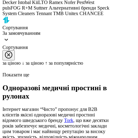
Decker
Istobal
KiiLTO
Ramex
Nofer
PestWest
pulsFOG
R+M Suttner
Альтернативні бренди
Speck
System Cleaners
Tennant
TMB
Unitex
CHANCEE
Сортування
За замовчуванням
Сортування
за цiною ↓
за цiною ↑
за популярністю
Показати ще
Одноразові медичні простині в
рулонах
Інтернет магазин “Чисто” пропонує для B2B
клієнтів якісні одноразові медичні простині
відомого шведського бренду
Tork
, що вже десятки
років забезпечує медичні, косметологічні заклади
цим товаром і має найвищу репутацію за високу
якість, зручність, відповідність міжнародним