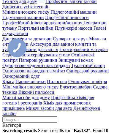
Техніка для дому
Професійні миючі засоби
Дивитись усі категорії
Мийки високого тиску
Підлогомийні машини
Підмітальні машини
Професійні пилососи
Професійний інвентар для прибирання
Генератори
туману
Портальні мийки
Плунжерні насоси
Гелеві
акумулятори
Диспенсери та дозатори
Сушарки для рук
Мило та
антисептики
Аксесуари для ванної кімнати та
туалету
Корзини для сміття
Протиральний матеріал
Серветки для сервірування столу
Освіжувачі
повітря
Паперові рушники
Знищувачі комах
Одноразові медичні простирадла
Туалетний папір
Одноразові накладки на унітаз
Одноразові рукавиці
Одноразовий одяг
Краса
Пароочисники
Пилососи
Очищувачі повітря
Міні мийки високого тиску
Електрошвабри
Садова
техніка
Віконні пилососи
Миючі засоби для дому
Професійна хімія для
готелів і ресторанів
Хімія для промислових
приміщень
Миючі засоби для авто
Дезінфікуючі
засоби
Категорії
Searching results
Search results for "
Bas132
". Found
0