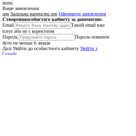
items.
Ваше замовлення
грн
Загальна вартість
грн
Оформити замовлення
Створення
особистого кабінету за допомогою:
Email
Такий email вже
існує або не є коректним
Пароль
Пароль повинен
бути не менше 6 знаків
Далі
Увійти до особистного кабінету
Увiйти з
Google
Вхід
до особистого кабінету:
Email
Вкажiть коректний
e-mail
Пароль
Пароль повинен
бути не менше 6 знаків
Показати пароль
Забув
пароль?
Далі
Створити особистий кабінет
Увiйти з Google
Забули пароль?
Введіть адресу електронної
пошти, яку ви використовували для створення
облікового запису, і ми надішлемо вам посилання
для зміни пароля.
Email
Вкажiть коректний
e-mail
Надіслати
Увійти до особистного кабінету