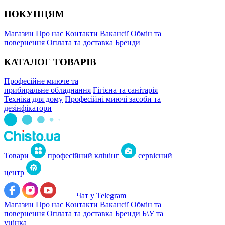
ПОКУПЦЯМ
Магазин
Про нас
Контакти
Вакансії
Обмін та
повернення
Оплата та доставка
Бренди
КАТАЛОГ ТОВАРІВ
Професійне миюче та
прибиральне обладнання
Гігієна та санітарія
Техніка для дому
Професійні миючі засоби та
дезінфікатори
Товари
професійний клінінг
сервісний
центр
Чат у Telegram
Магазин
Про нас
Контакти
Вакансії
Обмін та
повернення
Оплата та доставка
Бренди
Б\У та
уцінка