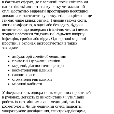
в багатьох сферах, де є великий потік клієнтів чи
пацієнтів, які лягають на кушетку чи масажний
стіл. Достатньо відірвати простирадло необхідної
довжини та застелити кушетку, стіл чи крісло — це
займає лише кілька секунд. І людина може сісти,
лягти комфортно, в одязі або без одягу, будучи
впевненою, що поверхня гігієнічно чиста і немає
жодної небезпеки “підхопити” будь-яку шкірну
інфекцію, грибок або вірус. Одноразові медичні
простині в рулонах застосовуються в таких
закладах:
амбулаторії сімейної медицини
приватні і державні клініки
медичні, діагностичні центри
косметологічні клініки
салони краси
стоматологічні клініки
масажні кабінети.
Універсальність одноразових медичних простиней
в рулонах, легкість їх використання і утилізації
робить їх незамінними як в медицині, так і в
косметології. Чи це медичний огляд пацієнта,
ультразвукове дослідження, електрокардіогарма,