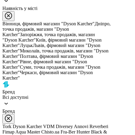
Наявність у місті
Вінниця, фірмовий магазин "Dyson Karcher"
Дніпро,
точка продажів, магазин "Dyson
Karcher"
Запоріжжя, точка продажів, магазин
"Dyson Karcher"
Київ, фірмовий магазин "Dyson
Karcher"
Луцьк
Львів, фірмовий магазин "Dyson
Karcher"
Миколаїв, точка продажів, магазин "Dyson
Karcher"
Полтава, фірмовий магазин "Dyson
Karcher"
Рівне, фірмовий магазин "Dyson
Karcher"
Суми, точка продажів, магазин "Dyson
Karcher"
Черкаси, фірмовий магазин "Dyson
Karcher"
Бренд
Всі доступні
Бренд
Tork
Dyson
Karcher
VDM
Diversey
Annovi Reverberi
Fimap
Aqua Master
Chisto.ua
Fra-Ber
Hunter
Black &