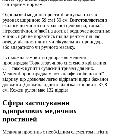
санітарним нормам.
Одноразові медичні простині випускаються в
рулонах шириною 59 см і 50 см. Виготовляються з
екологічно чистої натуральної целюлози, тонкої,
гігроскопічної, м’якої на дотик і водночас достатньо
міцної, щоб не порватись під пацієнтом під час
огляду, діагностичних чи лікувальних процедур,
або апаратного чи ручного масажу.
Тут можна замовити одноразові медичні
простирадла Торк зі зручною системою кріплення
С1 і також купити сумісний тримач для них.
Медичні простирадла мають перфорацію по лінії
відриву, що дозволяє легко відірвати відріз бажаної
довжини. Довжина одного відрізка становить 37,8
см. Кожен рулон має 132 відріза.
Сфера застосування
одноразових медичних
простиней
Медична простинь є необхідним елементом гігієни