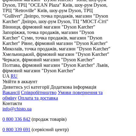
Dyson, ТРЦ "OCEAN Plaza"
Київ, шоу-рум Dyson,
ТРЦ "Retroville"
Київ, шоу-рум Dyson, ТРЦ
"Gulliver"
Дніпро, точка продажів, магазин "Dyson
Karcher"
Дніпро, шоу-рум Dyson, ТЦ "МОСТ-Сіті"
Вінниця, фірмовий магазин "Dyson Karcher"
Запоріжжя, точка продажів, магазин "Dyson
Karcher"
Суми, точка продажів, магазин "Dyson
Karcher"
Рівне, фірмовий магазин "Dyson Karcher"
Миколаїв, точка продажів, магазин "Dyson Karcher"
Хмельницький, фірмовий магазин "Dyson Karcher"
Черкаси, фірмовий магазин "Dyson Karcher"
Полтава, фірмовий магазин "Dyson Karcher"
Львів,
фірмовий магазин "Dyson Karcher"
UA
RU
Увiйти в аккаунт
Дивитись усі категорії
Додаткова інформація
Вакансії
Співробітництво
Умови повернення та
обміну
Оплата та доставка
Контакти
info@chisto.ua
0 800 336 842
(продаж товарів)
0 800 339 691
(сервісний центр)