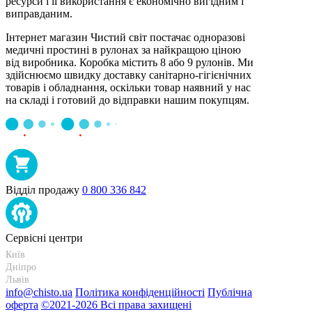
ресурси і її використання є економічно вигідним і
виправданим.
Інтернет магазин Чистий світ постачає одноразові
медичні простині в рулонах за найкращою ціною
від виробника. Коробка містить 8 або 9 рулонів. Ми
здійснюємо швидку доставку санітарно-гігієнічних
товарів і обладнання, оскільки товар наявний у нас
на складі і готовий до відправки нашим покупцям.
Відділ продажу
0 800 336 842
Сервісні центри
Київ
+38 095-273-95-15
Дніпро
+38 095-274-63-06
Львів
+38 099-301-82-69
info@chisto.ua
Політика конфіденційності
Публічна
оферта
©2021-2026 Всі права захищені