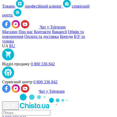
Товари
професійний клінінг
сервісний
центр
Чат у Telegram
Магазин
Про нас
Контакти
Вакансії
Обмін та
повернення
Оплата та доставка
Бренди
Б\У та
уцінка
UA
RU
Відділ продажу
0 800 336 842
Сервісний центр
0 800 336 842
Чат у Telegram