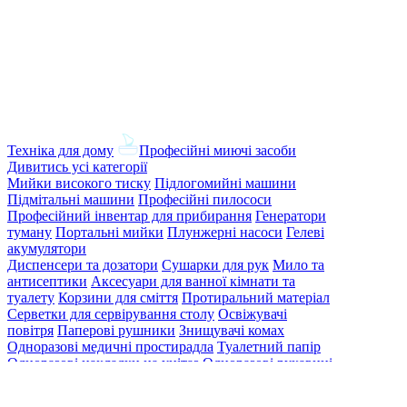
Техніка для дому
Професійні миючі засоби
Дивитись усі категорії
Мийки високого тиску
Підлогомийні машини
Підмітальні машини
Професійні пилососи
Професійний інвентар для прибирання
Генератори
туману
Портальні мийки
Плунжерні насоси
Гелеві
акумулятори
Диспенсери та дозатори
Сушарки для рук
Мило та
антисептики
Аксесуари для ванної кімнати та
туалету
Корзини для сміття
Протиральний матеріал
Серветки для сервірування столу
Освіжувачі
повітря
Паперові рушники
Знищувачі комах
Одноразові медичні простирадла
Туалетний папір
Одноразові накладки на унітаз
Одноразові рукавиці
Одноразовий одяг
Краса
Пароочисники
Пилососи
Очищувачі повітря