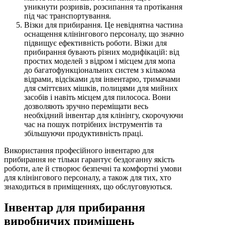
уникнути розривів, розсипання та протікання
під час транспортування.
Візки для прибирання. Це невіднятна частина
оснащення клінінгового персоналу, що значно
підвищує ефективність роботи. Візки для
прибирання бувають різних модифікацій: від
простих моделей з відром і місцем для мопа
до багатофункціональних систем з кількома
відрами, відсіками для інвентарю, тримачами
для сміттєвих мішків, полицями для мийних
засобів і навіть місцем для пилососа. Вони
дозволяють зручно переміщати весь
необхідний інвентар для клінінгу, скорочуючи
час на пошук потрібних інструментів та
збільшуючи продуктивність праці.
Використання професійного інвентарю для
прибирання не тільки гарантує бездоганну якість
роботи, але й створює безпечні та комфортні умови
для клінінгового персоналу, а також для тих, хто
знаходиться в приміщеннях, що обслуговуються.
Інвентар для прибирання
виробничих приміщень