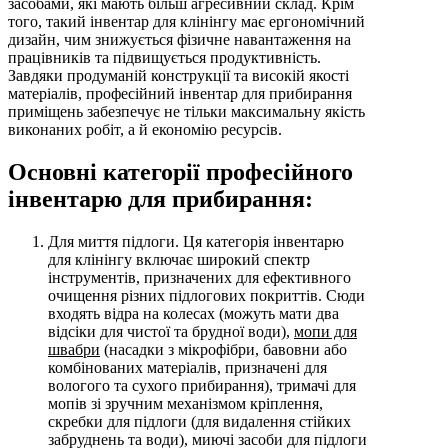
засобами, які мають більш агресивний склад. Крім
того, такий інвентар для клінінгу має ергономічний
дизайн, чим знижується фізичне навантаження на
працівників та підвищується продуктивність.
Завдяки продуманій конструкції та високій якості
матеріалів, професійний інвентар для прибирання
приміщень забезпечує не тільки максимальну якість
виконаних робіт, а й економію ресурсів.
Основні категорії професійного
інвентарю для прибирання:
Для миття підлоги. Ця категорія інвентарю
для клінінгу включає широкий спектр
інструментів, призначених для ефективного
очищення різних підлогових покриттів. Сюди
входять відра на колесах (можуть мати два
відсіки для чистої та брудної води),
мопи для
швабри
(насадки з мікрофібри, бавовни або
комбінованих матеріалів, призначені для
вологого та сухого прибирання), тримачі для
мопів зі зручним механізмом кріплення,
скребки для підлоги (для видалення стійких
забруднень та води), миючі засоби для підлоги