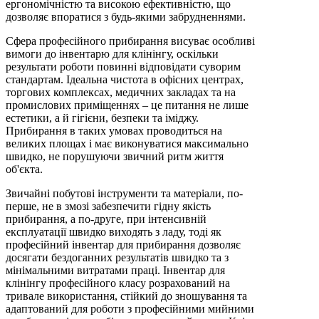
ергономічністю та високою ефективністю, що
дозволяє впоратися з будь-якими забрудненнями.
Сфера професійного прибирання висуває особливі
вимоги до інвентарю для клінінгу, оскільки
результати роботи повинні відповідати суворим
стандартам. Ідеальна чистота в офісних центрах,
торгових комплексах, медичних закладах та на
промислових приміщеннях – це питання не лише
естетики, а й гігієни, безпеки та іміджу.
Прибирання в таких умовах проводиться на
великих площах і має виконуватися максимально
швидко, не порушуючи звичний ритм життя
об'єкта.
Звичайні побутові інструменти та матеріали, по-
перше, не в змозі забезпечити гідну якість
прибирання, а по-друге, при інтенсивній
експлуатації швидко виходять з ладу, тоді як
професійний інвентар для прибирання дозволяє
досягати бездоганних результатів швидко та з
мінімальними витратами праці. Інвентар для
клінінгу професійного класу розрахований на
тривале використання, стійкий до зношування та
адаптований для роботи з професійними мийними