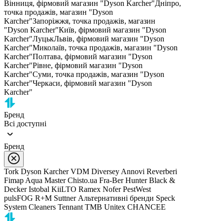
Вінниця, фірмовий магазин "Dyson Karcher"
Дніпро,
точка продажів, магазин "Dyson
Karcher"
Запоріжжя, точка продажів, магазин
"Dyson Karcher"
Київ, фірмовий магазин "Dyson
Karcher"
Луцьк
Львів, фірмовий магазин "Dyson
Karcher"
Миколаїв, точка продажів, магазин "Dyson
Karcher"
Полтава, фірмовий магазин "Dyson
Karcher"
Рівне, фірмовий магазин "Dyson
Karcher"
Суми, точка продажів, магазин "Dyson
Karcher"
Черкаси, фірмовий магазин "Dyson
Karcher"
Бренд
Всі доступні
Бренд
Tork
Dyson
Karcher
VDM
Diversey
Annovi Reverberi
Fimap
Aqua Master
Chisto.ua
Fra-Ber
Hunter
Black &
Decker
Istobal
KiiLTO
Ramex
Nofer
PestWest
pulsFOG
R+M Suttner
Альтернативні бренди
Speck
System Cleaners
Tennant
TMB
Unitex
CHANCEE