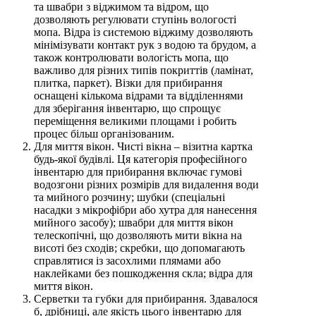
та швабри з віджимом та відром, що
дозволяють регулювати ступінь вологості
мопа. Відра із системою віджиму дозволяють
мінімізувати контакт рук з водою та брудом, а
також контролювати вологість мопа, що
важливо для різних типів покриттів (ламінат,
плитка, паркет). Візки для прибирання
оснащені кількома відрами та відділеннями
для зберігання інвентарю, що спрощує
переміщення великими площами і робить
процес більш організованим.
Для миття вікон. Чисті вікна – візитна картка
будь-якої будівлі. Ця категорія професійного
інвентарю для прибирання включає гумові
водозгони різних розмірів для видалення води
та мийного розчину; шубки (спеціальні
насадки з мікрофібри або хутра для нанесення
мийного засобу); швабри для миття вікон
телескопічні, що дозволяють мити вікна на
висоті без сходів; скребки, що допомагають
справлятися із засохлими плямами або
наклейками без пошкодження скла; відра для
миття вікон.
Серветки та губки для прибирання. Здавалося
б, дрібниці, але якість цього інвентарю для