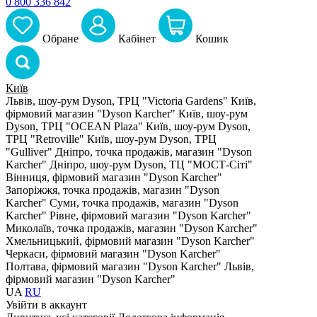
0 800 336 842
Обране
Кабiнет
Кошик
Київ
Львів, шоу-рум Dyson, ТРЦ "Victoria Gardens"
Київ,
фірмовий магазин "Dyson Karcher"
Київ, шоу-рум
Dyson, ТРЦ "OCEAN Plaza"
Київ, шоу-рум Dyson,
ТРЦ "Retroville"
Київ, шоу-рум Dyson, ТРЦ
"Gulliver"
Дніпро, точка продажів, магазин "Dyson
Karcher"
Дніпро, шоу-рум Dyson, ТЦ "МОСТ-Сіті"
Вінниця, фірмовий магазин "Dyson Karcher"
Запоріжжя, точка продажів, магазин "Dyson
Karcher"
Суми, точка продажів, магазин "Dyson
Karcher"
Рівне, фірмовий магазин "Dyson Karcher"
Миколаїв, точка продажів, магазин "Dyson Karcher"
Хмельницький, фірмовий магазин "Dyson Karcher"
Черкаси, фірмовий магазин "Dyson Karcher"
Полтава, фірмовий магазин "Dyson Karcher"
Львів,
фірмовий магазин "Dyson Karcher"
UA
RU
Увiйти в аккаунт