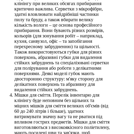
клінінгу при великих обсягах прибирання
критично важлива. Серветки з мікрофібри,
здатні вловлювати найдрібніші частинки
пилу та бруду, а також вбирати велику
кількість вологи – це основа професійного
прибирання. Вони бувають різних розмірів,
кольорів (для зонування робіт – наприклад,
кухня, санвузол, офіс – та запобігання
перехресному забрудненню) та щільності.
Також використовуються губки для різних
поверхонь, абразивні губки для видалення
стійких забруднень та спеціалізовані серветки
для полірування або роботи з делікатними
поверхнями. Деякі моделі губок мають
двосторонню структуру: м'яку сторону для
делікатних поверхонь та абразивну для
видалення стійких забруднень.
Мішки для сміття. Перелік інвентарю для
клінінгу буде неповним без щільних та
міцних мішків для сміття великих об'ємів (від
60 до 240 літрів і більше), здатних
витримувати значну вагу та не рватися під
впливом гострих предметів. Мішки для сміття
виготовляються з високоякісного поліетилену,
мають посилені шви та зав'язки, щоб