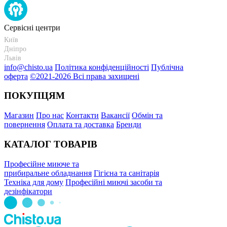
Сервісні центри
Київ
+38 095-273-95-15
Дніпро
+38 095-274-63-06
Львів
+38 099-301-82-69
info@chisto.ua
Політика конфіденційності
Публічна
оферта
©2021-2026 Всі права захищені
ПОКУПЦЯМ
Магазин
Про нас
Контакти
Вакансії
Обмін та
повернення
Оплата та доставка
Бренди
КАТАЛОГ ТОВАРІВ
Професійне миюче та
прибиральне обладнання
Гігієна та санітарія
Техніка для дому
Професійні миючі засоби та
дезінфікатори