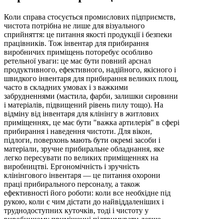
Коли справа стосується промислових підприємств,
чистота потрібна не лише для візуального
сприйняття: це питання якості продукції і безпеки
працівників. Тож інвентар для прибирання
виробничих приміщень поторебує особливо
ретельної уваги: це має бути повний арснал
продуктивного, ефективного, надійного, якісного і
швидкого інвентаря для прибирання великих площ,
часто в складних умовах і з важкими
забрудненнями (мастила, фарби, залишки сировини
і матеріалів, підвищений рівень пилу тощо). На
відміну від інвентаря для клінінгу в житлових
приміщеннях, це має бути "важка артилерія" в сфері
прибирання і наведення чистоти. Для вікон,
підлоги, поверхонь мають бути окремі засоби і
матеріали, зручне прибиральне обладнання, яке
легко пересувати по великих приміщеннях на
виробництві. Ергономічність і зручність
клінінгового інвентаря — це питання охорони
праці прибирального персоналу, а також
ефективності його роботи: коли все необхідне під
рукою, коли є чим дістати до найвіддаленіших і
труднодоступних куточків, тоді і чистоту у