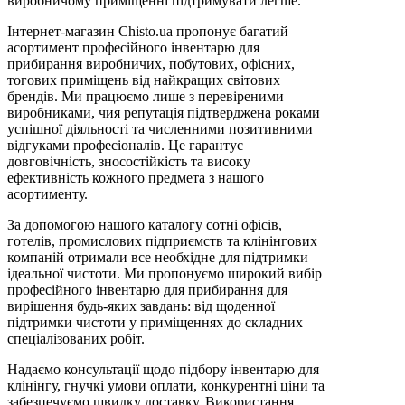
виробничому приміщенні підтримувати легше.
Інтернет-магазин Chisto.ua пропонує багатий
асортимент професійного інвентарю для
прибирання виробничих, побутових, офісних,
тогових приміщень від найкращих світових
брендів. Ми працюємо лише з перевіреними
виробниками, чия репутація підтверджена роками
успішної діяльності та численними позитивними
відгуками професіоналів. Це гарантує
довговічність, зносостійкість та високу
ефективність кожного предмета з нашого
асортименту.
За допомогою нашого каталогу сотні офісів,
готелів, промислових підприємств та клінінгових
компаній отримали все необхідне для підтримки
ідеальної чистоти. Ми пропонуємо широкий вибір
професійного інвентарю для прибирання для
вирішення будь-яких завдань: від щоденної
підтримки чистоти у приміщеннях до складних
спеціалізованих робіт.
Надаємо консультації щодо підбору інвентарю для
клінінгу, гнучкі умови оплати, конкурентні ціни та
забезпечуємо швидку доставку. Використання