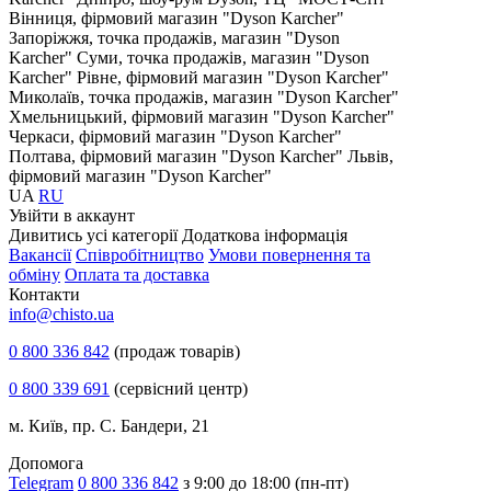
Вінниця, фірмовий магазин "Dyson Karcher"
Запоріжжя, точка продажів, магазин "Dyson
Karcher"
Суми, точка продажів, магазин "Dyson
Karcher"
Рівне, фірмовий магазин "Dyson Karcher"
Миколаїв, точка продажів, магазин "Dyson Karcher"
Хмельницький, фірмовий магазин "Dyson Karcher"
Черкаси, фірмовий магазин "Dyson Karcher"
Полтава, фірмовий магазин "Dyson Karcher"
Львів,
фірмовий магазин "Dyson Karcher"
UA
RU
Увiйти в аккаунт
Дивитись усі категорії
Додаткова інформація
Вакансії
Співробітництво
Умови повернення та
обміну
Оплата та доставка
Контакти
info@chisto.ua
0 800 336 842
(продаж товарів)
0 800 339 691
(сервісний центр)
м. Київ, пр. С. Бандери, 21
Допомога
Telegram
0 800 336 842
з 9:00 до 18:00 (пн-пт)