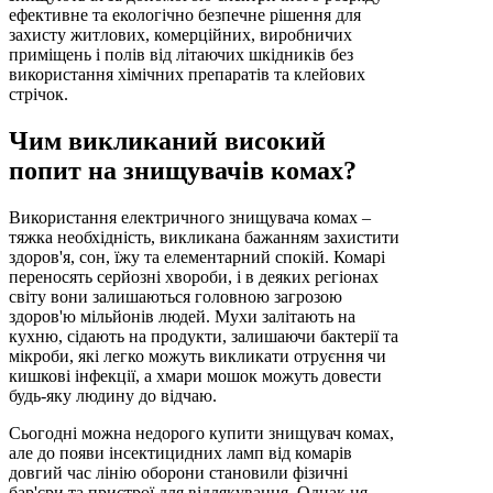
ефективне та екологічно безпечне рішення для
захисту житлових, комерційних, виробничих
приміщень і полів від літаючих шкідників без
використання хімічних препаратів та клейових
стрічок.
Чим викликаний високий
попит на знищувачів комах?
Використання електричного знищувача комах –
тяжка необхідність, викликана бажанням захистити
здоров'я, сон, їжу та елементарний спокій. Комарі
переносять серйозні хвороби, і в деяких регіонах
світу вони залишаються головною загрозою
здоров'ю мільйонів людей. Мухи залітають на
кухню, сідають на продукти, залишаючи бактерії та
мікроби, які легко можуть викликати отруєння чи
кишкові інфекції, а хмари мошок можуть довести
будь-яку людину до відчаю.
Сьогодні можна недорого купити знищувач комах,
але до появи інсектицидних ламп від комарів
довгий час лінію оборони становили фізичні
бар'єри та пристрої для відлякування. Однак ця