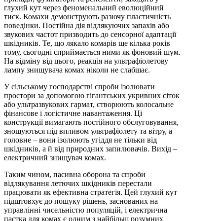
глухий кут через феноменальний еволюційний
тиск. Комахи демонструють разючу пластичність
поведінки. Постійна дія відлякуючих запахів або
звукових частот призводить до сенсорної адаптації
шкідників. Те, що лякало комарів ще кілька років
тому, сьогодні сприймається ними як фоновий шум.
На відміну від цього, реакція на ультрафіолетову
лампу знищувача комах ніколи не слабшає.
У сільському господарстві спроби ізолювати
простори за допомогою гігантських укривних сіток
або ультразвукових гармат, створюють колосальне
фінансове і логістичне навантаження. Ці
конструкції вимагають постійного обслуговування,
зношуються під впливом ультрафіолету та вітру, а
головне – вони ізолюють угіддя не тільки від
шкідників, а й від природних запилювачів. Вихід –
електричний знищувач комах.
Таким чином, пасивна оборона та спроби
відлякування летючих шкідників перестали
працювати як ефективна стратегія. Цей глухий кут
підштовхує до пошуку рішень, заснованих на
управлінні чисельністю популяцій, і електрична
пастка для комах є одним з найбільш розумних