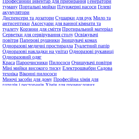
Професійний інвентар для прибирання
Генератори
туману
Портальні мийки
Плунжерні насоси
Гелеві
акумулятори
Диспенсери та дозатори
Сушарки для рук
Мило та
антисептики
Аксесуари для ванної кімнати та
туалету
Корзини для сміття
Протиральний матеріал
Серветки для сервірування столу
Освіжувачі
повітря
Паперові рушники
Знищувачі комах
Одноразові медичні простирадла
Туалетний папір
Одноразові накладки на унітаз
Одноразові рукавиці
Одноразовий одяг
Краса
Пароочисники
Пилососи
Очищувачі повітря
Міні мийки високого тиску
Електрошвабри
Садова
техніка
Віконні пилососи
Миючі засоби для дому
Професійна хімія для
готелів і ресторанів
Хімія для промислових
приміщень
Миючі засоби для авто
Дезінфікуючі
засоби
Категорії
Searching results
Search results for "
Bas132
". Found
0
items.
Ваше замовлення
грн
Загальна вартість
грн
Оформити замовлення
Створення
особистого кабінету за допомогою: