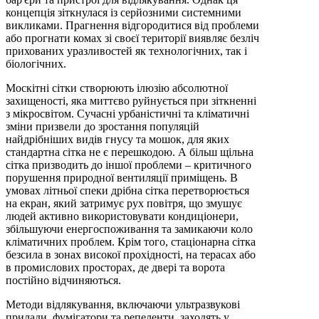
концепція зіткнулася із серйозними системними
викликами. Прагнення відгородитися від проблеми
або прогнати комах зі своєї території виявляє безліч
прихованих уразливостей як технологічних, так і
біологічних.
Москітні сітки створюють ілюзію абсолютної
захищеності, яка миттєво руйнується при зіткненні
з мікросвітом. Сучасні урбаністичні та кліматичні
зміни призвели до зростання популяцій
найдрібніших видів гнусу та мошок, для яких
стандартна сітка не є перешкодою. А більш щільна
сітка призводить до іншої проблеми – критичного
порушення природної вентиляції приміщень. В
умовах літньої спеки дрібна сітка перетворюється
на екран, який затримує рух повітря, що змушує
людей активно використовувати кондиціонери,
збільшуючи енергоспоживання та замикаючи коло
кліматичних проблем. Крім того, стаціонарна сітка
безсила в зонах високої прохідності, на терасах або
в промислових просторах, де двері та ворота
постійно відчиняються.
Методи відлякування, включаючи ультразвукові
прилади, фумігатори та репеленти, заходять у