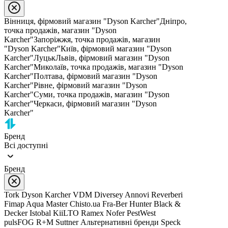
Вінниця, фірмовий магазин "Dyson Karcher"
Дніпро,
точка продажів, магазин "Dyson
Karcher"
Запоріжжя, точка продажів, магазин
"Dyson Karcher"
Київ, фірмовий магазин "Dyson
Karcher"
Луцьк
Львів, фірмовий магазин "Dyson
Karcher"
Миколаїв, точка продажів, магазин "Dyson
Karcher"
Полтава, фірмовий магазин "Dyson
Karcher"
Рівне, фірмовий магазин "Dyson
Karcher"
Суми, точка продажів, магазин "Dyson
Karcher"
Черкаси, фірмовий магазин "Dyson
Karcher"
Бренд
Всі доступні
Бренд
Tork
Dyson
Karcher
VDM
Diversey
Annovi Reverberi
Fimap
Aqua Master
Chisto.ua
Fra-Ber
Hunter
Black &
Decker
Istobal
KiiLTO
Ramex
Nofer
PestWest
pulsFOG
R+M Suttner
Альтернативні бренди
Speck