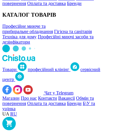
повернення
Оплата та доставка
Бренди
КАТАЛОГ ТОВАРІВ
Професійне миюче та
прибиральне обладнання
Гігієна та санітарія
Техніка для дому
Професійні миючі засоби та
дезінфікатори
Товари
професійний клінінг
сервісний
центр
Чат у Telegram
Магазин
Про нас
Контакти
Вакансії
Обмін та
повернення
Оплата та доставка
Бренди
Б\У та
уцінка
UA
RU