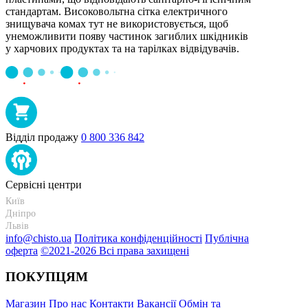
стандартам. Високовольтна сітка електричного
знищувача комах тут не використовується, щоб
унеможливити появу частинок загиблих шкідників
у харчових продуктах та на тарілках відвідувачів.
Відділ продажу
0 800 336 842
Сервісні центри
Київ
+38 095-273-95-15
Дніпро
+38 095-274-63-06
Львів
+38 099-301-82-69
info@chisto.ua
Політика конфіденційності
Публічна
оферта
©2021-2026 Всі права захищені
ПОКУПЦЯМ
Магазин
Про нас
Контакти
Вакансії
Обмін та