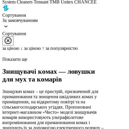
System Cleaners
Tennant
TMB
Unitex
CHANCEE
Сортування
За замовчуванням
Сортування
за цiною ↓
за цiною ↑
за популярністю
Показати ще
Знищувачі комах — ловушки
для мух та комарів
Знищувач комах – це пристрій, призначений для
приманювання та знищення шкідливих комах у
приміщеннях, на відкритому повітрі та на
сільськогосподарських угіддях. Пропоновані
інтернет-магазином «Чисто» моделі знищувачів
комарів використовують ультрафіолетове
випромінювання для приманювання комах і
знищують їх за допомогою електричного розряду –