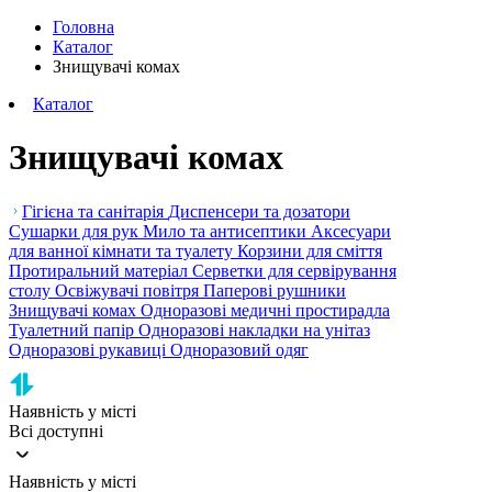
Головна
Каталог
Знищувачі комах
Каталог
Знищувачі комах
Гігієна та санітарія
Диспенсери та дозатори
Сушарки для рук
Мило та антисептики
Аксесуари
для ванної кімнати та туалету
Корзини для сміття
Протиральний матеріал
Серветки для сервірування
столу
Освіжувачі повітря
Паперові рушники
Знищувачі комах
Одноразові медичні простирадла
Туалетний папір
Одноразові накладки на унітаз
Одноразові рукавиці
Одноразовий одяг
Наявність у місті
Всі доступні
Наявність у місті