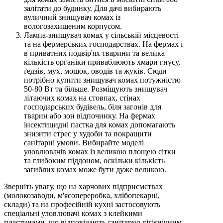
залітати до будинку. Для дачі вибирають
вуличний знищувач комах із
вологозахищеним корпусом.
Лампа-знищувач комах у сільській місцевості
та на фермерських господарствах. На фермах і
в приватних подвір'ях тварини та велика
кількість органіки приваблюють хмари гнусу,
ґедзів, мух, мошок, оводів та жуків. Сюди
потрібно купити знищувач комах потужністю
50-80 Вт та більше. Розміщують знищувач
літаючих комах на стовпах, стінах
господарських будівель, біля загонів для
тварин або зон відпочинку. На фермах
інсектицидні пастка для комах допомагають
знизити стрес у худоби та покращити
санітарні умови. Вибирайте моделі
уловлювачів комах із великою площею сітки
та глибоким піддоном, оскільки кількість
загиблих комах може бути дуже великою.
Зверніть увагу, що на харчових підприємствах
(молокозаводи, м'ясопереробка, хлібопекарні,
склади) та на професійній кухні застосовують
спеціальні уловлювачі комах з клейкими
пластинами, що відповідають санітарно-гігієнічним