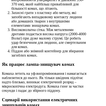
370 нм), який найбільш привабливий для
більшості комах, що літають.
Захисні грати з пластику або металу, які
запобігають випадковому контакту людини
або домашніх тварин з внутрішніми
елементами знищувача комах.
Високовольтна сітка. Між металевими
дротами подається висока напруга (2000-4000
Вольт) при дуже малому струмі. Це робить
удар безпечним для людини, але смертельним
для комах.
Піддон або знімний контейнер для збирання
загиблих комах.
Як працює лампа-знищувач комах
Комаха летить на уф-випромінювання і намагається
наблизитися до нього. Як тільки шкідник підлітає
надто близько, виникає електричний розряд –
мікроскопічна електродуга. Комаха гине за частки
секунди і падає до збірного піддону.
Сценарії використання електричних
знищувачів комах