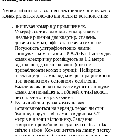
Умови роботи та завдання електричних знищувачів
комах різняться залежно від місця їх встановлення:
Знищувач комарів у приміщеннях.
Ультрафіолетова лампа-пастка для комах –
ідеальне рішення для квартир, спалень,
дитячих кімнат, офісів та невеликих кафе.
Потужність ультрафіолетових лампи-
знищувача комах зазвичай 8-20 Вт. Пастку для
комах електричну розміщують за 1-2 метри
від підлоги, далеко від вікон (щоб не
приваблювати комах з вулиці). Найкраще
інсектицидна лампа від комарів працює вночі
при вимкненому основному освітленні.
Важливо: якщо ви плануєте купити знищувач
комах для приміщень, вибирайте тихі моделі
без сильного потріскування.
Вуличний знищувач комах на дачі.
Встановлюються на веранді, терасі чи стіні
будинку поруч із вікнами, з відривом 5-7
метрів від зони відпочинку. Завдання –
створити привабливіше джерело світла, ніж
світло з вікон. Комахи летять на лампу-пастку
для комах замість битися в москітні сітки або