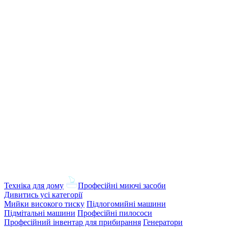
Техніка для дому
Професійні миючі засоби
Дивитись усі категорії
Мийки високого тиску
Підлогомийні машини
Підмітальні машини
Професійні пилососи
Професійний інвентар для прибирання
Генератори