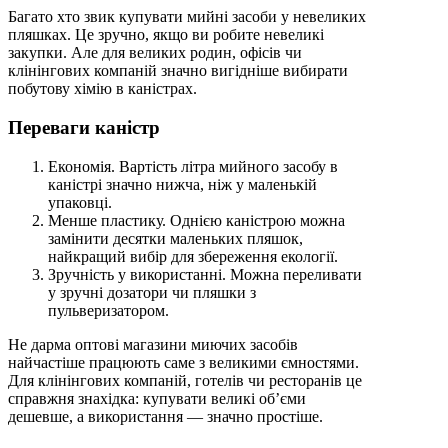
Багато хто звик купувати мийні засоби у невеликих
пляшках. Це зручно, якщо ви робите невеликі
закупки. Але для великих родин, офісів чи
клінінгових компаній значно вигідніше вибирати
побутову хімію в каністрах.
Переваги каністр
Економія. Вартість літра мийного засобу в
каністрі значно нижча, ніж у маленькій
упаковці.
Менше пластику. Однією каністрою можна
замінити десятки маленьких пляшок,
найкращий вибір для збереження екології.
Зручність у використанні. Можна переливати
у зручні дозатори чи пляшки з
пульверизатором.
Не дарма оптові магазини миючих засобів
найчастіше працюють саме з великими ємностями.
Для клінінгових компаній, готелів чи ресторанів це
справжня знахідка: купувати великі об’єми
дешевше, а використання — значно простіше.