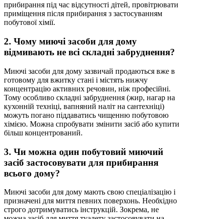
прибирання під час відсутності дітей, провітрювати
приміщення після прибирання з застосуванням
побутової хімії.
2. Чому миючі засоби для дому
відмивають не всі складні забруднення?
Миючі засоби для дому зазвичай продаються вже в
готовому для вжитку стані і містять нижчу
концентрацію активних речовин, ніж професійні.
Тому особливо складні забруднення (жир, нагар на
кухонній техніці, вапняний наліт на сантехніці)
можуть погано піддаватись чищенню побутовою
хімією. Можна спробувати змінити засіб або купити
більш концентрований.
3. Чи можна один побутовий миючий
засіб застосовувати для прибирання
всього дому?
Миючі засоби для дому мають свою спеціалізацію і
призначені для миття певних поверхонь. Необхідно
строго дотримуватись інструкцій. Зокрема, не
можна засіб для миття туалету застосовувати на