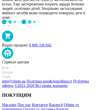
кухні. Такі застереження існують заради безпеки
людей, особливо дітей. Нецільове застосування
мийних засобів може пошкодити поверхні, речі в
домі.
Відділ продажу
0 800 336 842
Сервісні центри
Київ
+38 095-273-95-15
Дніпро
+38 095-274-63-06
Львів
+38 099-301-82-69
info@chisto.ua
Політика конфіденційності
Публічна
оферта
©2021-2026 Всі права захищені
ПОКУПЦЯМ
Магазин
Про нас
Контакти
Вакансії
Обмін та
повернення
Оплата та доставка
Бренди