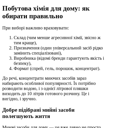
Побутова хімія для дому: як
обирати правильно
При виборі важливо враховувати:
Склад (чим менше агресивної хімії, звісно ж
тим краще),
Призначення (один універсальний засіб рідко
замінить спеціалізовані),
Виробника (відомі бренди гарантують якість і
безпеку),
Формат (спрей, гель, порошок, концентрат).
До речі, концентрати миючих засобів зараз
набирають особливої популярності. Їх потрібно
розводити водою, і з однієї літрової пляшки
виходить до 10 літрів готового розчину. Це і
вигідно, і зручно.
Добре підібрані мийні засоби
полегшують життя
Миючі засоби для дому — це вже давно не просто