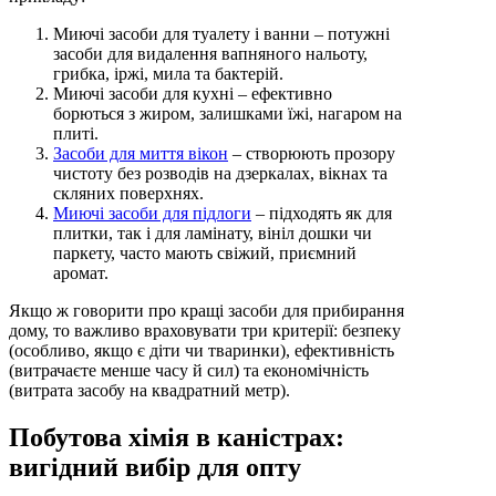
Миючі засоби для туалету і ванни – потужні
засоби для видалення вапняного нальоту,
грибка, іржі, мила та бактерій.
Миючі засоби для кухні – ефективно
борються з жиром, залишками їжі, нагаром на
плиті.
Засоби для миття вікон
– створюють прозору
чистоту без розводів на дзеркалах, вікнах та
скляних поверхнях.
Миючі засоби для підлоги
– підходять як для
плитки, так і для ламінату, вініл дошки чи
паркету, часто мають свіжий, приємний
аромат.
Якщо ж говорити про кращі засоби для прибирання
дому, то важливо враховувати три критерії: безпеку
(особливо, якщо є діти чи тваринки), ефективність
(витрачаєте менше часу й сил) та економічність
(витрата засобу на квадратний метр).
Побутова хімія в каністрах:
вигідний вибір для опту