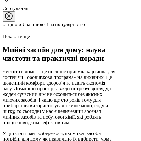
Сортування
за цiною ↓
за цiною ↑
за популярністю
Показати ще
Мийні засоби для дому: наука
чистоти та практичні поради
Чистота в домі — це не лише приємна картинка для
гостей чи «обов’язкова програма» на вихідних. Це
щоденний комфорт, здоров’я та навіть економія
часу. Домашній простір завжди потребує догляду, і
жоден сучасний дім не обходиться без якісних
миючих засобів. І якщо ще сто років тому для
прибирання використовували лише мило, соду й
щітку, то сьогодні у нас є величезний арсенал
мийних засобів та побутової хімії, які роблять
процес швидким і ефективним.
У цій статті ми розберемося, які миючі засоби
потрібні для дому, як правильно їх вибирати, чому