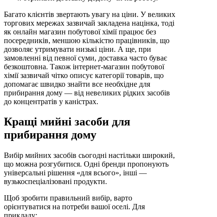
Багато клієнтів звертають увагу на ціни. У великих
торгових мережах зазвичай закладена націнка, тоді
як онлайн магазин побутової хімії працює без
посередників, меншою кількістю працівників, що
дозволяє утримувати низькі ціни. А ще, при
замовленні від певної суми, доставка часто буває
безкоштовна. Також інтернет-магазин побутової
хімії зазвичай чітко описує категорії товарів, що
допомагає швидко знайти все необхідне для
прибирання дому — від невеликих рідких засобів
до концентратів у каністрах.
Кращі мийні засоби для
прибирання дому
Вибір мийних засобів сьогодні настільки широкий,
що можна розгубитися. Одні бренди пропонують
універсальні рішення «для всього», інші —
вузькоспеціалізовані продукти.
Щоб зробити правильний вибір, варто
орієнтуватися на потреби вашої оселі. Для
прикладу: