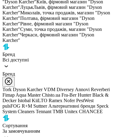
"Dyson Karcher"
Київ, фірмовий магазин "Dyson
Karcher"
Луцьк
Львів, фірмовий магазин "Dyson
Karcher"
Миколаїв, точка продажів, магазин "Dyson
Karcher"
Полтава, фірмовий магазин "Dyson
Karcher"
Рівне, фірмовий магазин "Dyson
Karcher"
Суми, точка продажів, магазин "Dyson
Karcher"
Черкаси, фірмовий магазин "Dyson
Karcher"
Бренд
Всі доступні
Бренд
Tork
Dyson
Karcher
VDM
Diversey
Annovi Reverberi
Fimap
Aqua Master
Chisto.ua
Fra-Ber
Hunter
Black &
Decker
Istobal
KiiLTO
Ramex
Nofer
PestWest
pulsFOG
R+M Suttner
Альтернативні бренди
Speck
System Cleaners
Tennant
TMB
Unitex
CHANCEE
Сортування
За замовчуванням