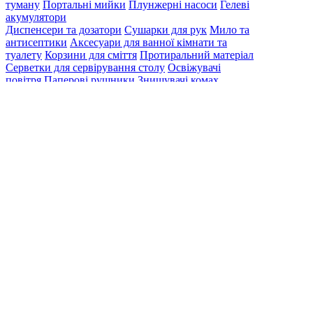
туману
Портальні мийки
Плунжерні насоси
Гелеві
акумулятори
Диспенсери та дозатори
Сушарки для рук
Мило та
антисептики
Аксесуари для ванної кімнати та
туалету
Корзини для сміття
Протиральний матеріал
Серветки для сервірування столу
Освіжувачі
повітря
Паперові рушники
Знищувачі комах
Одноразові медичні простирадла
Туалетний папір
Одноразові накладки на унітаз
Одноразові рукавиці
Одноразовий одяг
Краса
Пароочисники
Пилососи
Очищувачі повітря
Міні мийки високого тиску
Електрошвабри
Садова
техніка
Віконні пилососи
Миючі засоби для дому
Професійна хімія для
готелів і ресторанів
Хімія для промислових
приміщень
Миючі засоби для авто
Дезінфікуючі
засоби
Категорії
Searching results
Search results for "
Bas132
". Found
0
items.
Ваше замовлення
грн
Загальна вартість
грн
Оформити замовлення
Створення
особистого кабінету за допомогою:
Email
Такий email вже