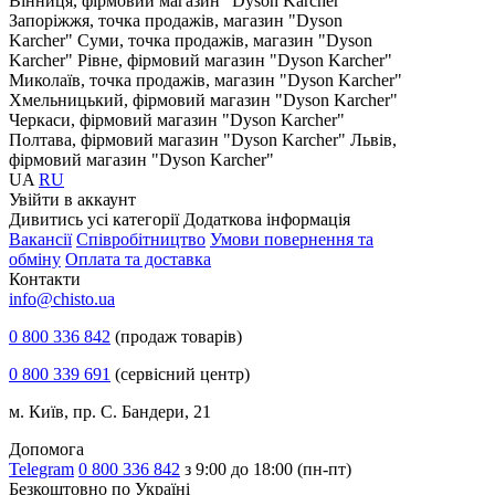
Вінниця, фірмовий магазин "Dyson Karcher"
Запоріжжя, точка продажів, магазин "Dyson
Karcher"
Суми, точка продажів, магазин "Dyson
Karcher"
Рівне, фірмовий магазин "Dyson Karcher"
Миколаїв, точка продажів, магазин "Dyson Karcher"
Хмельницький, фірмовий магазин "Dyson Karcher"
Черкаси, фірмовий магазин "Dyson Karcher"
Полтава, фірмовий магазин "Dyson Karcher"
Львів,
фірмовий магазин "Dyson Karcher"
UA
RU
Увiйти в аккаунт
Дивитись усі категорії
Додаткова інформація
Вакансії
Співробітництво
Умови повернення та
обміну
Оплата та доставка
Контакти
info@chisto.ua
0 800 336 842
(продаж товарів)
0 800 339 691
(сервісний центр)
м. Київ, пр. С. Бандери, 21
Допомога
Telegram
0 800 336 842
з 9:00 до 18:00 (пн-пт)
Безкоштовно по Україні