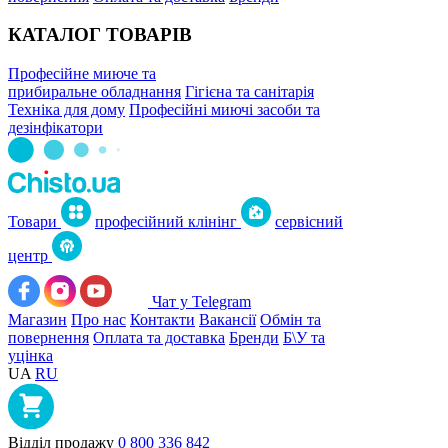
КАТАЛОГ ТОВАРІВ
Професійне миюче та
прибиральне обладнання
Гігієна та санітарія
Техніка для дому
Професійні миючі засоби та
дезінфікатори
Товари
професійний клінінг
сервісний
центр
Чат у Telegram
Магазин
Про нас
Контакти
Вакансії
Обмін та
повернення
Оплата та доставка
Бренди
Б\У та
уцінка
UA
RU
Відділ продажу
0 800 336 842