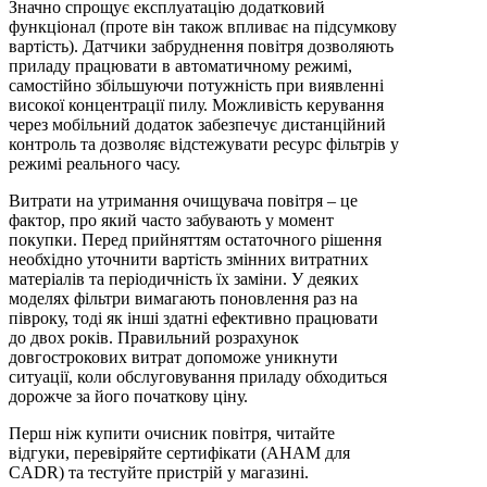
Значно спрощує експлуатацію додатковий
функціонал (проте він також впливає на підсумкову
вартість). Датчики забруднення повітря дозволяють
приладу працювати в автоматичному режимі,
самостійно збільшуючи потужність при виявленні
високої концентрації пилу. Можливість керування
через мобільний додаток забезпечує дистанційний
контроль та дозволяє відстежувати ресурс фільтрів у
режимі реального часу.
Витрати на утримання очищувача повітря – це
фактор, про який часто забувають у момент
покупки. Перед прийняттям остаточного рішення
необхідно уточнити вартість змінних витратних
матеріалів та періодичність їх заміни. У деяких
моделях фільтри вимагають поновлення раз на
півроку, тоді як інші здатні ефективно працювати
до двох років. Правильний розрахунок
довгострокових витрат допоможе уникнути
ситуації, коли обслуговування приладу обходиться
дорожче за його початкову ціну.
Перш ніж купити очисник повітря, читайте
відгуки, перевіряйте сертифікати (AHAM для
CADR) та тестуйте пристрій у магазині.