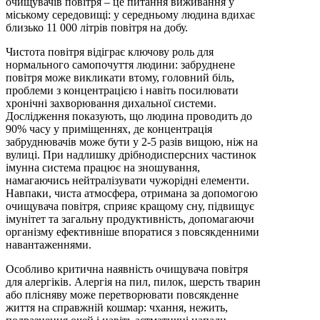
очищувачів повітря – це питання виживання у
міському середовищі: у середньому людина вдихає
близько 11 000 літрів повітря на добу.
Чистота повітря відіграє ключову роль для
нормального самопочуття людини: забруднене
повітря може викликати втому, головний біль,
проблеми з концентрацією і навіть посилювати
хронічні захворювання дихальної системи.
Дослідження показують, що людина проводить до
90% часу у приміщеннях, де концентрація
забруднювачів може бути у 2-5 разів вищою, ніж на
вулиці. При надлишку дрібнодисперсних частинок
імунна система працює на зношування,
намагаючись нейтралізувати чужорідні елементи.
Навпаки, чиста атмосфера, отримана за допомогою
очищувача повітря, сприяє кращому сну, підвищує
імунітет та загальну продуктивність, допомагаючи
організму ефективніше впоратися з повсякденними
навантаженнями.
Особливо критична наявність очищувача повітря
для алергіків. Алергія на пил, пилок, шерсть тварин
або плісняву може перетворювати повсякденне
життя на справжній кошмар: чхання, нежить,