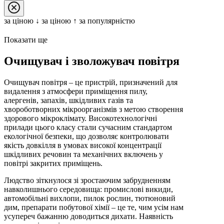
за цiною ↓
за цiною ↑
за популярністю
Показати ще
Очищувач і зволожувач повітря
Очищувач повітря – це пристрій, призначений для
видалення з атмосфери приміщення пилу,
алергенів, запахів, шкідливих газів та
хвороботворних мікроорганізмів з метою створення
здорового мікроклімату. Високотехнологічні
прилади цього класу стали сучасним стандартом
екологічної безпеки, що дозволяє контролювати
якість довкілля в умовах високої концентрації
шкідливих речовин та механічних включень у
повітрі закритих приміщень.
Людство зіткнулося зі зростаючим забрудненням
навколишнього середовища: промислові викиди,
автомобільні вихлопи, пилок рослин, тютюновий
дим, препарати побутової хімії – це те, чим усім нам
усупереч бажанню доводиться дихати. Наявність