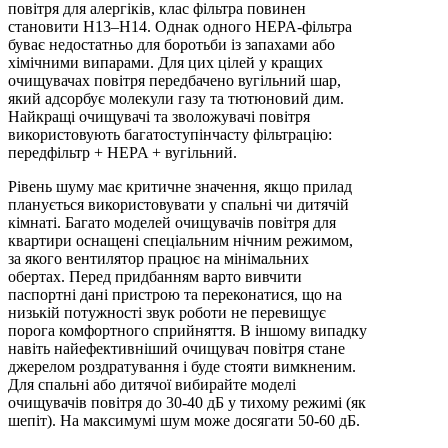
повітря для алергіків, клас фільтра повинен
становити H13–H14. Однак одного HEPA-фільтра
буває недостатньо для боротьби із запахами або
хімічними випарами. Для цих цілей у кращих
очищувачах повітря передбачено вугільний шар,
який адсорбує молекули газу та тютюновий дим.
Найкращі очищувачі та зволожувачі повітря
використовують багатоступінчасту фільтрацію:
передфільтр + HEPA + вугільний.
Рівень шуму має критичне значення, якщо прилад
планується використовувати у спальні чи дитячій
кімнаті. Багато моделей очищувачів повітря для
квартири оснащені спеціальним нічним режимом,
за якого вентилятор працює на мінімальних
обертах. Перед придбанням варто вивчити
паспортні дані пристрою та переконатися, що на
низькій потужності звук роботи не перевищує
порога комфортного сприйняття. В іншому випадку
навіть найефективніший очищувач повітря стане
джерелом роздратування і буде стояти вимкненим.
Для спальні або дитячої вибирайте моделі
очищувачів повітря до 30-40 дБ у тихому режимі (як
шепіт). На максимумі шум може досягати 50-60 дБ.