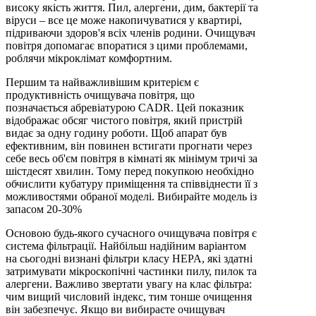
високу якість життя. Пил, алергени, дим, бактерії та
віруси – все це може накопичуватися у квартирі,
підриваючи здоров'я всіх членів родини. Очищувач
повітря допомагає впоратися з цими проблемами,
роблячи мікроклімат комфортним.
Першим та найважливішим критерієм є
продуктивність очищувача повітря, що
позначається абревіатурою CADR. Цей показник
відображає обсяг чистого повітря, який пристрій
видає за одну годину роботи. Щоб апарат був
ефективним, він повинен встигати прогнати через
себе весь об'єм повітря в кімнаті як мінімум тричі за
шістдесят хвилин. Тому перед покупкою необхідно
обчислити кубатуру приміщення та співвіднести її з
можливостями обраної моделі. Вибирайте модель із
запасом 20-30%
Основою будь-якого сучасного очищувача повітря є
система фільтрації. Найбільш надійним варіантом
на сьогодні визнані фільтри класу HEPA, які здатні
затримувати мікроскопічні частинки пилу, пилок та
алергени. Важливо звертати увагу на клас фільтра:
чим вищий числовий індекс, тим тонше очищення
він забезпечує. Якщо ви вибираєте очищувач