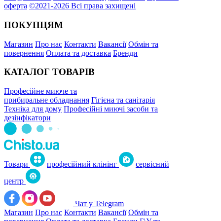
оферта
©2021-2026 Всі права захищені
ПОКУПЦЯМ
Магазин
Про нас
Контакти
Вакансії
Обмін та
повернення
Оплата та доставка
Бренди
КАТАЛОГ ТОВАРІВ
Професійне миюче та
прибиральне обладнання
Гігієна та санітарія
Техніка для дому
Професійні миючі засоби та
дезінфікатори
Товари
професійний клінінг
сервісний
центр
Чат у Telegram
Магазин
Про нас
Контакти
Вакансії
Обмін та