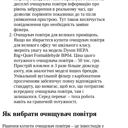
дисплеї очищувача повітря інформацію про
рівень забруднення в реальному часі, що
дозволяє порівняти показники до та після
увімкнення пристрою. Тут також висвічується
повідомлення про необхідність заміни
фільтра.
Очищувач повітря для великих приміщень.
Якщо ви збираєтеся купити очищувач повітря
для великого офісу чи шкільного класу,
зверніть увагу на модель Dyson HEPA
Big+Quiet Formaldehyde BP04. Ціна цього
потужного очищувача повітря – 50 тис. грн.
Пристрій вловлює в 3 рази більше діоксиду
азоту, ніж аналогічні моделі інших брендів.
Унікальний вугільний фільтр з карбонатним
просоченням забезпечує повну відповідність
стандарту, що вимагає, щоб все, що потрапляє
всередину очищувача повітря, там і
залишалося. Серед переваг – тиха робота
навіть на граничній потужності.
Як вибрати очищувач повітря
Рішення купити очищувач повітря – це інвестиція у