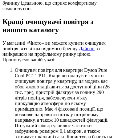
будинку ідеальною, що сприяє комфортному
самопочуттю.
Кращі очищувачі повітря з
нашого каталогу
У магазині «Чисто» ви можете купити очищувач
повітря всесвітньо відомого бренду
Дайсон
за
найкращою на профільному ринку ціною.
Пропонуємо вашій увазі:
Очищувач повітря для квартири Dyson Pure
Cool PC1 TP11. Якщо ви плануєте купити
очищувач повітря у квартиру, ця модель вас
обов'язково зацікавить: за доступної ціни (26
тис. грн), пристрій фільтрує за годину 290
літрів повітря, забезпечуючи м'яку
циркуляцію атмосфери по всьому
приміщенню. Має 4 фіксовані позиції, що
дозволяє направити потік у потрібному
напрямку, а також 10 швидкостей фільтрації.
Потужний фільтр уловлює частинки
забруднень розміром 0,1 мікрон, а також
затримує шкідливі гази. Користувач бачить на