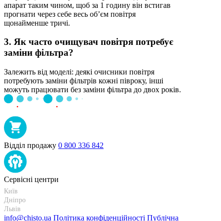
апарат таким чином, щоб за 1 годину він встигав
прогнати через себе весь об’єм повітря
щонайменше тричі.
3. Як часто очищувач повітря потребує
заміни фільтра?
Залежить від моделі: деякі очисники повітря
потребують заміни фільтрів кожні півроку, інші
можуть працювати без заміни фільтра до двох років.
Відділ продажу
0 800 336 842
Сервісні центри
Київ
+38 095-273-95-15
Дніпро
+38 095-274-63-06
Львів
+38 099-301-82-69
info@chisto.ua
Політика конфіденційності
Публічна