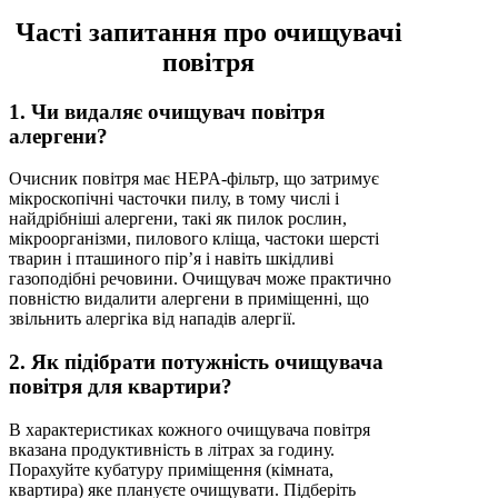
Часті запитання про очищувачі
повітря
1. Чи видаляє очищувач повітря
алергени?
Очисник повітря має HEPA-фільтр, що затримує
мікроскопічні часточки пилу, в тому числі і
найдрібніші алергени, такі як пилок рослин,
мікроорганізми, пилового кліща, частоки шерсті
тварин і пташиного пір’я і навіть шкідливі
газоподібні речовини. Очищувач може практично
повністю видалити алергени в приміщенні, що
звільнить алергіка від нападів алергії.
2. Як підібрати потужність очищувача
повітря для квартири?
В характеристиках кожного очищувача повітря
вказана продуктивність в літрах за годину.
Порахуйте кубатуру приміщення (кімната,
квартира) яке плануєте очищувати. Підберіть