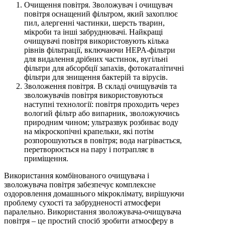
Очищення повітря. Зволожувач і очищувач
повітря оснащений фільтром, який захоплює
пил, алергенні частинки, шерсть тварин,
мікроби та інші забруднювачі. Найкращі
очищувачі повітря використовують кілька
рівнів фільтрації, включаючи HEPA-фільтри
для видалення дрібних частинок, вугільні
фільтри для абсорбції запахів, фотокаталітичні
фільтри для знищення бактерій та вірусів.
Зволоження повітря. В складі очищувачів та
зволожувачів повітря використовуються
наступні технології: повітря проходить через
вологий фільтр або випарник, зволожуючись
природним чином; ультразвук розбиває воду
на мікроскопічні крапельки, які потім
розпорошуються в повітря; вода нагрівається,
перетворюється на пару і потрапляє в
приміщення.
Використання комбінованого очищувача і
зволожувача повітря забезпечує комплексне
оздоровлення домашнього мікроклімату, вирішуючи
проблему сухості та забрудненості атмосфери
паралельно. Використання зволожувача-очищувача
повітря – це простий спосіб зробити атмосферу в