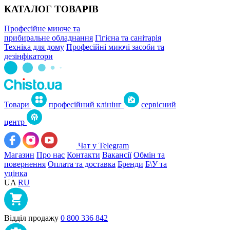
КАТАЛОГ ТОВАРІВ
Професійне миюче та
прибиральне обладнання
Гігієна та санітарія
Техніка для дому
Професійні миючі засоби та
дезінфікатори
Товари
професійний клінінг
сервісний
центр
Чат у Telegram
Магазин
Про нас
Контакти
Вакансії
Обмін та
повернення
Оплата та доставка
Бренди
Б\У та
уцінка
UA
RU
Відділ продажу
0 800 336 842