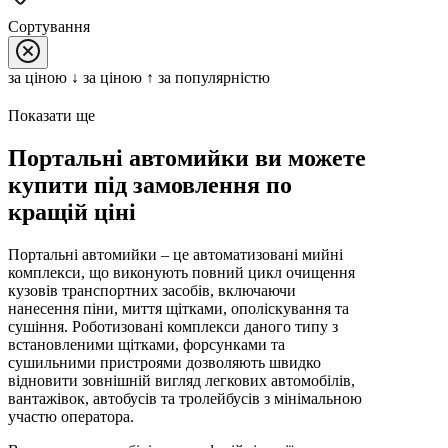
Сортування
за цiною ↓
за цiною ↑
за популярністю
Показати ще
Портальні автомийки ви можете
купити під замовлення по
кращій ціні
Портальні автомийки – це автоматизовані мийні
комплекси, що виконують повний цикл очищення
кузовів транспортних засобів, включаючи
нанесення піни, миття щітками, ополіскування та
сушіння. Роботизовані комплекси даного типу з
встановленими щітками, форсунками та
сушильними пристроями дозволяють швидко
відновити зовнішній вигляд легкових автомобілів,
вантажівок, автобусів та тролейбусів з мінімальною
участю оператора.