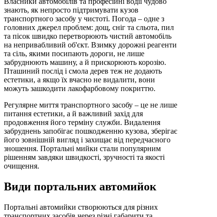
Власники автомобілів та професійні водії чудово
знають, як непросто підтримувати кузов
транспортного засобу у чистоті. Погода – одне з
головних джерел проблем: дощ, сніг та сльота, пил
та пісок швидко перетворюють чистий автомобіль
на непривабливий об'єкт. Взимку дорожні реагенти
та сіль, якими посипають дороги, не лише
забруднюють машину, а й прискорюють корозію.
Пташиний послід і смола дерев теж не додають
естетики, а якщо їх вчасно не видалити, вони
можуть зашкодити лакофарбовому покриттю.
Регулярне миття транспортного засобу – це не лише
питання естетики, а й важливий захід для
продовження його терміну служби. Видалення
забруднень запобігає пошкодженню кузова, зберігає
його зовнішній вигляд і захищає від передчасного
зношення. Портальні мийки стали популярним
рішенням завдяки швидкості, зручності та якості
очищення.
Види портальних автомийок
Портальні автомийки створюються для різних
транспортних засобів через різні габарити та