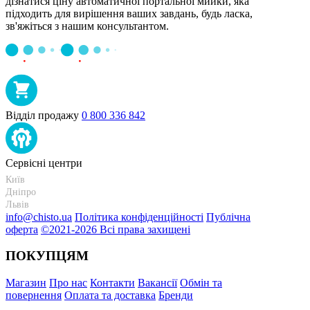
дізнатися ціну автоматичної портальної мийки, яка
підходить для вирішення ваших завдань, будь ласка,
зв'яжіться з нашим консультантом.
Відділ продажу
0 800 336 842
Сервісні центри
Київ
+38 095-273-95-15
Дніпро
+38 095-274-63-06
Львів
+38 099-301-82-69
info@chisto.ua
Політика конфіденційності
Публічна
оферта
©2021-2026 Всі права захищені
ПОКУПЦЯМ
Магазин
Про нас
Контакти
Вакансії
Обмін та
повернення
Оплата та доставка
Бренди