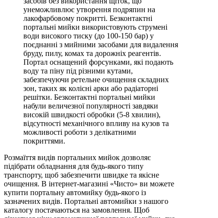
засобів без використання щіток, що
унеможливлює утворення подряпин на
лакофарбовому покритті. Безконтактні
портальні мийки використовують струмені
води високого тиску (до 100-150 бар) у
поєднанні з мийними засобами для видалення
бруду, пилу, комах та дорожніх реагентів.
Портал оснащений форсунками, які подають
воду та піну під різними кутами,
забезпечуючи ретельне очищення складних
зон, таких як колісні арки або радіаторні
решітки. Безконтактні портальні мийки
набули величезної популярності завдяки
високій швидкості обробки (5-8 хвилин),
відсутності механічного впливу на кузов та
можливості роботи з делікатними
покриттями.
Розмаїття видів портальних мийок дозволяє
підібрати обладнання для будь-якого типу
транспорту, щоб забезпечити швидке та якісне
очищення. В інтернет-магазині «Чисто» ви можете
купити портальну автомийку будь-якого із
зазначених видів. Портальні автомийки з нашого
каталогу постачаються на замовлення. Щоб