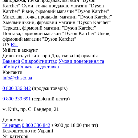
Запоріжжя, точка продажів, магазин "Dyson
Karcher"
Суми, точка продажів, магазин "Dyson
Karcher"
Рівне, фірмовий магазин "Dyson Karcher"
Миколаїв, точка продажів, магазин "Dyson Karcher"
Хмельницький, фірмовий магазин "Dyson Karcher"
Черкаси, фірмовий магазин "Dyson Karcher"
Полтава, фірмовий магазин "Dyson Karcher"
Львів,
фірмовий магазин "Dyson Karcher"
UA
RU
Увiйти в аккаунт
Дивитись усі категорії
Додаткова інформація
Вакансії
Співробітництво
Умови повернення та
обміну
Оплата та доставка
Контакти
info@chisto.ua
0 800 336 842
(продаж товарів)
0 800 339 691
(сервісний центр)
м. Київ, пр. С. Бандери, 21
Допомога
Telegram
0 800 336 842
з 9:00 до 18:00 (пн-пт)
Безкоштовно по Україні
Усі категорії