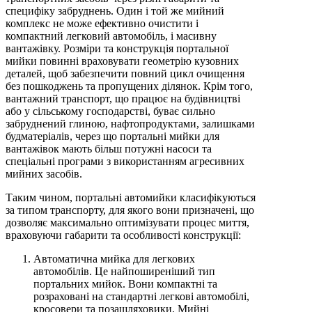
специфіку забруднень. Один і той же мийний
комплекс не може ефективно очистити і
компактний легковий автомобіль, і масивну
вантажівку. Розміри та конструкція портальної
мийки повинні враховувати геометрію кузовних
деталей, щоб забезпечити повний цикл очищення
без пошкоджень та пропущених ділянок. Крім того,
вантажний транспорт, що працює на будівництві
або у сільському господарстві, буває сильно
забруднений глиною, нафтопродуктами, залишками
будматеріалів, через що портальні мийки для
вантажівок мають більш потужні насоси та
спеціальні програми з використанням агресивних
мийних засобів.
Таким чином, портальні автомийки класифікуються
за типом транспорту, для якого вони призначені, що
дозволяє максимально оптимізувати процес миття,
враховуючи габарити та особливості конструкції:
Автоматична мийка для легкових
автомобілів. Це найпоширеніший тип
портальних мийок. Вони компактні та
розраховані на стандартні легкові автомобілі,
кросовери та позашляховики. Мийні