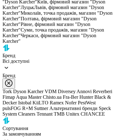
"Dyson Karcher"
Київ, фірмовий магазин "Dyson
Karcher"
Луцьк
Львів, фірмовий магазин "Dyson
Karcher"
Миколаїв, точка продажів, магазин "Dyson
Karcher"
Полтава, фірмовий магазин "Dyson
Karcher"
Рівне, фірмовий магазин "Dyson
Karcher"
Суми, точка продажів, магазин "Dyson
Karcher"
Черкаси, фірмовий магазин "Dyson
Karcher"
Бренд
Всі доступні
Бренд
Tork
Dyson
Karcher
VDM
Diversey
Annovi Reverberi
Fimap
Aqua Master
Chisto.ua
Fra-Ber
Hunter
Black &
Decker
Istobal
KiiLTO
Ramex
Nofer
PestWest
pulsFOG
R+M Suttner
Альтернативні бренди
Speck
System Cleaners
Tennant
TMB
Unitex
CHANCEE
Сортування
За замовчуванням