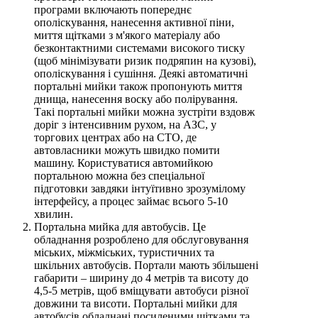
програми включають попереднє
ополіскування, нанесення активної піни,
миття щітками з м'якого матеріалу або
безконтактними системами високого тиску
(щоб мінімізувати ризик подряпин на кузові),
ополіскування і сушіння. Деякі автоматичні
портальні мийки також пропонують миття
днища, нанесення воску або полірування.
Такі портальні мийки можна зустріти вздовж
доріг з інтенсивним рухом, на АЗС, у
торгових центрах або на СТО, де
автовласники можуть швидко помити
машину. Користуватися автомийкою
портальною можна без спеціальної
підготовки завдяки інтуїтивно зрозумілому
інтерфейсу, а процес займає всього 5-10
хвилин.
Портальна мийка для автобусів. Це
обладнання розроблено для обслуговування
міських, міжміських, туристичних та
шкільних автобусів. Портали мають збільшені
габарити – ширину до 4 метрів та висоту до
4,5-5 метрів, щоб вміщувати автобуси різної
довжини та висоти. Портальні мийки для
автобусів обладнані посиленими щітками та