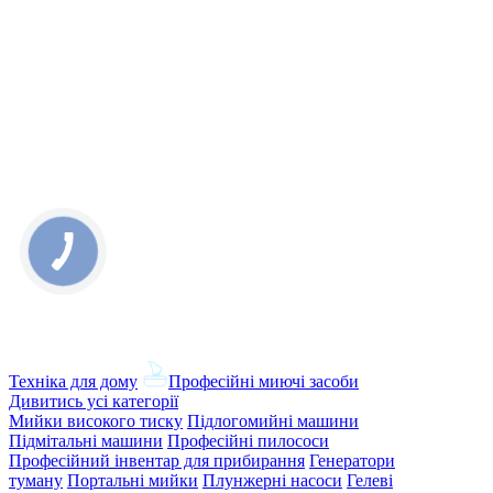
Техніка для дому
Професійні миючі засоби
Дивитись усі категорії
Мийки високого тиску
Підлогомийні машини
Підмітальні машини
Професійні пилососи
Професійний інвентар для прибирання
Генератори
туману
Портальні мийки
Плунжерні насоси
Гелеві