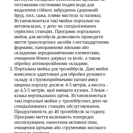
потужними системами подачі води для
видалення стійких забруднень (дорожній
бруд, пил, сажа, плями мастила та палива).
Встановлюються такі мийки портальні на
автовокзалах, у депо чи спеціалізованих
сервісних станціях. Програми портальних
мийок для автобусів дозволяють проводити
миття транспортних засобів з нестандартними
формами, панорамними вікнами або
складними аеродинамічними елементами,
очищення бічних дзеркал та коліс, а також
обробку антикорозійними складами.
Портальна мийка для тролейбусів. Дані мийні
комплекси адаптовані для обробки рухомого
складу зі струмоприймачами (штангами):
ширина порталу досягає 4-5 метрів, а висота -
до 4,5-5 метрів, щоб вміщати кузови. З боків –
кілька вертикальних щіток. Встановлюються
такі портальні мийки у тролейбусних депо чи
спеціалізованих станціях обслуговування.
Продуктивність до 40 тролейбусів за годину.
Програми миття включають попереднє
ополіскування, нанесення активної піни,
очищення щітками або струменями високого
тиску та сушіння.