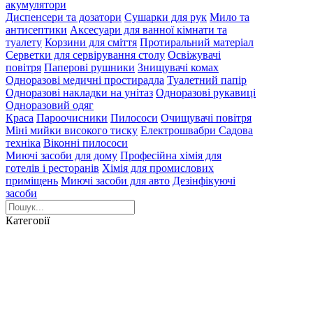
акумулятори
Диспенсери та дозатори
Сушарки для рук
Мило та
антисептики
Аксесуари для ванної кімнати та
туалету
Корзини для сміття
Протиральний матеріал
Серветки для сервірування столу
Освіжувачі
повітря
Паперові рушники
Знищувачі комах
Одноразові медичні простирадла
Туалетний папір
Одноразові накладки на унітаз
Одноразові рукавиці
Одноразовий одяг
Краса
Пароочисники
Пилососи
Очищувачі повітря
Міні мийки високого тиску
Електрошвабри
Садова
техніка
Віконні пилососи
Миючі засоби для дому
Професійна хімія для
готелів і ресторанів
Хімія для промислових
приміщень
Миючі засоби для авто
Дезінфікуючі
засоби
Категорії
Searching results
Search results for "
Bas132
". Found
0
items.
Ваше замовлення
грн
Загальна вартість
грн
Оформити замовлення
Створення
особистого кабінету за допомогою:
Email
Такий email вже
існує або не є коректним