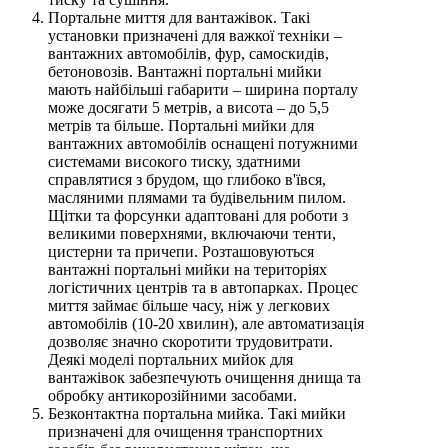
Портальне миття для вантажівок. Такі
установки призначені для важкої техніки –
вантажних автомобілів, фур, самоскидів,
бетоновозів. Вантажні портальні мийки
мають найбільші габарити – ширина порталу
може досягати 5 метрів, а висота – до 5,5
метрів та більше. Портальні мийки для
вантажних автомобілів оснащені потужними
системами високого тиску, здатними
справлятися з брудом, що глибоко в'ївся,
масляними плямами та будівельним пилом.
Щітки та форсунки адаптовані для роботи з
великими поверхнями, включаючи тенти,
цистерни та причепи. Розташовуються
вантажні портальні мийки на територіях
логістичних центрів та в автопарках. Процес
миття займає більше часу, ніж у легкових
автомобілів (10-20 хвилин), але автоматизація
дозволяє значно скоротити трудовитрати.
Деякі моделі портальних мийок для
вантажівок забезпечують очищення днища та
обробку антикорозійними засобами.
Безконтактна портальна мийка. Такі мийки
призначені для очищення транспортних