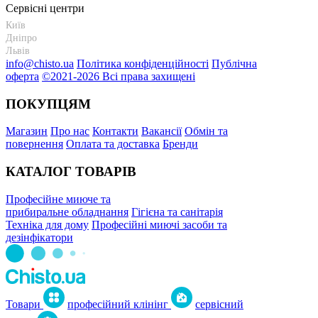
Сервісні центри
Київ
+38 095-273-95-15
Дніпро
+38 095-274-63-06
Львів
+38 099-301-82-69
info@chisto.ua
Політика конфіденційності
Публічна
оферта
©2021-2026 Всі права захищені
ПОКУПЦЯМ
Магазин
Про нас
Контакти
Вакансії
Обмін та
повернення
Оплата та доставка
Бренди
КАТАЛОГ ТОВАРІВ
Професійне миюче та
прибиральне обладнання
Гігієна та санітарія
Техніка для дому
Професійні миючі засоби та
дезінфікатори
Товари
професійний клінінг
сервісний