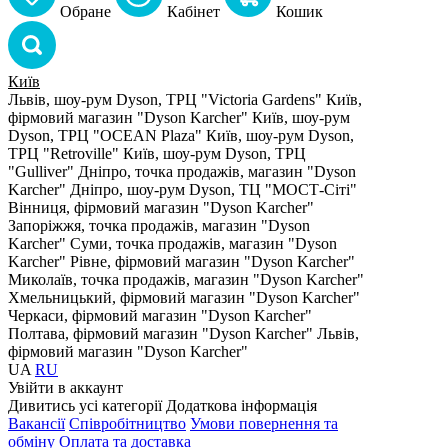
Обране
Кабiнет
Кошик
Київ
Львів, шоу-рум Dyson, ТРЦ "Victoria Gardens"
Київ,
фірмовий магазин "Dyson Karcher"
Київ, шоу-рум
Dyson, ТРЦ "OCEAN Plaza"
Київ, шоу-рум Dyson,
ТРЦ "Retroville"
Київ, шоу-рум Dyson, ТРЦ
"Gulliver"
Дніпро, точка продажів, магазин "Dyson
Karcher"
Дніпро, шоу-рум Dyson, ТЦ "МОСТ-Сіті"
Вінниця, фірмовий магазин "Dyson Karcher"
Запоріжжя, точка продажів, магазин "Dyson
Karcher"
Суми, точка продажів, магазин "Dyson
Karcher"
Рівне, фірмовий магазин "Dyson Karcher"
Миколаїв, точка продажів, магазин "Dyson Karcher"
Хмельницький, фірмовий магазин "Dyson Karcher"
Черкаси, фірмовий магазин "Dyson Karcher"
Полтава, фірмовий магазин "Dyson Karcher"
Львів,
фірмовий магазин "Dyson Karcher"
UA
RU
Увiйти в аккаунт
Дивитись усі категорії
Додаткова інформація
Вакансії
Співробітництво
Умови повернення та
обміну
Оплата та доставка