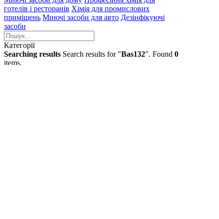
готелів і ресторанів
Хімія для промислових
приміщень
Миючі засоби для авто
Дезінфікуючі
засоби
Категорії
Searching results
Search results for "
Bas132
". Found
0
items.
Ваше замовлення
грн
Загальна вартість
грн
Оформити замовлення
Створення
особистого кабінету за допомогою:
Email
Такий email вже
існує або не є коректним
Пароль
Пароль повинен
бути не менше 6 знаків
Далі
Увійти до особистного кабінету
Увiйти з
Google
Вхід
до особистого кабінету:
Email
Вкажiть коректний
e-mail
Пароль
Пароль повинен
бути не менше 6 знаків
Показати пароль
Забув
пароль?
Далі
Створити особистий кабінет
Увiйти з Google
Забули пароль?
Введіть адресу електронної