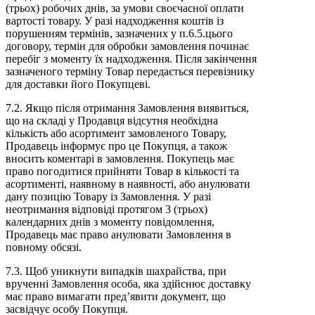
(трьох) робочих днів, за умови своєчасної оплати
вартості товару. У разі надходження коштів із
порушенням термінів, зазначених у п.6.5.цього
договору, термін для обробки замовлення починає
перебіг з моменту їх надходження. Після закінчення
зазначеного терміну Товар передається перевізнику
для доставки його Покупцеві.
7.2. Якщо після отримання Замовлення виявиться,
що на складі у Продавця відсутня необхідна
кількість або асортимент замовленого Товару,
Продавець інформує про це Покупця, а також
вносить коментарі в замовлення. Покупець має
право погодитися прийняти Товар в кількості та
асортименті, наявному в наявності, або анулювати
дану позицію Товару із Замовлення. У разі
неотримання відповіді протягом 3 (трьох)
календарних днів з моменту повідомлення,
Продавець має право анулювати Замовлення в
повному обсязі.
7.3. Щоб уникнути випадків шахрайства, при
врученні Замовлення особа, яка здійснює доставку
має право вимагати пред’явити документ, що
засвідчує особу Покупця.