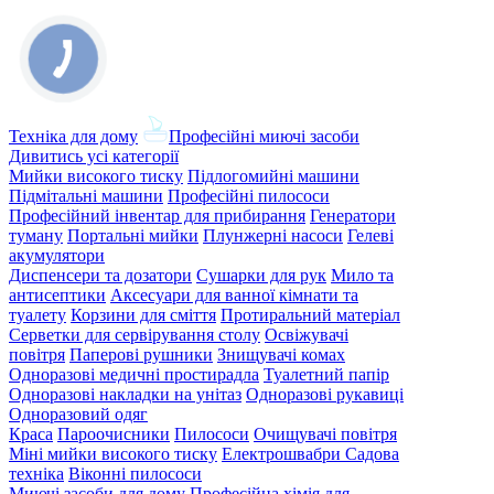
Техніка для дому
Професійні миючі засоби
Дивитись усі категорії
Мийки високого тиску
Підлогомийні машини
Підмітальні машини
Професійні пилососи
Професійний інвентар для прибирання
Генератори
туману
Портальні мийки
Плунжерні насоси
Гелеві
акумулятори
Диспенсери та дозатори
Сушарки для рук
Мило та
антисептики
Аксесуари для ванної кімнати та
туалету
Корзини для сміття
Протиральний матеріал
Серветки для сервірування столу
Освіжувачі
повітря
Паперові рушники
Знищувачі комах
Одноразові медичні простирадла
Туалетний папір
Одноразові накладки на унітаз
Одноразові рукавиці
Одноразовий одяг
Краса
Пароочисники
Пилососи
Очищувачі повітря
Міні мийки високого тиску
Електрошвабри
Садова
техніка
Віконні пилососи
Миючі засоби для дому
Професійна хімія для