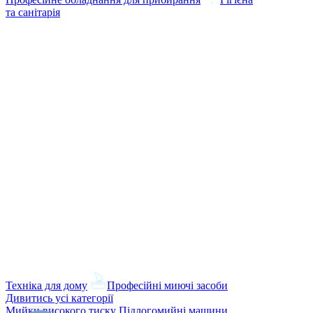
та санітарія
Техніка для дому
Професійні миючі засоби
Дивитись усі категорії
Мийки високого тиску
Підлогомийні машини