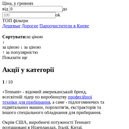
Ціна, у гривнях
від
до
ok
ТОП фільтри
Дешевые
Дорогие
Пароочистители в Киеве
Сортувати:
за цiною
↓
за цiною ↓
за цiною
↑
за популярністю
Показати ще
Акції у категорії
1
/ 10
«Tennant» - відомий американський бренд,
всесвітній лідер по виробництву
професійної
техніки для прибирання
, а саме - підлогомиючих та
підмітальних машин, порохотягів, екстракторів та
іншого спеціального обладнання для прибирання.
Окрім США, виробничі потужності Теннант
розташовані в Нідерландах, Італії, Китаї.