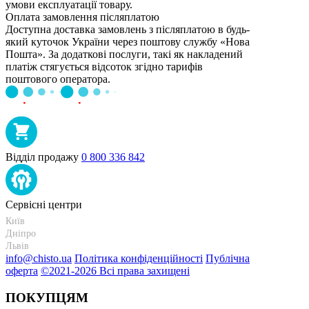
умови експлуатації товару.
Оплата замовлення післяплатою
Доступна доставка замовлень з післяплатою в будь-
який куточок України через поштову службу «Нова
Пошта». За додаткові послуги, такі як накладений
платіж стягується відсоток згідно тарифів
поштового оператора.
Відділ продажу
0 800 336 842
Сервісні центри
Київ
+38 095-273-95-15
Дніпро
+38 095-274-63-06
Львів
+38 099-301-82-69
info@chisto.ua
Політика конфіденційності
Публічна
оферта
©2021-2026 Всі права захищені
ПОКУПЦЯМ