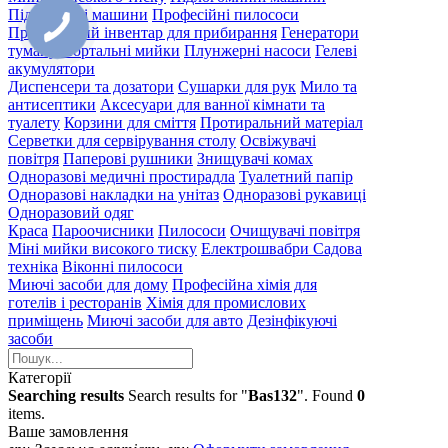
Підмітальні машини
Професійні пилососи
Професійний інвентар для прибирання
Генератори
туману
Портальні мийки
Плунжерні насоси
Гелеві
акумулятори
Диспенсери та дозатори
Сушарки для рук
Мило та
антисептики
Аксесуари для ванної кімнати та
туалету
Корзини для сміття
Протиральний матеріал
Серветки для сервірування столу
Освіжувачі
повітря
Паперові рушники
Знищувачі комах
Одноразові медичні простирадла
Туалетний папір
Одноразові накладки на унітаз
Одноразові рукавиці
Одноразовий одяг
Краса
Пароочисники
Пилососи
Очищувачі повітря
Міні мийки високого тиску
Електрошвабри
Садова
техніка
Віконні пилососи
Миючі засоби для дому
Професійна хімія для
готелів і ресторанів
Хімія для промислових
приміщень
Миючі засоби для авто
Дезінфікуючі
засоби
Категорії
Searching results
Search results for "
Bas132
". Found
0
items.
Ваше замовлення