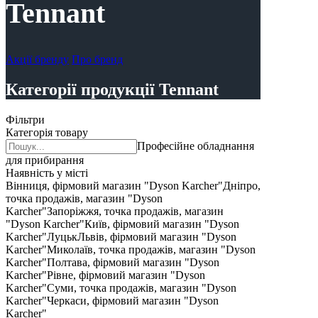
Tennant
Акції бренду
Про бренд
Категорії продукції Tennant
Фільтри
Категорія товару
Професійне обладнання
для прибирання
Наявність у місті
Вінниця, фірмовий магазин "Dyson Karcher"
Дніпро,
точка продажів, магазин "Dyson
Karcher"
Запоріжжя, точка продажів, магазин
"Dyson Karcher"
Київ, фірмовий магазин "Dyson
Karcher"
Луцьк
Львів, фірмовий магазин "Dyson
Karcher"
Миколаїв, точка продажів, магазин "Dyson
Karcher"
Полтава, фірмовий магазин "Dyson
Karcher"
Рівне, фірмовий магазин "Dyson
Karcher"
Суми, точка продажів, магазин "Dyson
Karcher"
Черкаси, фірмовий магазин "Dyson
Karcher"