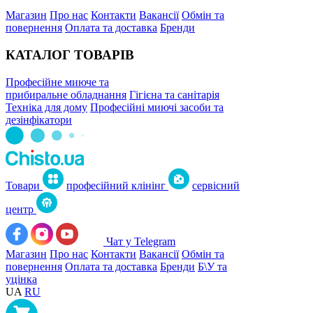
Магазин
Про нас
Контакти
Вакансії
Обмін та
повернення
Оплата та доставка
Бренди
КАТАЛОГ ТОВАРІВ
Професійне миюче та
прибиральне обладнання
Гігієна та санітарія
Техніка для дому
Професійні миючі засоби та
дезінфікатори
Товари
професійний клінінг
сервісний
центр
Чат у Telegram
Магазин
Про нас
Контакти
Вакансії
Обмін та
повернення
Оплата та доставка
Бренди
Б\У та
уцінка
UA
RU