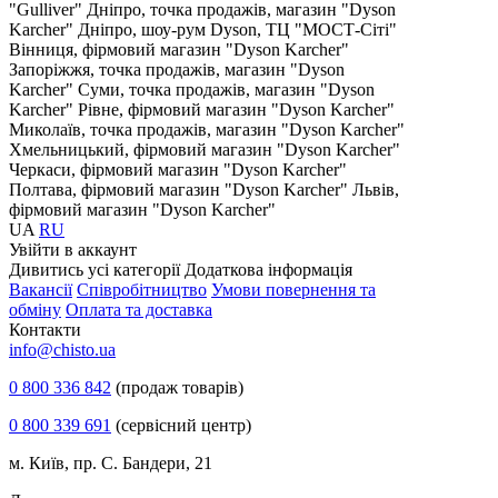
"Gulliver"
Дніпро, точка продажів, магазин "Dyson
Karcher"
Дніпро, шоу-рум Dyson, ТЦ "МОСТ-Сіті"
Вінниця, фірмовий магазин "Dyson Karcher"
Запоріжжя, точка продажів, магазин "Dyson
Karcher"
Суми, точка продажів, магазин "Dyson
Karcher"
Рівне, фірмовий магазин "Dyson Karcher"
Миколаїв, точка продажів, магазин "Dyson Karcher"
Хмельницький, фірмовий магазин "Dyson Karcher"
Черкаси, фірмовий магазин "Dyson Karcher"
Полтава, фірмовий магазин "Dyson Karcher"
Львів,
фірмовий магазин "Dyson Karcher"
UA
RU
Увiйти в аккаунт
Дивитись усі категорії
Додаткова інформація
Вакансії
Співробітництво
Умови повернення та
обміну
Оплата та доставка
Контакти
info@chisto.ua
0 800 336 842
(продаж товарів)
0 800 339 691
(сервісний центр)
м. Київ, пр. С. Бандери, 21