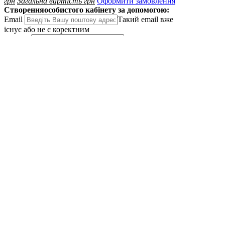
грн
Загальна вартість
грн
Оформити замовлення
Створення
особистого кабінету за допомогою:
Email
Такий email вже
існує або не є коректним
Пароль
Пароль повинен
бути не менше 6 знаків
Далі
Увійти до особистного кабінету
Увiйти з
Google
Вхід
до особистого кабінету:
Email
Вкажiть коректний
e-mail
Пароль
Пароль повинен
бути не менше 6 знаків
Показати пароль
Забув
пароль?
Далі
Створити особистий кабінет
Увiйти з Google
Забули пароль?
Введіть адресу електронної
пошти, яку ви використовували для створення
облікового запису, і ми надішлемо вам посилання
для зміни пароля.
Email
Вкажiть коректний
e-mail
Надіслати
Увійти до особистного кабінету
Лист надіслано
Електронний лист із посиланням
для зміни пароля надіслано на електронну