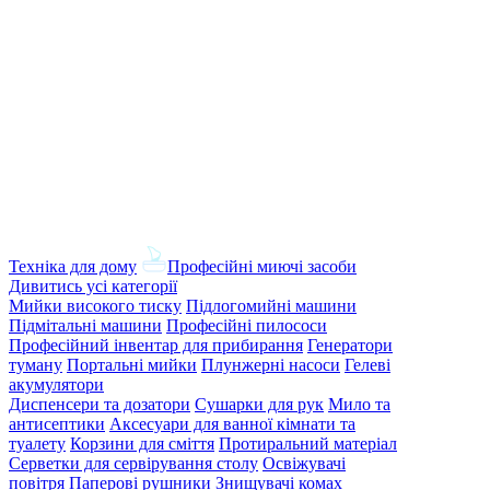
Техніка для дому
Професійні миючі засоби
Дивитись усі категорії
Мийки високого тиску
Підлогомийні машини
Підмітальні машини
Професійні пилососи
Професійний інвентар для прибирання
Генератори
туману
Портальні мийки
Плунжерні насоси
Гелеві
акумулятори
Диспенсери та дозатори
Сушарки для рук
Мило та
антисептики
Аксесуари для ванної кімнати та
туалету
Корзини для сміття
Протиральний матеріал
Серветки для сервірування столу
Освіжувачі
повітря
Паперові рушники
Знищувачі комах