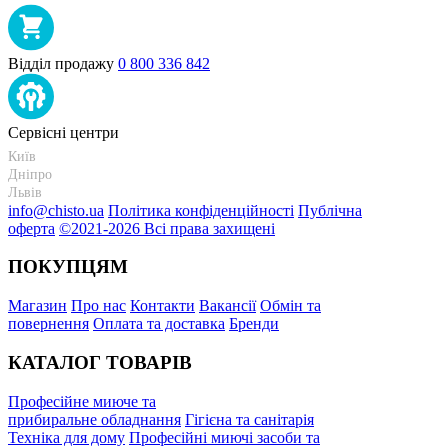
Відділ продажу
0 800 336 842
Сервісні центри
Київ
+38 095-273-95-15
Дніпро
+38 095-274-63-06
Львів
+38 099-301-82-69
info@chisto.ua
Політика конфіденційності
Публічна
оферта
©2021-2026 Всі права захищені
ПОКУПЦЯМ
Магазин
Про нас
Контакти
Вакансії
Обмін та
повернення
Оплата та доставка
Бренди
КАТАЛОГ ТОВАРІВ
Професійне миюче та
прибиральне обладнання
Гігієна та санітарія
Техніка для дому
Професійні миючі засоби та