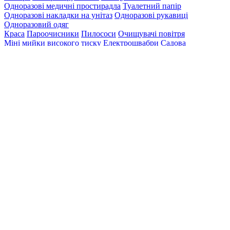
Одноразові медичні простирадла
Туалетний папір
Одноразові накладки на унітаз
Одноразові рукавиці
Одноразовий одяг
Краса
Пароочисники
Пилососи
Очищувачі повітря
Міні мийки високого тиску
Електрошвабри
Садова
техніка
Віконні пилососи
Миючі засоби для дому
Професійна хімія для
готелів і ресторанів
Хімія для промислових
приміщень
Миючі засоби для авто
Дезінфікуючі
засоби
Категорії
Searching results
Search results for "
Bas132
". Found
0
items.
Ваше замовлення
грн
Загальна вартість
грн
Оформити замовлення
Створення
особистого кабінету за допомогою:
Email
Такий email вже
існує або не є коректним
Пароль
Пароль повинен
бути не менше 6 знаків
Далі
Увійти до особистного кабінету
Увiйти з
Google
Вхід
до особистого кабінету: