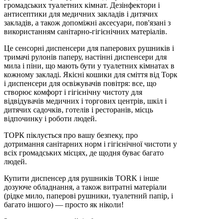
громадських туалетних кімнат. Дезінфектори і
антисептики для медичних закладів і дитячих
закладів, а також допоміжні аксесуари, пов'язані з
використанням санітарно-гігієнічних матеріалів.
Це сенсорні диспенсери для паперових рушників і
тримачі рулонів паперу, настінні диспенсери для
мила і піни, що мають бути у туалетних кімнатах в
кожному закладі. Якісні кошики для сміття від Торк
і диспенсери для освіжувачів повітря: все, що
створює комфорт і гігієнічну чистоту для
відвідувачів медичних і торгових центрів, шкіл і
дитячих садочків, готелів і ресторанів, місць
відпочинку і роботи людей.
ТОРК піклується про вашу безпеку, про
дотримання санітарних норм і гігієнічної чистоти у
всіх громадських місцях, де щодня буває багато
людей.
Купити диспенсер для рушників TORK і інше
дозуюче обладнання, а також витратні матеріали
(рідке мило, паперові рушники, туалетний папір, і
багато іншого) — просто як ніколи!