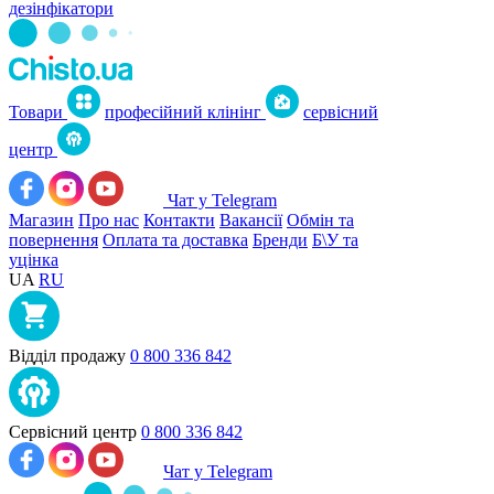
дезінфікатори
Товари
професійний клінінг
сервісний
центр
Чат у Telegram
Магазин
Про нас
Контакти
Вакансії
Обмін та
повернення
Оплата та доставка
Бренди
Б\У та
уцінка
UA
RU
Відділ продажу
0 800 336 842
Сервісний центр
0 800 336 842
Чат у Telegram