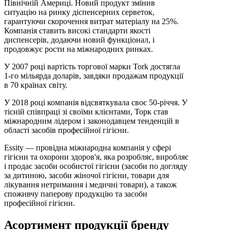
Північній Америці. Новий продукт змінив
ситуацію на ринку діспенсерних серветок,
гарантуючи скорочення витрат матеріалу на 25%.
Компанія ставить високі стандарти якості
диспенсерів, додаючи новий функціонал, і
продовжує рости на міжнародних ринках.
У 2007 році вартість торгової марки Tork достягла
1-го мільярда доларів, завдяки продажам продукції
в 70 країнах світу.
У 2018 році компанія відсвяткувала своє 50-річчя. У
тісній співпраці зі своїми клієнтами, Торк став
міжнародним лідером і законодавцем тенденцій в
області засобів професійної гігієни.
Essity — провідна міжнародна компанія у сфері
гігієни та охорони здоров'я, яка розробляє, виробляє
і продає засоби особистої гігієни (засоби по догляду
за дитиною, засоби жіночої гігієни, товари для
лікування нетримання і медичні товари), а також
споживчу паперову продукцію та засоби
професійної гігієни.
Асортимент продукції бренду