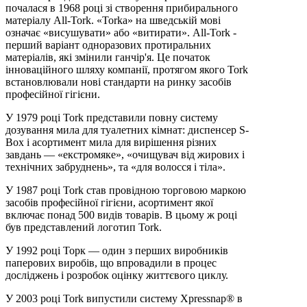
почалася в 1968 році зі створення прибирального
матеріалу All-Tork. «Torka» на шведській мові
означає «висушувати» або «витирати». All-Tork -
перший варіант одноразових протиральних
матеріалів, які змінили ганчір'я. Це початок
інноваційного шляху компанії, протягом якого Tork
встановлювали нові стандарти на ринку засобів
професійної гігієни.
У 1979 році Tork представили повну систему
дозування мила для туалетних кімнат: диспенсер S-
Box і асортимент мила для вирішення різних
завдань — «екстромяке», «очищувач від жирових і
технічних забруднень», та «для волосся і тіла».
У 1987 році Tork став провідною торговою маркою
засобів професійної гігієни, асортимент якої
включає понад 500 видів товарів. В цьому ж році
був представлений логотип Tork.
У 1992 році Торк — один з перших виробників
паперових виробів, що впровадили в процес
досліджень і розробок оцінку життєвого циклу.
У 2003 році Tork випустили систему Xpressnap® в