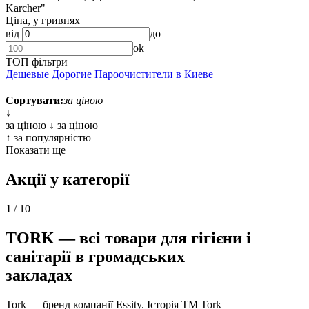
Karcher"
Ціна, у гривнях
від
до
ok
ТОП фільтри
Дешевые
Дорогие
Пароочистители в Киеве
Сортувати:
за цiною
↓
за цiною ↓
за цiною
↑
за популярністю
Показати ще
Акції у категорії
1
/ 10
TORK — всі товари для гігієни і
санітарії в громадських
закладах
Tork — бренд компанії Essity. Історія ТМ Tork