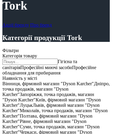
Tork
Акції бренду
Про бренд
Категорії продукції Tork
Фільтри
Категорія товару
Гігієна та
санітарія
Професійні миючі засоби
Професійне
обладнання для прибирання
Наявність у місті
Вінниця, фірмовий магазин "Dyson Karcher"
Дніпро,
точка продажів, магазин "Dyson
Karcher"
Запоріжжя, точка продажів, магазин
"Dyson Karcher"
Київ, фірмовий магазин "Dyson
Karcher"
Луцьк
Львів, фірмовий магазин "Dyson
Karcher"
Миколаїв, точка продажів, магазин "Dyson
Karcher"
Полтава, фірмовий магазин "Dyson
Karcher"
Рівне, фірмовий магазин "Dyson
Karcher"
Суми, точка продажів, магазин "Dyson
Karcher"
Черкаси, фірмовий магазин "Dyson