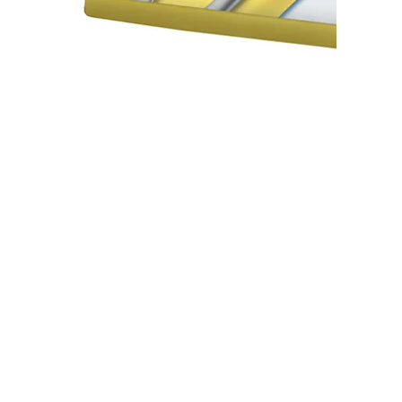
Серветки TORK 477841
В наявності