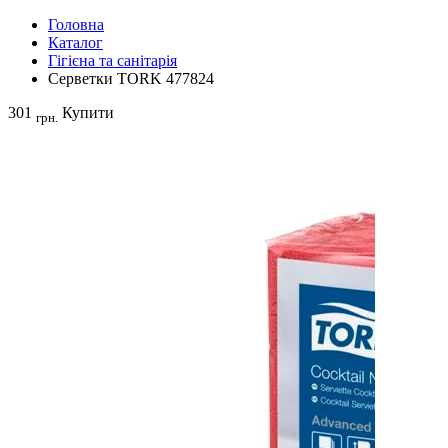
Головна
Каталог
Гігієна та санітарія
Серветки TORK 477824
301
Купити
грн.