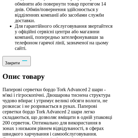
обміняти або повернути товар протягом 14
днів. Обмін/повернення здійснюється у
відділеннях компанії або засобами служби
доставки.
Для гарантійного обслуговування звертайтеся
у офіційні сервісні центри або магазини
компанії, попередньо зателефонувавши за
телефоном гарячої лінії, зазначеної на цьому
сайті.
Закрити
Опис товару
Паперові серветки бордо Tork Advanced 2 шари -
м'які і гігроскопічні. Двошарова тиснена структура
чудово вбирає і утримує великі обсяги вологи, не
розкисає і не розривається в руках. Паперові
серветки бордо Tork Advanced 2 шари легко
складаються, що дозволяє вміщати в одній упаковці
200 серветок. Оптимально для використання в
зонах з низьким рівнем відвідуваності, в сферах
швидкого харчування і самообслуговування.