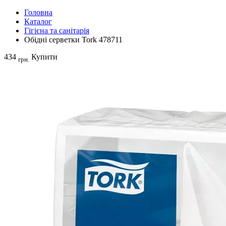
Головна
Каталог
Гігієна та санітарія
Обідні серветки Tork 478711
434
Купити
грн.