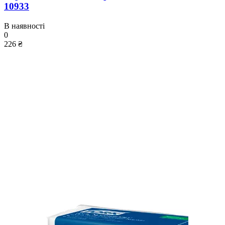
10933
В наявності
0
226 ₴