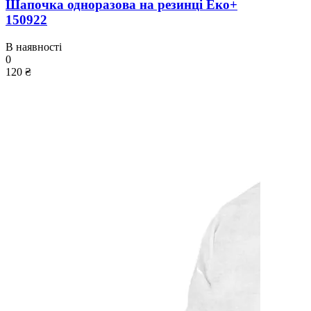
Шапочка одноразова на резинці Еко+
150922
В наявності
0
120 ₴