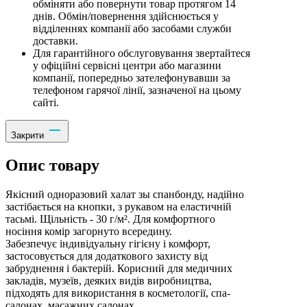
обміняти або повернути товар протягом 14
днів. Обмін/повернення здійснюється у
відділеннях компанії або засобами служби
доставки.
Для гарантійного обслуговування звертайтеся
у офіційні сервісні центри або магазини
компанії, попередньо зателефонувавши за
телефоном гарячої лінії, зазначеної на цьому
сайті.
Закрити
Опис товару
Якісний одноразовий халат зы спанбонду, надійно
застібається на кнопки, з рукавом на еластичній
тасьмі. Щільність - 30 г/м². Для комфортного
носіння комір загорнуто всередину.
Забезпечує індивідуальну гігієну і комфорт,
застосовується для додаткового захисту від
забруднення і бактерій. Корисний для медичних
закладів, музеїв, деяких видів виробництва,
підходять для використання в косметології, спа-
салонах, масажних салонах.