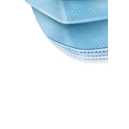
Медична маска нестерильна 150910-1
(ціна за 1 шт.)
В наявності