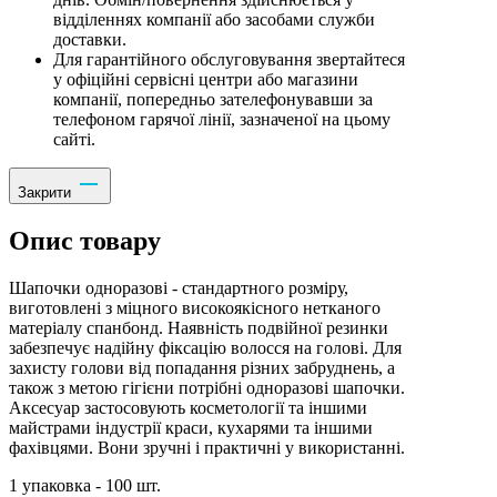
відділеннях компанії або засобами служби
доставки.
Для гарантійного обслуговування звертайтеся
у офіційні сервісні центри або магазини
компанії, попередньо зателефонувавши за
телефоном гарячої лінії, зазначеної на цьому
сайті.
Закрити
Опис товару
Шапочки одноразові - стандартного розміру,
виготовлені з міцного високоякісного нетканого
матеріалу спанбонд. Наявність подвійної резинки
забезпечує надійну фіксацію волосся на голові. Для
захисту голови від попадання різних забруднень, а
також з метою гігієни потрібні одноразові шапочки.
Аксесуар застосовують косметології та іншими
майстрами індустрії краси, кухарями та іншими
фахівцями. Вони зручні і практичні у використанні.
1 упаковка - 100 шт.