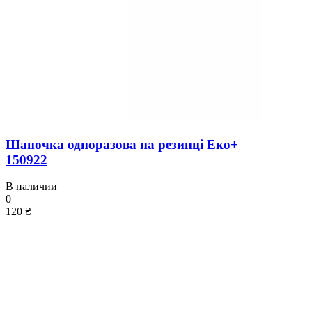
Шапочка одноразова на резинці Еко+
150922
В наличии
0
120 ₴