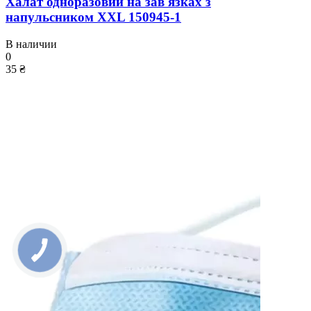
Халат одноразовий на зав'язках з
напульсником XXL 150945-1
В наличии
0
35 ₴