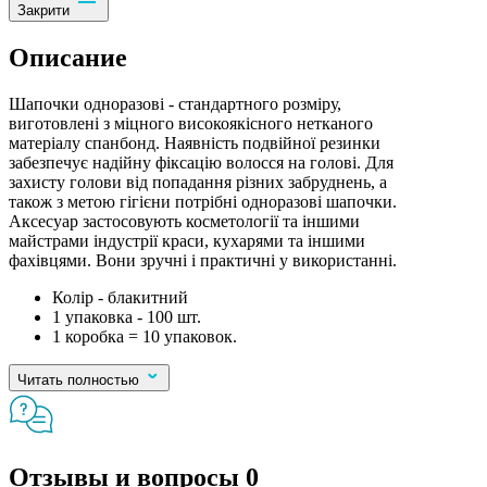
Закрити
Описание
Шапочки одноразові - стандартного розміру,
виготовлені з міцного високоякісного нетканого
матеріалу спанбонд. Наявність подвійної резинки
забезпечує надійну фіксацію волосся на голові. Для
захисту голови від попадання різних забруднень, а
також з метою гігієни потрібні одноразові шапочки.
Аксесуар застосовують косметології та іншими
майстрами індустрії краси, кухарями та іншими
фахівцями. Вони зручні і практичні у використанні.
Колір - блакитний
1 упаковка - 100 шт.
1 коробка = 10 упаковок.
Читать полностью
Отзывы и вопросы
0