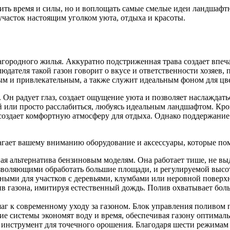
мить время и силы, но и воплощать самые смелые идеи ландшаф
 участок настоящим уголком уюта, отдыха и красоты.
агородного жилья. Аккуратно подстриженная трава создает впеча
юдателя такой газон говорит о вкусе и ответственности хозяев,
ным и привлекательным, а также служит идеальным фоном для цв
 Он радует глаз, создает ощущение уюта и позволяет наслаждать
ёй или просто расслабиться, любуясь идеальным ландшафтом. Кро
создает комфортную атмосферу для отдыха. Однако поддержание 
гает вашему вниманию оборудование и аксессуары, которые пом
ная альтернатива бензиновым моделям. Она работает тише, не вы
оляющими обработать большие площади, и регулируемой высото
ными для участков с деревьями, клумбами или неровной поверх
в газона, имитируя естественный дождь. Полив охватывает боль
аг к современному уходу за газоном. Блок управления поливом 
ие системы экономят воду и время, обеспечивая газону оптимал
нструмент для точечного орошения. Благодаря шести режимам (