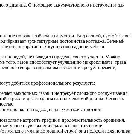
тного дизайна. С помощью аккумуляторного инструмента для
тление порядка, заботы и гармонии. Вид сочной, густой травы
 подчёркивает архитектурные достоинства коттеджа. Зеленый
етников, декоративных кустов или садовой мебели.
ся природой, не выходя за пределы своего участка. Можно
ме того, газон способствует улучшению микроклимата: трава
зелёного ковра в идеальном состоянии требует времени,
огут добиться профессионального результата:
деляет выхлопных газов и не требует сложного обслуживания.
й стрижки для создания газона желаемой длины. Легкость
ностью.
шие площади и подходит для участков с плотной
позволяет настроить график и продолжительность орошения,
ьный уровень увлажнения даже в ваше отсутствие.
от мягкого тумана до мощной струи) она подходит для полива