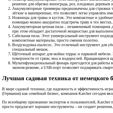
решение для обрезки винограда, роз, плодовых деревьев 
Аккумуляторные триммеры предназначены для стрижки тра
лёгкие и маневренные, что позволяет легко управлять им
Ножницы для травы и кустов. Это компактные и удобные
помощью можно аккуратно подстричь траву в тех местах,
Аккумуляторная цепная пила – незаменимый помощник для
при этом обладает достаточной мощностью для выполнени
Сабельная пила. Этот универсальный инструмент подходит
композитные материалы, просто сменив полотно.
Воздуходувка-пылесос. Это отличный инструмент для убор
специальный мешок.
Щёточный аппарат для мойки террас и парковой мебели. 
поверхности от грязи, мха и водорослей. Вращающиеся щ
Мультифункциональный фонарь пригодится для работы в тё
эконом-режиме, а USB-порт позволяет подзаряжать смарт
Лучшая садовая техника от немецкого 
В мире садовой техники, где надежность и эффективность игр
(Германия) как семейный бизнес, компания Karcher сегодня яв
По всеобщему признанию экспертов и пользователей, Karcher 
просто предлагает хорошие инструменты – он создает решения