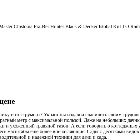
Master
Chisto.ua
Fra-Ber
Hunter
Black & Decker
Istobal
KiiLTO
Ram
 цене
хнику и инструмент? Украинцы издавна славились своим трудол
дратный метр с максимальной пользой. Даже на небольших дачны
ки и ухоженный травяной газон. А если говорить о коттеджных
десь масштабы ещё более впечатляющие. Сады с десятками видов
зводительной и надёжной техники для дачи и сада.