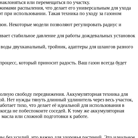
наклоняться или перемещаться по участку.
имами распыления, что делает его универсальным для ухода
 при использовании. Такая техника по уходу за газоном
зон. Некоторые модели позволяют регулировать радиус и
чивает стабильное давление для работы дождевальных установок
ь воды двухканальный, тройник, адаптеры для шлангов разного
процесс, который приносит радость. Ваш газон всегда будет
полную свободу передвижения. Аккумуляторная техника для
дой. Нет нужды тянуть длинный удлинитель через весь участок,
ботает тихо, что делает её идеальной для использования в
когда не побеспокоите соседей. К тому же аккумуляторная
, масла или сложной подготовки к работе.
ы без усилий, что важно для здоровья растений. Это идеальное