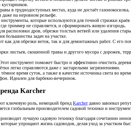
и кустарников.
вы в труднодоступных местах, куда не достаёт газонокосилка, 
и даже на неровном рельефе.
 инструменты, которые используются для точной стрижки краёв
 где триммер не справляется, и сформировать живую изгородь.
 распиловки дров, обрезки толстых ветвей или удаления старых
я большинства задач на участке.
 как для обрезки веток, так и для демонтажных работ. С его п
ки листьев, скошенной травы и другого мусора с дорожек, терр
Этот инструмент поможет быстро и эффективно очистить деревя
ётки легко справляются даже с застарелыми загрязнениями.
мное время суток, а также в качестве источника света во время 
фон. Идеален для барбекю-вечеринок.
бренда Karcher
ают ключевую роль, немецкий бренд
Karcher
давно завоевал репу
ляется глобальным производителем садовой техники и инструмен
производит лучшую садовую технику благодаря сочетанию иннова
, которые упрощают жизнь садоводов, делая уход за участком б