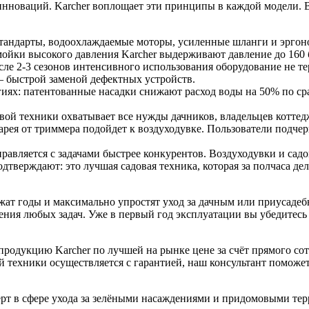
и инноваций. Karcher воплощает эти принципы в каждой модели.
 стандарты, водоохлаждаемые моторы, усиленные шланги и эрго
йки высокого давления Karcher выдерживают давление до 160 ба
сле 2-3 сезонов интенсивного использования оборудование не т
– быстрой заменой дефектных устройств.
гиях: патентованные насадки снижают расход воды на 50% по с
вой техники охватывает все нужды дачников, владельцев коттедж
арея от триммера подойдет к воздуходувке. Пользователи подч
равляется с задачами быстрее конкурентов. Воздуходувки и са
тверждают: это лучшая садовая техника, которая за полчаса дел
жат годы и максимально упростят уход за дачным или приусадеб
ения любых задач. Уже в первый год эксплуатации вы убедитесь 
родукцию Karcher по лучшей на рынке цене за счёт прямого сот
ой техники осуществляется с гарантией, наш консультант помож
перт в сфере ухода за зелёными насаждениями и придомовыми те