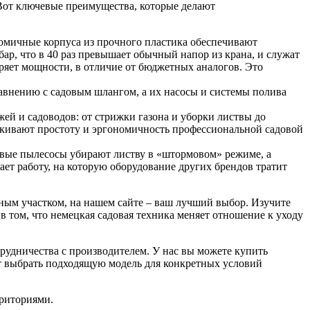
 Вот ключевые преимущества, которые делают
номичные корпуса из прочного пластика обеспечивают
р, что в 40 раз превышает обычный напор из крана, и служат
еряет мощности, в отличие от бюджетных аналогов. Это
равнению с садовым шлангом, а их насосы и системы полива
ей и садоводов: от стрижки газона и уборки листвы до
еркивают простоту и эргономичность профессиональной садовой
довые пылесосы убирают листву в «штормовом» режиме, а
ает работу, на которую оборудование других брендов тратит
ным участком, на нашем сайте – ваш лучший выбор. Изучите
в том, что немецкая садовая техника меняет отношение к уходу
рудничества с производителем. У нас вы можете купить
ет выбрать подходящую модель для конкретных условий
рриториями.