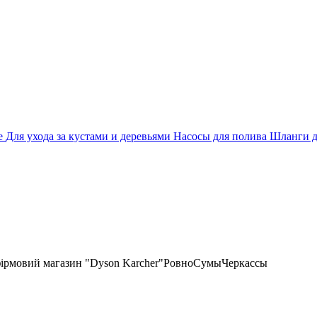
е
Для ухода за кустами и деревьями
Насосы для полива
Шланги д
фірмовий магазин "Dyson Karcher"
Ровно
Сумы
Черкассы