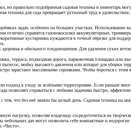
ил, но правильно подобранная садовая техника и инвентарь могу
ая техника для сада превращает рутинный труд в удовольствие,
удоёмких задач, особенно на больших участках. Использование в
тим отлично справятся газонокосилки аккумуляторные, триммер
екоративные кустарники нуждаются в точной обрезке для подд
та.
 их здоровья и обильного плодоношения. Для удаления сухих ве
ки, терраса, подъездная дорога, парковочная площадка или въез
пылесос, мойку высокого давления или аппарат для уборки тер
ыстро зарастают массивными сорняками. Чтобы бороться с этим я
ли подход к уходу за зелёными территориями. Если раньше мног
 сада позволяет справиться с любыми задачами быстро, эффекти
с тем, что без неё заняло бы целый день. Садовая техника на а
вную нагрузку, позволяя владельцу сосредоточиться на творческ
цы небольших дач могут позволить себе компактные и недорогие
в «Чисто».