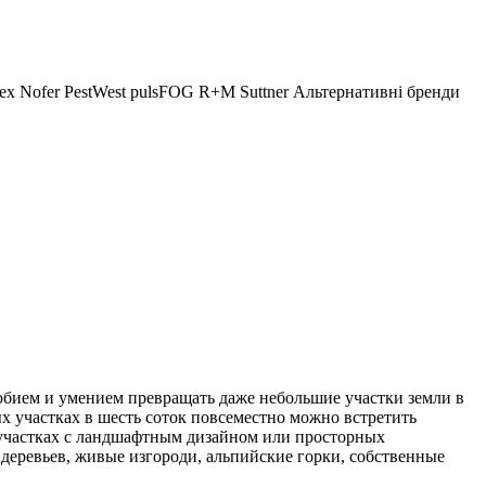
ex
Nofer
PestWest
pulsFOG
R+M Suttner
Альтернативні бренди
юбием и умением превращать даже небольшие участки земли в
х участках в шесть соток повсеместно можно встретить
 участках с ландшафтным дизайном или просторных
 деревьев, живые изгороди, альпийские горки, собственные