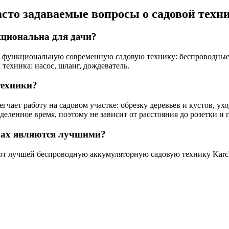
сто задаваемые вопросы о садовой техн
нкциональна для дачи?
но функциональную современную садовую технику: беспроводные 
техника: насос, шланг, дождеватель.
техники?
гчает работу на садовом участке: обрезку деревьев и кустов, ух
еленное время, поэтому не зависит от расстояния до розетки и п
орах являются лучшими?
ют лучшей беспроводную аккумуляторную садовую технику Karche