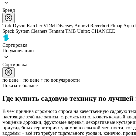
Бренд
Tork
Dyson
Karcher
VDM
Diversey
Annovi Reverberi
Fimap
Aqua 
Speck
System Cleaners
Tennant
TMB
Unitex
CHANCEE
Сортировка
По умолчанию
Сортировка
по цене ↓
по цене ↑
по популярности
Показать больше
Где купить садовую технику по лучшей
В чём причина огромного спроса на качественную садовую те
настоящие зелёные оазисы, стремясь использовать каждый ква
мощёные дорожки, фруктовые деревья, декоративные кустарни
приусадебных территориях у домов в сельской местности, то з
водоёмы – всё это требует тщательного ухода и, конечно, прои