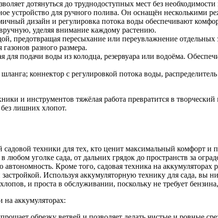
зволяет дотянуться до труднодоступных мест без необходимости 
 устройство для ручного полива. Он оснащён несколькими реж
мичный дизайн и регулировка потока воды обеспечивают комфорт
 вручную, уделяя внимание каждому растению.
дой, предотвращая пересыхание или переувлажнение отдельных 
 газонов разного размера.
ая для подачи воды из колодца, резервуара или водоёма. Обеспе
 шланга; коннектор с регулировкой потока воды, распределител
хники и инструментов тяжёлая работа превратится в творческий 
 без лишних хлопот.
садовой техники для тех, кто ценит максимальный комфорт и 
 в любом уголке сада, от дальних грядок до пространств за огра
 автономность. Кроме того, садовая техника на аккумуляторах ра
й застройкой. Используя аккумуляторную технику для сада, вы ни
хлопов, и проста в обслуживании, поскольку не требует бензина
 на аккумуляторах:
рощает обрезку ветвей и позволяет делать чистые и ровные срез