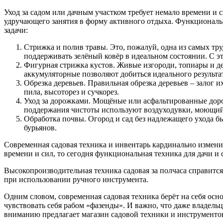
Уход за садом или дачным участком требует немало времени и с
удручающего занятия в форму активного отдыха. Функциональн
задачи:
Стрижка и полив травы. Это, пожалуй, одна из самых тр
поддерживать зелёный ковёр в идеальном состоянии. С э
Фигурная стрижка кустов. Живые изгороди, топиары и д
аккумуляторные позволяют добиться идеального результа
Обрезка деревьев. Правильная обрезка деревьев – залог
пила, высоторез и сучкорез.
Уход за дорожками. Мощёные или асфальтированные дорож
поддержания чистоты используют воздуходувки, моющий 
Обработка почвы. Огород и сад без надлежащего ухода б
бурьянов.
Современная садовая техника и инвентарь кардинально измени
времени и сил, то сегодня функциональная техника для дачи и
Высокопроизводительная техника садовая за полчаса справится 
при использовании ручного инструмента.
Одним словом, современная садовая техника берёт на себя осно
чувствовать себя рабом «фазенды». И важно, что даже владель
вниманию предлагает магазин садовой техники и инструменто