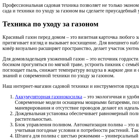
Профессиональная садовая техника позволяет не только эконо
сада и техники по уходу за газоном вы сделаете приусадебный
Техника по уходу за газоном
Красивый газон перед домом – это визитная карточка любого з
притягивает взгляд и вызывает восхищение. Для внешнего набл
ковёр визуально расширяет пространство, делает участок уют
Для домовладельцев ухоженный газон – это источник гордости.
босиком прогуляться по мягкой траве, устроить пикник с семь
поглощает пыль, снижает температуру воздуха в жаркие дни и 
знаний и современной техники по уходу за газоном.
Наш интернет-магазин садовой техники и инструментов предла
Аккумуляторная газонокосилка
– это экологичная и удоб
Современные модели оснащены мощными батареями, позв
маневрирования и отсутствие проводов делают их идеаль
Дождевальная установка обеспечивает равномерный поли
растительностью.
Блок управления поливом. Автоматизация полива – это ш
учитывая погодные условия и потребности растений. Так
Штанга для полива с шестью режимами – универсальный и