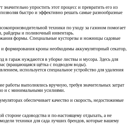
т значительно упростить этот процесс и превратить его из
 позволяя быстро и эффективно решать самые разнообразные
ысокопроизводительной техники по уходу за газоном помогает
ы, райдеры и поливочный инвентарь.
ержания формы. Специальные кусторезы и ножницы садовые
ток и формирования кроны необходимы аккумуляторный секатор,
д в гараж нуждаются в уборке листвы и мусора. Здесь для
рас (вращающаяся щётка с подводом воды).
влением, используется специальное устройство для удаления
ие работы выполнялись вручную, требуя значительных затрат
вно и с минимальными усилиями.
ккумуляторах обеспечивает качество и скорость, недостижимые
ой стороне садоводства и по-настоящему отдыхать, а не
 модели техники для сада лучших брендов, которые вашему