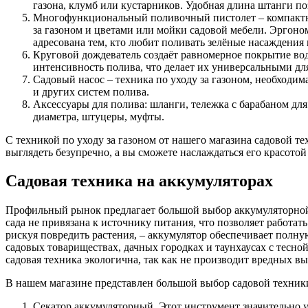
газона, клумб или кустарников. Удобная длина штанги по
Многофункциональный поливочный пистолет – компактное
за газоном и цветами или мойки садовой мебели. Эргоно
адресована тем, кто любит поливать зелёные насаждения
Круговой дождеватель создаёт равномерное покрытие во
интенсивность полива, что делает их универсальными для
Садовый насос – техника по уходу за газоном, необходим
и других систем полива.
Аксессуары для полива: шланги, тележка с барабаном для
диаметра, штуцеры, муфты.
С техникой по уходу за газоном от нашего магазина садовой те
выглядеть безупречно, а вы сможете наслаждаться его красотой
Садовая техника на аккумуляторах
Профильный рынок предлагает большой выбор аккумуляторной 
сада не привязана к источнику питания, что позволяет работать
рискуя повредить растения, – аккумулятор обеспечивает полную
садовых товариществах, дачных городках и таунхаусах с тесно
садовая техника экологична, так как не производит вредных вы
В нашем магазине представлен большой выбор садовой техники
Секатор аккумуляторный. Этот инструмент значительно уп