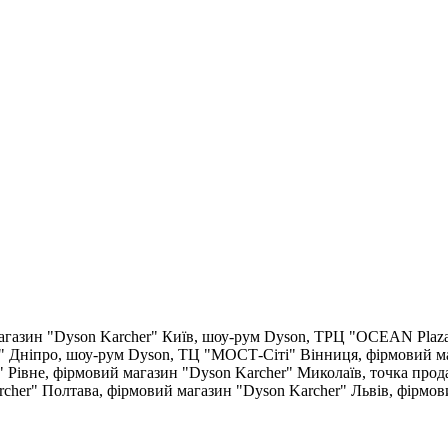
агазин "Dyson Karcher"
Київ, шоу-рум Dyson, ТРЦ "OCEAN Plaz
"
Дніпро, шоу-рум Dyson, ТЦ "МОСТ-Сіті"
Вінниця, фірмовий м
"
Рівне, фірмовий магазин "Dyson Karcher"
Миколаїв, точка прод
rcher"
Полтава, фірмовий магазин "Dyson Karcher"
Львів, фірмов