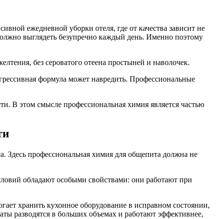
ивной ежедневной уборки отеля, где от качества зависит не
то должно выглядеть безупречно каждый день. Именно поэтому
елтения, без сероватого отеена простыней и наволочек.
м агрессивная формула может навредить. Профессиональные
сти. В этом смысле профессиональная химия является частью
ти
еса. Здесь профессиональная химия для общепита должна не
условий обладают особыми свойствами: они работают при
огает хранить кухонное оборудование в исправном состоянии,
аты разводятся в больших объемах и работают эффективнее,