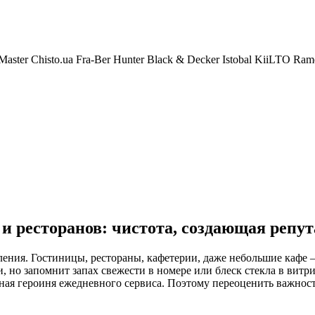
Master
Chisto.ua
Fra-Ber
Hunter
Black & Decker
Istobal
KiiLTO
Ram
и ресторанов: чистота, создающая репу
ечатления. Гостиницы, рестораны, кафетерии, даже небольшие каф
и, но запомнит запах свежести в номере или блеск стекла в вит
жная героиня ежедневного сервиса. Поэтому переоценить важнос