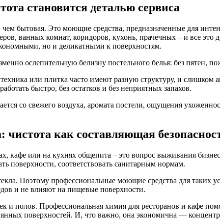
тота становится деталью сервиса
чем бытовая. Это моющие средства, предназначенные для интенс
омеров, ванных комнат, коридоров, кухонь, прачечных – и все э
кономными, но и деликатными к поверхностям.
енно ослепительную белизну постельного белья: без пятен, пож
 сантехника или плитка часто имеют разную структуру, и слишко
аботать быстро, без остатков и без неприятных запахов.
инается со свежего воздуха, аромата постели, ощущения ухоженно
: чистота как составляющая безопаснос
анах, кафе или на кухнях общепита – это вопрос выживания бизн
ать поверхности, соответствовать санитарным нормам.
 стекла. Поэтому профессиональные моющие средства для таких 
едов и не влияют на пищевые поверхности.
ек и полов. Профессиональная химия для ресторанов и кафе пом
янных поверхностей. И, что важно, она экономична — концентр