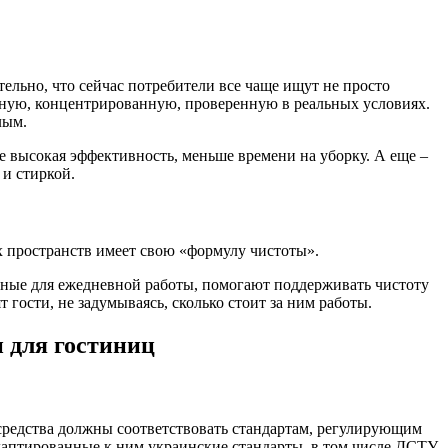
льно, что сейчас потребители все чаще ищут не просто
вную, концентрированную, проверенную в реальных условиях.
лым.
 высокая эффективность, меньше времени на уборку. А еще –
 и стиркой.
тих пространств имеет свою «формулу чистоты».
анные для ежедневной работы, помогают поддерживать чистоту
 гости, не задумываясь, сколько стоит за ним работы.
 для гостиниц
средства должны соответствовать стандартам, регулирующим
адаптированные к ним украинские стандарты, в том числе ДСТУ