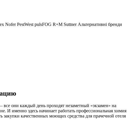
ex
Nofer
PestWest
pulsFOG
R+M Suttner
Альтернативні бренди
тацию
е — все они каждый день проходят незаметный «экзамен» на
рине. И именно здесь начинает работать профессиональная химия
ть закупки качественных моющих средства для прачечной отеля