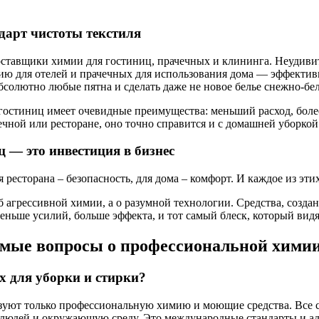
арт чистоты текстиля
тавщики химии для гостиниц, прачечных и клининга. Неудивите
ию для отелей и прачечных для использования дома — эффекти
бсолютно любые пятна и сделать даже не новое белье снежно-бе
остиниц имеет очевидные преимущества: меньший расход, более
ачечной или ресторане, оно точно справится и с домашней уборкой
 — это инвестиция в бизнес
ля ресторана – безопасность, для дома – комфорт. И каждое из э
б агрессивной химии, а о разумной технологии. Средства, созд
ньше усилий, больше эффекта, и тот самый блеск, который видят
емые вопросы о профессиональной химии
х для уборки и стирки?
ьзуют только профессиональную химию и моющие средства. Все 
на людей и окружающую среду. Это международные стандарты и 