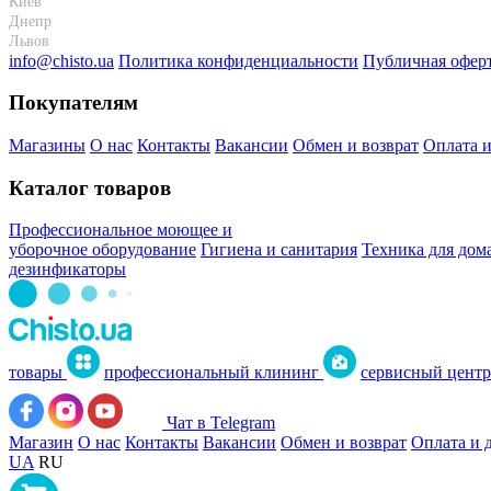
Киев
Днепр
Львов
info@chisto.ua
Политика конфиденциальности
Публичная офер
Покупателям
Магазины
О нас
Контакты
Вакансии
Обмен и возврат
Оплата и
Каталог товаров
Профессиональное моющее и
уборочное оборудование
Гигиена и санитария
Техника для дом
дезинфикаторы
товары
профессиональный клининг
сервисный центр
Чат в Telegram
Магазин
О нас
Контакты
Вакансии
Обмен и возврат
Оплата и 
UA
RU