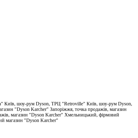
a"
Київ, шоу-рум Dyson, ТРЦ "Retroville"
Київ, шоу-рум Dyson,
агазин "Dyson Karcher"
Запоріжжя, точка продажів, магазин
ажів, магазин "Dyson Karcher"
Хмельницький, фірмовий
ий магазин "Dyson Karcher"