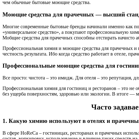
чем обычные бытовые моющие средства.
Моющие средства для прачечных — высший станд
Многие современные бытовые бренды начинали именно как пос
«универсальное средство», а покупают профессиональную хим
Мобщие средства для прачечных способны отстирать начисто а
Профессиональная химия и моющие средства для прачечных и г
честность результата. Ибо когда средство работает в отеле, пр
Профессиональные моющие средства для гостиниц
Все просто: чистота – это имидж. Для отеля – это репутация, д
Профессиональная химия для гостиниц и ресторанов – это не о
без ущерба поверхностям, здоровью или экологии. В итоге — ме
Часто задава
1. Какую химию используют в отелях и прачечны
В сфере HoReCa – гостиницах, ресторанах и прачечных испол
состав, маркировку, использование и влияние таких средств 