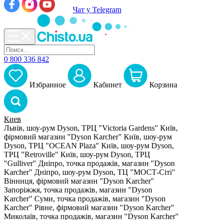
Чат у Telegram
0 800 336 842
Избранное
Кабинет
Корзина
Киев
Львів, шоу-рум Dyson, ТРЦ "Victoria Gardens"
Київ,
фірмовий магазин "Dyson Karcher"
Київ, шоу-рум
Dyson, ТРЦ "OCEAN Plaza"
Київ, шоу-рум Dyson,
ТРЦ "Retroville"
Київ, шоу-рум Dyson, ТРЦ
"Gulliver"
Дніпро, точка продажів, магазин "Dyson
Karcher"
Дніпро, шоу-рум Dyson, ТЦ "МОСТ-Сіті"
Вінниця, фірмовий магазин "Dyson Karcher"
Запоріжжя, точка продажів, магазин "Dyson
Karcher"
Суми, точка продажів, магазин "Dyson
Karcher"
Рівне, фірмовий магазин "Dyson Karcher"
Миколаїв, точка продажів, магазин "Dyson Karcher"