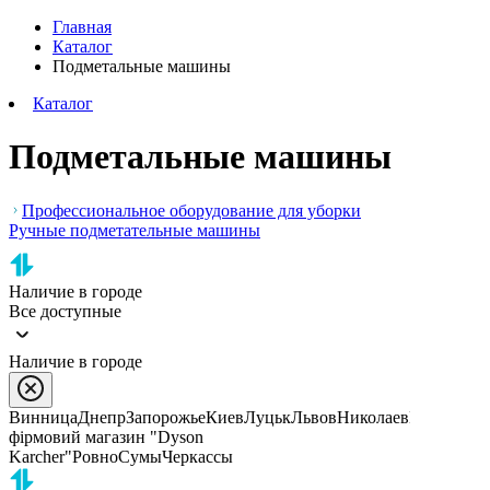
Главная
Каталог
Подметальные машины
Каталог
Подметальные машины
Профессиональное оборудование для уборки
Ручные подметательные машины
Наличие в городе
Все доступные
Наличие в городе
Винница
Днепр
Запорожье
Киев
Луцьк
Львов
Николаев
Полтава,
фірмовий магазин "Dyson
Karcher"
Ровно
Сумы
Черкассы