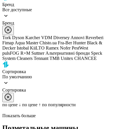
Бренд
Все доступные
Бренд
Tork
Dyson
Karcher
VDM
Diversey
Annovi Reverberi
Fimap
Aqua Master
Chisto.ua
Fra-Ber
Hunter
Black &
Decker
Istobal
KiiLTO
Ramex
Nofer
PestWest
pulsFOG
R+M Suttner
Альтернативні бренди
Speck
System Cleaners
Tennant
TMB
Unitex
CHANCEE
Сортировка
По умолчанию
Сортировка
по цене ↓
по цене ↑
по популярности
Показать больше
Подметальные машины