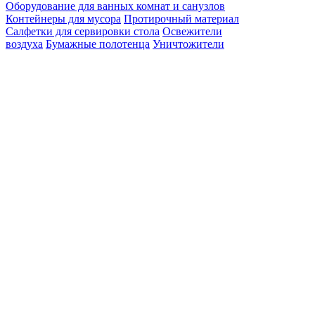
Оборудование для ванных комнат и санузлов
Контейнеры для мусора
Протирочный материал
Салфетки для сервировки стола
Освежители
воздуха
Бумажные полотенца
Уничтожители
насекомых
Медицинские простыни
Туалетная
бумага
Накладки на унитаз
Одноразовые перчатки
Одноразовая одежда
Красота
Пароочистители
Пылесосы
Очиститель
воздуха
Минимойки
Электрошвабры
Садовая
техника
Оконные пылесосы
Моющие средства для дома
Профессиональная
химия для гостиниц и ресторанов
Химия для
промышленных помещений
Для транспорта
Дезинфицирующие средства
Категории
Searching results
Search results for "
Bas132
". Found
0
items.
Ваш заказ
грн
Общая стоимость
грн
Оформить заказ
Создание
личного кабинета с помощью:
Email
Такой email уже
существует или не является корректным
Пароль
Пароль должен