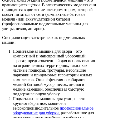
Основа конструкции подметальной машины – это
вращающиеся щётки. В электрических моделях они
приводятся в движение электромотором, который
может питаться от сети (компактные бытовые
модели) или аккумуляторной батареи
(профессиональные подметальные машины для
улицы, цехов, ангаров).
Специализация электрических подметальных
машин:
Подметальная машина для двора – это
компактный и маневренный уборочный
агрегат, предназначенный для использования
на ограниченных территориях, таких как
частные подворья, тротуары, небольшие
парковки и придомовые территории жилых
комплексов. Они эффективно собирают
мелкий бытовой мусор, песок, листья и
мелкие камешки, обеспечивая быструю
поддерживающую уборку.
Подметальные машины для улицы – это
крупногабаритное, мощное и
высокопроизводительное
профессиональное
оборудование для уборки
, разработанное для
нужд городского хозяйства и работы на