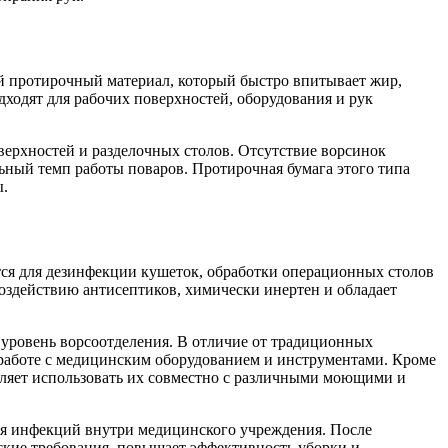
й протирочный материал, который быстро впитывает жир,
дходят для рабочих поверхностей, оборудования и рук
верхностей и разделочных столов. Отсутствие ворсинок
льный темп работы поваров. Протирочная бумага этого типа
ы.
ся для дезинфекции кушеток, обработки операционных столов
воздействию антисептиков, химически инертен и обладает
уровень ворсоотделения. В отличие от традиционных
 работе с медицинским оборудованием и инструментами. Кроме
оляет использовать их совместно с различными моющими и
ния инфекций внутри медицинского учреждения. После
ские требования, повышает эффективность уборки и