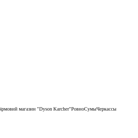
фірмовий магазин "Dyson Karcher"
Ровно
Сумы
Черкассы