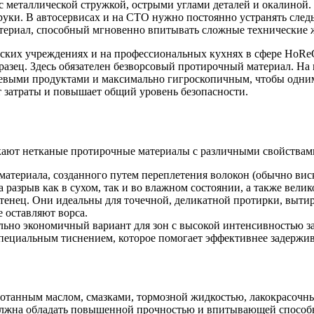
еталлической стружкой, острыми углами деталей и окалиной. Об
руки. В автосервисах и на СТО нужно постоянно устранять следы
ериал, способный мгновенно впитывать сложные технические жид
ских учреждениях и на профессиональных кухнях в сфере HoReC
бразец. Здесь обязателен безворсовый протирочный материал. Н
евыми продуктами и максимально гигроскопичным, чтобы одним
 затраты и повышает общий уровень безопасности.
кают нетканые протирочные материалы с различными свойствам
 материала, созданного путем переплетения волокон (обычно ви
разрыв как в сухом, так и во влажном состоянии, а также вели
тенец. Они идеальны для точечной, деликатной протирки, выти
 оставляют ворса.
льно экономичный вариант для зон с высокой интенсивностью за
специальным тиснением, которое помогает эффективнее задержива
ботанным маслом, смазками, тормозной жидкостью, лакокрасочны
должна обладать повышенной прочностью и впитывающей способн