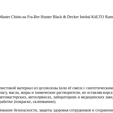
Master
Chisto.ua
Fra-Ber
Hunter
Black & Decker
Istobal
KiiLTO
Ram
листовой материал из целлюлозы (или её смеси с синтетически
лагу, масла, жиры и химические растворители, не оставляя вор
автомастерских, автосервисах, лабораториях и медицинских зав
аботке (покраске, склеиванию).
ование безопасности, защиты здоровья сотрудников и сохранен