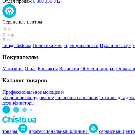
Отдел продаж
0 800 336 842
Сервисные центры
Киев
Днепр
Львов
info@chisto.ua
Политика конфиденциальности
Публичная офер
Покупателям
Магазины
О нас
Контакты
Вакансии
Обмен и возврат
Оплата и
Каталог товаров
Профессиональное моющее и
уборочное оборудование
Гигиена и санитария
Техника для дом
дезинфикаторы
товары
профессиональный клининг
сервисный центр