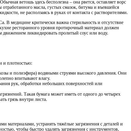
ычная ветошь здесь бесполезна – она рвется, оставляет ворс
 отработанного масла, густых смазок, битума и въевшейся
кости, не расползаясь в руках от контакта с растворителями.
a. В медицине критически важна стерильность и отсутствие
а кухне ресторанного уровня протирочный материал должен
 движением ликвидировать пролитый соус или воду.
и и плотностью:
скозы и полиэфира) водяными струями высокого давления. Они
колепно впитывают влагу.
рания рук, обработки небольших поверхностей или
грязнений. Такая бумага может иметь от одного до четырех
ть грязь внутри листа.
ми материалами, устранять тяжёлые загрязнения с деталей и
остью, чтобы быстро удалять загрязнения с инструментов,