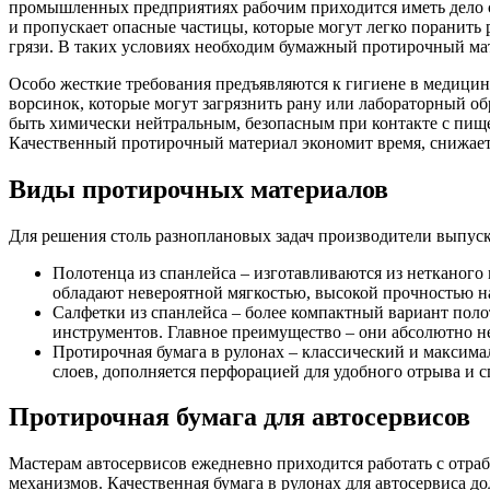
промышленных предприятиях рабочим приходится иметь дело с м
и пропускает опасные частицы, которые могут легко поранить 
грязи. В таких условиях необходим бумажный протирочный мат
Особо жесткие требования предъявляются к гигиене в медицин
ворсинок, которые могут загрязнить рану или лабораторный о
быть химически нейтральным, безопасным при контакте с пищ
Качественный протирочный материал экономит время, снижает
Виды протирочных материалов
Для решения столь разноплановых задач производители выпус
Полотенца из спанлейса – изготавливаются из нетканого
обладают невероятной мягкостью, высокой прочностью на 
Салфетки из спанлейса – более компактный вариант поло
инструментов. Главное преимущество – они абсолютно не
Протирочная бумага в рулонах – классический и максима
слоев, дополняется перфорацией для удобного отрыва и 
Протирочная бумага для автосервисов
Мастерам автосервисов ежедневно приходится работать с отра
механизмов. Качественная бумага в рулонах для автосервиса 