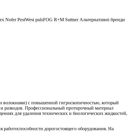
ex
Nofer
PestWest
pulsFOG
R+M Suttner
Альтернативні бренди
ми волокнами) с повышенной гигроскопичностью, который
са и разводов. Профессиональный протирочный материал
едениях для удаления технических и биологических жидкостей,
ия работоспособности дорогостоящего оборудования. На