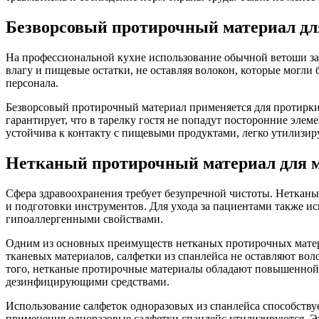
Безворсовый протирочный материал дл
На профессиональной кухне использование обычной ветоши за
влагу и пищевые остатки, не оставляя волокон, которые могли 
персонала.
Безворсовый протирочный материал применяется для протирки 
гарантирует, что в тарелку гостя не попадут посторонние эле
устойчива к контакту с пищевыми продуктами, легко утилизи
Нетканый протирочный материал для 
Сфера здравоохранения требует безупречной чистоты. Неткан
и подготовки инструментов. Для ухода за пациентами также ис
гипоаллергенными свойствами.
Одним из основных преимуществ нетканых протирочных матери
тканевых материалов, салфетки из спанлейса не оставляют во
того, нетканые протирочные материалы обладают повышенной п
дезинфицирующими средствами.
Использование салфеток одноразовых из спанлейса способств
применения одноразовые салфетки спанлейс утилизируются. Э