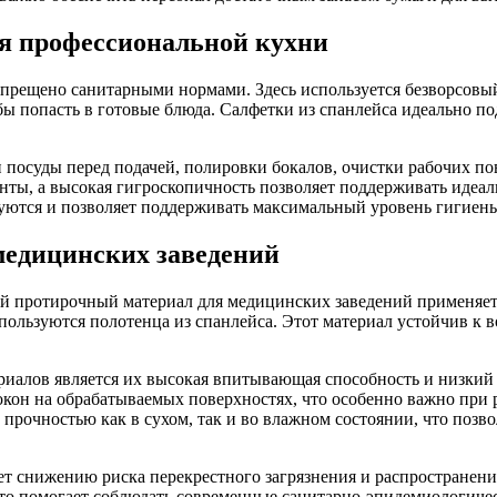
я профессиональной кухни
прещено санитарными нормами. Здесь используется безворсовы
бы попасть в готовые блюда. Салфетки из спанлейса идеально по
посуды перед подачей, полировки бокалов, очистки рабочих по
менты, а высокая гигроскопичность позволяет поддерживать идеа
руются и позволяет поддерживать максимальный уровень гигиен
медицинских заведений
ый протирочный материал для медицинских заведений применяет
пользуются полотенца из спанлейса. Этот материал устойчив к 
алов является их высокая впитывающая способность и низкий 
локон на обрабатываемых поверхностях, что особенно важно при
рочностью как в сухом, так и во влажном состоянии, что позв
ует снижению риска перекрестного загрязнения и распростране
то помогает соблюдать современные санитарно-эпидемиологиче