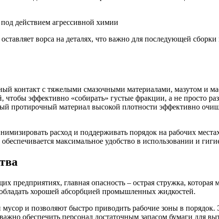
я под действием агрессивной химии
оставляет ворса на деталях, что важно для последующей сборки
ный контакт с тяжелыми смазочными материалами, мазутом и ма
 чтобы эффективно «собирать» густые фракции, а не просто раз
аный протирочный материал высокой плотности эффективно очищ
имизировать расход и поддерживать порядок на рабочих места
обеспечивается максимальное удобство в использовании и гиги
тва
 предприятиях, главная опасность – острая стружка, которая м
обладать хорошей абсорбцией промышленных жидкостей.
мусор и позволяют быстро приводить рабочие зоны в порядок. 
 важно обеспечить персонал достаточным запасом бумаги для вы