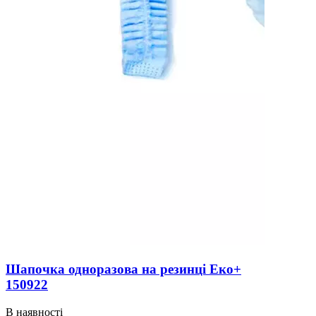
Шапочка одноразова на резинці Еко+
150922
В наявності