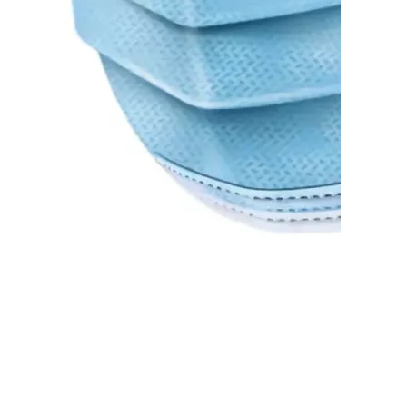
Медична маска нестерильна 150910-1
(ціна за 1 шт.)