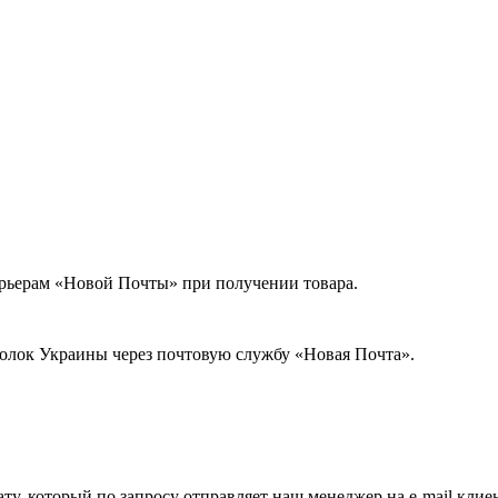
урьерам «Новой Почты» при получении товара.
голок Украины через почтовую службу «Новая Почта».
ату, который по запросу отправляет наш менеджер на e-mail клие