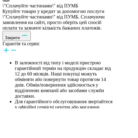
\"Сплачуйте частинами\" від ПУМБ
Купуйте товари у кредит за допомогою послуги
\"Сплачуйте частинами\" від ПУМБ. Сплачуючи
замовлення на сайті, просто оберіть цей спосіб
оплати та зазначте кількість бажаних платежів.
Закрити
Гарантія та сервіс
В залежності від типу і моделі пристрою
гарантійний термін на продукцію складає від
12 до 60 місяців. Наші покупці можуть
обміняти або повернути товар протягом 14
днів. Обмін/повернення здійснюється у
відділеннях компанії або засобами служби
доставки.
Для гарантійного обслуговування звертайтеся
у офіційні сервісні центри або магазини
компанії, попередньо зателефонувавши за
телефоном гарячої лінії, зазначеної на цьому
сайті.
Комплектацiя