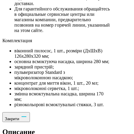
доставки.
Для гарантийного обслуживания обращайтесь
в официальные сервисные центры или
магазины компании, предварительно
позвонив на номер горячей линии, указанный
на этом сайте.
Комплектация
віконний пилосос, 1 шт., розміри (ДхШхВ)
126x280x320 мм;
основна всмоктуюча насадка, ширина 280 мм;
зарядний пристрій;
пульверизатор Standard з
мікроволоконною насадкою;
концентрат для миття вікон, 1 шт., 20 мл;
мікроволоконні серветка, 1 шт.;
змінна всмоктувальна насадка, ширина 170
мм;
різнокольорові всмоктувальні стяжки, 3 шт.
Закрити
Описание