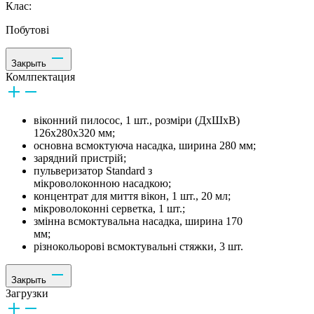
Клас:
Побутові
Закрыть
Комлпектация
віконний пилосос, 1 шт., розміри (ДхШхВ)
126x280x320 мм;
основна всмоктуюча насадка, ширина 280 мм;
зарядний пристрій;
пульверизатор Standard з
мікроволоконною насадкою;
концентрат для миття вікон, 1 шт., 20 мл;
мікроволоконні серветка, 1 шт.;
змінна всмоктувальна насадка, ширина 170
мм;
різнокольорові всмоктувальні стяжки, 3 шт.
Закрыть
Загрузки