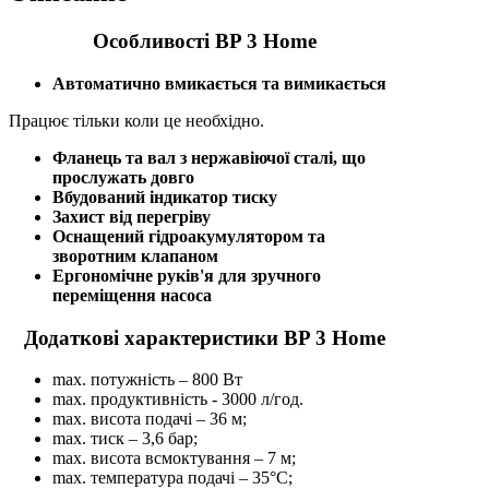
Особливості BP 3 Home
Автоматично вмикається та вимикається
Працює тільки коли це необхідно.
Фланець та вал з нержавіючої сталі, що
прослужать довго
Вбудований індикатор тиску
Захист від перегріву
Оснащений гідроакумулятором та
зворотним клапаном
Ергономічне руків'я для зручного
переміщення насоса
Додаткові характеристики BP 3 Home
max. потужність – 800 Вт
max. продуктивність - 3000 л/год.
max. висота подачі – 36 м;
max. тиск – 3,6 бар;
max. висота всмоктування – 7 м;
max. температура подачі – 35°С;