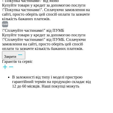
\"Покупка частинами\" від Mono
Купуйте товари у кредит за допомогою послуги
\"Покупка частинами\". Сплачуючи замовлення на
сайті, просто оберіть цей спосіб оплати та зазначте
кількість бажаних платежів.
\"Сплачуйте частинами\" від ПУМБ
Купуйте товари у кредит за допомогою послуги
\"Сплачуйте частинами\" від ПУМБ. Сплачуючи
замовлення на сайті, просто оберіть цей спосіб
оплати та зазначте кількість бажаних платежів.
Закрити
Гарантія та сервіс
В залежності від типу і моделі пристрою
гарантійний термін на продукцію складає від
12 до 60 місяців. Наші покупці можуть
обміняти або повернути товар протягом 14
днів. Обмін/повернення здійснюється у
відділеннях компанії або засобами служби
доставки.
Для гарантійного обслуговування звертайтеся