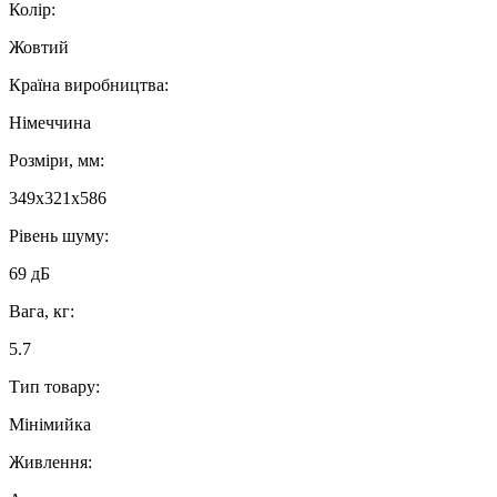
Колір:
Жовтий
Країна виробництва:
Німеччина
Розміри, мм:
349x321x586
Рівень шуму:
69 дБ
Вага, кг:
5.7
Тип товару:
Мінімийка
Живлення: