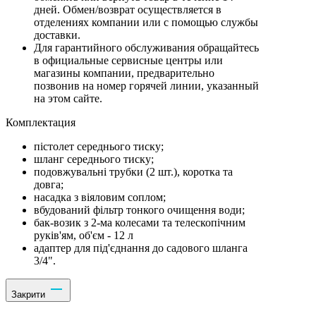
дней. Обмен/возврат осуществляется в
отделениях компании или с помощью службы
доставки.
Для гарантийного обслуживания обращайтесь
в официальные сервисные центры или
магазины компании, предварительно
позвонив на номер горячей линии, указанный
на этом сайте.
Комплектация
пістолет середнього тиску;
шланг середнього тиску;
подовжувальні трубки (2 шт.), коротка та
довга;
насадка з віяловим соплом;
вбудований фільтр тонкого очищення води;
бак-возик з 2-ма колесами та телескопічним
руків'ям, об'єм - 12 л
адаптер для під'єднання до садового шланга
3/4".
Закрити