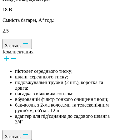
18 В
Ємність батареї, А*год.:
2,5
Закрыть
Комлпектация
пістолет середнього тиску;
шланг середнього тиску;
подовжувальні трубки (2 шт.), коротка та
довга;
насадка з віяловим соплом;
вбудований фільтр тонкого очищення води;
бак-возик з 2-ма колесами та телескопічним
руків'ям, об'єм - 12 л
адаптер для під'єднання до садового шланга
3/4".
Закрыть