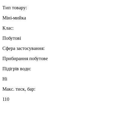
Тип товару:
Міні-мийка
Клас:
Побутові
Сфера застосування:
Прибирання побутове
Підігрів води:
Ні
Макс. тиск, бар:
110
Продуктивність л/ч:
360 л/год
Мобільність: