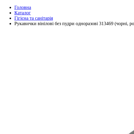
Головна
Каталог
Гігієна та санітарія
Рукавички вінілові без пудри одноразові 313469 (чорні, р