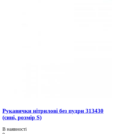
Рукавички нітрилові без пудри 313430
(сині, розмір S)
В наявності