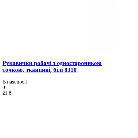
Рукавички робочі з односторонньою
точкою, тканинні, білі 8310
В наявності
0
21 ₴