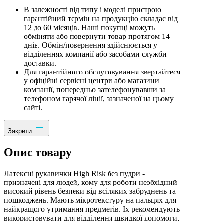
В залежності від типу і моделі пристрою
гарантійний термін на продукцію складає від
12 до 60 місяців. Наші покупці можуть
обміняти або повернути товар протягом 14
днів. Обмін/повернення здійснюється у
відділеннях компанії або засобами служби
доставки.
Для гарантійного обслуговування звертайтеся
у офіційні сервісні центри або магазини
компанії, попередньо зателефонувавши за
телефоном гарячої лінії, зазначеної на цьому
сайті.
Закрити
Опис товару
Латексні рукавички High Risk без пудри -
призначені для людей, кому для роботи необхідний
високий рівень безпеки від всіляких забруднень та
пошкоджень. Мають мікротекстуру на пальцях для
найкращого утримання предметів. Іх рекомендують
використовувати для відділення швидкої допомоги,