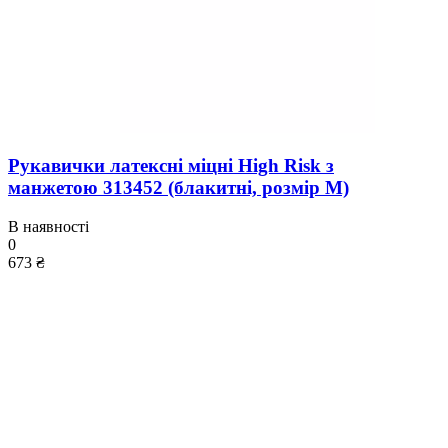
Рукавички латексні міцні High Risk з
манжетою 313452 (блакитні, розмір М)
В наявності
0
673 ₴