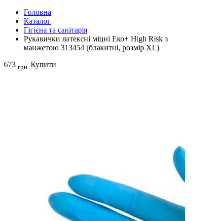
Головна
Каталог
Гігієна та санітарія
Рукавички латексні міцні Еко+ High Risk з
манжетою 313454 (блакитні, розмір XL)
673
Купити
грн.