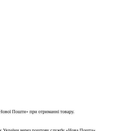
 «Нової Пошти» при отриманні товару.
ок України через поштову службу «Нова Пошта».