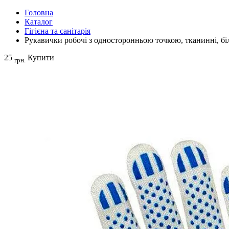
Головна
Каталог
Гігієна та санітарія
Рукавички робочі з односторонньою точкою, тканинні, бі
25
Купити
грн.