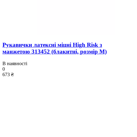
Рукавички латексні міцні High Risk з
манжетою 313452 (блакитні, розмір М)
В наявності
0
673 ₴