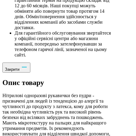
гарантійний термін на продукцію складає від
12 до 60 місяців. Наші покупці можуть
обміняти або повернути товар протягом 14
днів. Обмін/повернення здійснюється у
відділеннях компанії або засобами служби
доставки.
Для гарантійного обслуговування звертайтеся
у офіційні сервісні центри або магазини
компанії, попередньо зателефонувавши за
телефоном гарячої лінії, зазначеної на цьому
сайті.
Закрити
Опис товару
Нітрилові одноразові рукавички без пудри -
призначені для людей із тенденцією до алергії та
чутливості до продукту з латекса, кому для роботи
так необхідна чутливість рук та високий рівень
безпеки від всіляких забруднень та пошкоджень.
Мають мікротекстуру на пальцях для найкращого
утримання предметів. Іх рекомендують
використовувати для відділення швидкої допомоги,