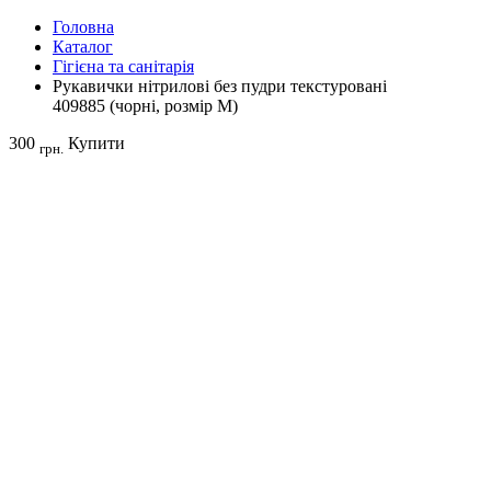
Головна
Каталог
Гігієна та санітарія
Рукавички нітрилові без пудри текстуровані
409885 (чорні, розмір M)
300
Купити
грн.