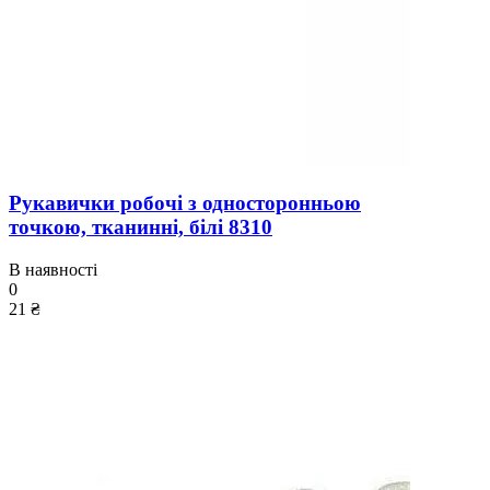
Рукавички робочі з односторонньою
точкою, тканинні, білі 8310
В наявності
0
21 ₴