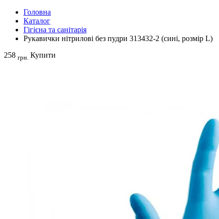
Головна
Каталог
Гігієна та санітарія
Рукавички нітрилові без пудри 313432-2 (сині, розмір L)
258
Купити
грн.