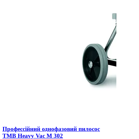
Профессійний однофазовий пилосос
TMB Heavy Vac М 302