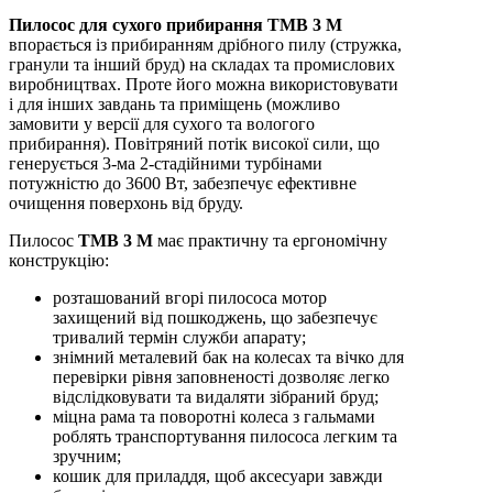
Пилосос для сухого прибирання TMB 3 M
впорається із прибиранням дрібного пилу (стружка,
гранули та інший бруд) на складах та промислових
виробництвах. Проте його можна використовувати
і для інших завдань та приміщень (можливо
замовити у версії для сухого та вологого
прибирання). Повітряний потік високої сили, що
генерується 3-ма 2-стадійними турбінами
потужністю до 3600 Вт, забезпечує ефективне
очищення поверхонь від бруду.
Пилосос
TMB 3 M
має практичну та ергономічну
конструкцію:
розташований вгорі пилососа мотор
захищений від пошкоджень, що забезпечує
тривалий термін служби апарату;
знімний металевий бак на колесах та вічко для
перевірки рівня заповненості дозволяє легко
відслідковувати та видаляти зібраний бруд;
міцна рама та поворотні колеса з гальмами
роблять транспортування пилососа легким та
зручним;
кошик для приладдя, щоб аксесуари завжди