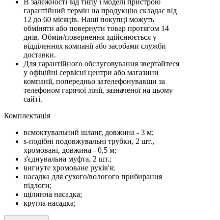
В залежності від типу і моделі пристрою
гарантійний термін на продукцію складає від
12 до 60 місяців. Наші покупці можуть
обміняти або повернути товар протягом 14
днів. Обмін/повернення здійснюється у
відділеннях компанії або засобами служби
доставки.
Для гарантійного обслуговування звертайтеся
у офіційні сервісні центри або магазини
компанії, попередньо зателефонувавши за
телефоном гарячої лінії, зазначеної на цьому
сайті.
Комплектацiя
всмоктувальний шланг, довжина - 3 м;
s-подібні подовжувальні трубки, 2 шт.,
хромовані, довжина - 0,5 м;
з'єднувальна муфта, 2 шт.;
вигнуте хромоване руків'я;
насадка для сухого/вологого прибирання
підлоги;
щілинна насадка;
кругла насадка;