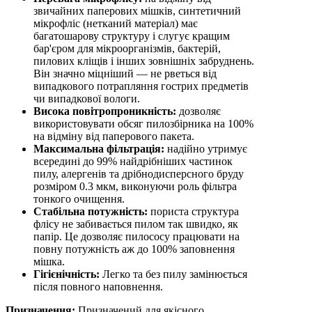
звичайних паперових мішків, синтетичний
мікрофліс (нетканий матеріал) має
багатошарову структуру і слугує кращим
бар'єром для
мікроорганізмів, бактерій,
пилових кліщів і інших зовнішніх забруднень
.
Він значно міцніший — не рветься від
випадкового потрапляння гострих предметів
чи випадкової вологи.
Висока повітропроникність:
дозволяє
використовувати обсяг пилозбірника на 100%
на відміну від паперового пакета.
Максимальна фільтрація:
надійно утримує
всередині до 99% найдрібніших частинок
пилу, алергенів та дрібнодисперсного бруду
розміром
0.3 мкм
, виконуючи роль фільтра
тонкого очищення.
Стабільна потужність:
пориста структура
флісу не забивається пилом так швидко, як
папір. Це дозволяє пилососу працювати на
повну потужність аж до 100% заповнення
мішка.
Гігієнічність:
Легко та без пилу замінюється
після повного наповнення.
Призначення:
Призначений для якісного