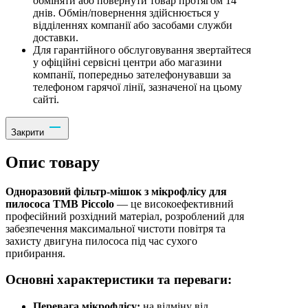
обміняти або повернути товар протягом 14
днів. Обмін/повернення здійснюється у
відділеннях компанії або засобами служби
доставки.
Для гарантійного обслуговування звертайтеся
у офіційні сервісні центри або магазини
компанії, попередньо зателефонувавши за
телефоном гарячої лінії, зазначеної на цьому
сайті.
Закрити
Опис товару
Одноразовий фільтр-мішок з мікрофлісу для
пилососа TMB Piccolo
— це високоефективний
професійний розхідний матеріал, розроблений для
забезпечення максимальної чистоти повітря та
захисту двигуна пилососа під час сухого
прибирання.
Основні характеристики та переваги:
Перевага мікрофлісу:
на відміну від