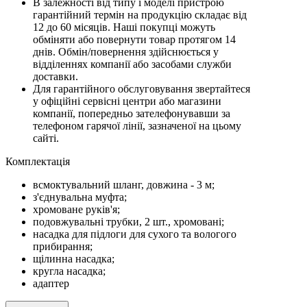
В залежності від типу і моделі пристрою
гарантійний термін на продукцію складає від
12 до 60 місяців. Наші покупці можуть
обміняти або повернути товар протягом 14
днів. Обмін/повернення здійснюється у
відділеннях компанії або засобами служби
доставки.
Для гарантійного обслуговування звертайтеся
у офіційні сервісні центри або магазини
компанії, попередньо зателефонувавши за
телефоном гарячої лінії, зазначеної на цьому
сайті.
Комплектацiя
всмоктувальний шланг, довжина - 3 м;
з'єднувальна муфта;
хромоване руків'я;
подовжувальні трубки, 2 шт., хромовані;
насадка для підлоги для сухого та вологого
прибирання;
щілинна насадка;
кругла насадка;
адаптер