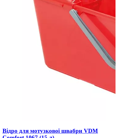
Відро для мотузкової швабри VDM
Comfort 1067 (15 л)