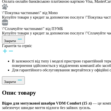
Оплата онлайн банківською платіжною карткою Visa, MasterCar
\"Покупка частинами\" від Mono
Купуйте товари у кредит за допомогою послуги \"Покупка частин
\"Сплачуйте частинами\" від ПУМБ
Купуйте товари у кредит за допомогою послуги \"Сплачуйте час
Закрити
Гарантія та сервіс
В залежності від типу і моделі пристрою гарантійний тер
повернення здійснюється у відділеннях компанії або засо
Для гарантійного обслуговування звертайтеся у офіційні с
Закрити
Опис товару
Відро для мотузкової швабри VDM Comfort (15 л)
— це компа
забезпечує швидке миття підлоги без зайвих зусиль.