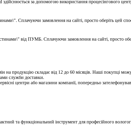
d здійснюється за допомогою використання процесінгового цент
ами\". Сплачуючи замовлення на сайті, просто оберіть цей спосі
тинами\" від ПУМБ. Сплачуючи замовлення на сайті, просто обері
мін на продукцію складає від 12 до 60 місяців. Наші покупці мож
бами служби доставки.
ервісні центри або магазини компанії, попередньо зателефонувавш
ктний та функціональний інструмент для професійного вологого