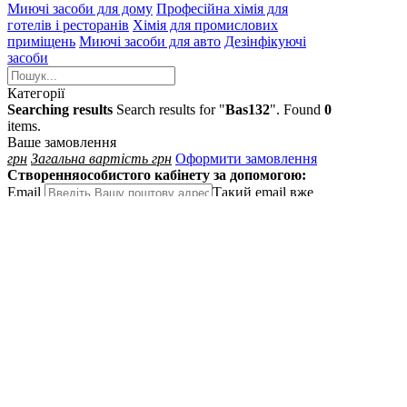
Миючі засоби для дому
Професійна хімія для
готелів і ресторанів
Хімія для промислових
приміщень
Миючі засоби для авто
Дезінфікуючі
засоби
Категорії
Searching results
Search results for "
Bas132
". Found
0
items.
Ваше замовлення
грн
Загальна вартість
грн
Оформити замовлення
Створення
особистого кабінету за допомогою:
Email
Такий email вже
існує або не є коректним
Пароль
Пароль повинен
бути не менше 6 знаків
Далі
Увійти до особистного кабінету
Увiйти з
Google
Вхід
до особистого кабінету:
Email
Вкажiть коректний
e-mail
Пароль
Пароль повинен
бути не менше 6 знаків
Показати пароль
Забув
пароль?
Далі
Створити особистий кабінет
Увiйти з Google