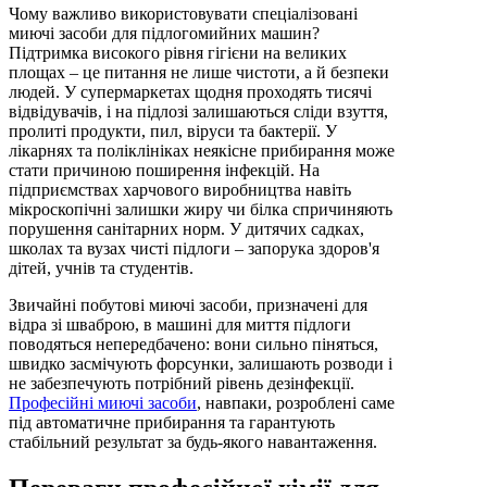
Чому важливо використовувати спеціалізовані
миючі засоби для підлогомийних машин?
Підтримка високого рівня гігієни на великих
площах – це питання не лише чистоти, а й безпеки
людей. У супермаркетах щодня проходять тисячі
відвідувачів, і на підлозі залишаються сліди взуття,
пролиті продукти, пил, віруси та бактерії. У
лікарнях та поліклініках неякісне прибирання може
стати причиною поширення інфекцій. На
підприємствах харчового виробництва навіть
мікроскопічні залишки жиру чи білка спричиняють
порушення санітарних норм. У дитячих садках,
школах та вузах чисті підлоги – запорука здоров'я
дітей, учнів та студентів.
Звичайні побутові миючі засоби, призначені для
відра зі шваброю, в машині для миття підлоги
поводяться непередбачено: вони сильно піняться,
швидко засмічують форсунки, залишають розводи і
не забезпечують потрібний рівень дезінфекції.
Професійні миючі засоби
, навпаки, розроблені саме
під автоматичне прибирання та гарантують
стабільний результат за будь-якого навантаження.