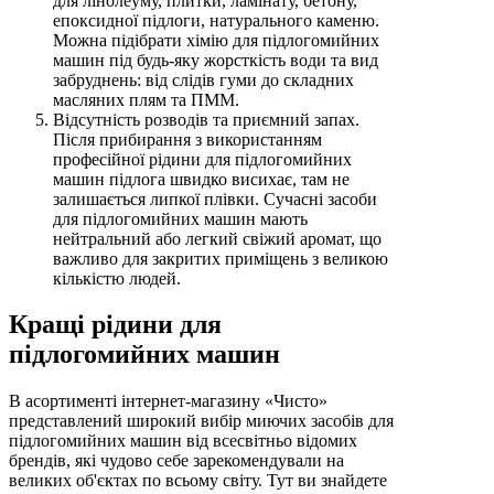
для лінолеуму, плитки, ламінату, бетону,
епоксидної підлоги, натурального каменю.
Можна підібрати хімію для підлогомийних
машин під будь-яку жорсткість води та вид
забруднень: від слідів гуми до складних
масляних плям та ПММ.
Відсутність розводів та приємний запах.
Після прибирання з використанням
професійної рідини для підлогомийних
машин підлога швидко висихає, там не
залишається липкої плівки. Сучасні засоби
для підлогомийних машин мають
нейтральний або легкий свіжий аромат, що
важливо для закритих приміщень з великою
кількістю людей.
Кращі рідини для
підлогомийних машин
В асортименті інтернет-магазину «Чисто»
представлений широкий вибір миючих засобів для
підлогомийних машин від всесвітньо відомих
брендів, які чудово себе зарекомендували на
великих об'єктах по всьому світу. Тут ви знайдете