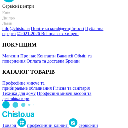
Сервісні центри
Київ
+38 095-273-95-15
Дніпро
+38 095-274-63-06
Львів
+38 099-301-82-69
info@chisto.ua
Політика конфіденційності
Публічна
оферта
©2021-2026 Всі права захищені
ПОКУПЦЯМ
Магазин
Про нас
Контакти
Вакансії
Обмін та
повернення
Оплата та доставка
Бренди
КАТАЛОГ ТОВАРІВ
Професійне миюче та
прибиральне обладнання
Гігієна та санітарія
Техніка для дому
Професійні миючі засоби та
дезінфікатори
Товари
професійний клінінг
сервісний