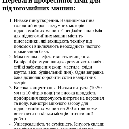
Переваги професійної хімії для
підлогомийних машин:
Низьке піноутворення. Надлишкова піна –
головний ворог вакуумних моторів
підлогомийних машин. Спеціалізована хімія
для підлогомийних машин містить
піногасники, які захищають техніку від
поломок і виключають необхідність частого
промивання бака.
Максимальна ефективність очищення.
Вивірені формули швидко розчиняють навіть
стійкі забруднення (жир, мастила, сліди
взуття, віск, будівельний пил). Одна заправка
бака дозволяє обробити сотні квадратних
метрів.
Висока концентрація. Низька витрата (10-50
мл на 10 літрів води) та висока швидкість
прибирання скорочують витрати на персонал
та воду. Каністри миючого засобу для
підлогомийних машин на 200 літрів може
вистачити на кілька місяців інтенсивної
роботи.
Універсальність та сумісність. Існують склади