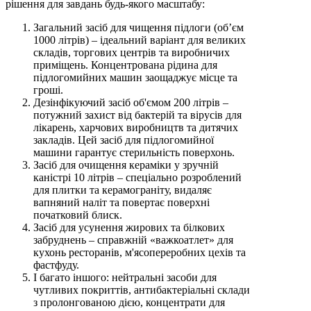
рішення для завдань будь-якого масштабу:
Загальний засіб для чищення підлоги (об’єм
1000 літрів) – ідеальний варіант для великих
складів, торгових центрів та виробничих
приміщень. Концентрована рідина для
підлогомийних машин заощаджує місце та
гроші.
Дезінфікуючий засіб об'ємом 200 літрів –
потужний захист від бактерій та вірусів для
лікарень, харчових виробництв та дитячих
закладів. Цей засіб для підлогомийної
машини гарантує стерильність поверхонь.
Засіб для очищення кераміки у зручній
каністрі 10 літрів – спеціально розроблений
для плитки та керамограніту, видаляє
вапняний наліт та повертає поверхні
початковий блиск.
Засіб для усунення жирових та білкових
забруднень – справжній «важкоатлет» для
кухонь ресторанів, м'ясопереробних цехів та
фастфуду.
І багато іншого: нейтральні засоби для
чутливих покриттів, антибактеріальні склади
з пролонгованою дією, концентрати для