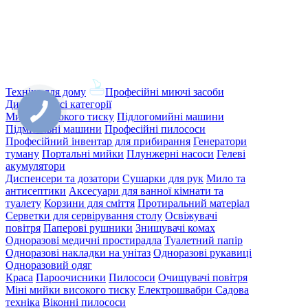
Техніка для дому
Професійні миючі засоби
Дивитись усі категорії
Мийки високого тиску
Підлогомийні машини
Підмітальні машини
Професійні пилососи
Професійний інвентар для прибирання
Генератори
туману
Портальні мийки
Плунжерні насоси
Гелеві
акумулятори
Диспенсери та дозатори
Сушарки для рук
Мило та
антисептики
Аксесуари для ванної кімнати та
туалету
Корзини для сміття
Протиральний матеріал
Серветки для сервірування столу
Освіжувачі
повітря
Паперові рушники
Знищувачі комах
Одноразові медичні простирадла
Туалетний папір
Одноразові накладки на унітаз
Одноразові рукавиці
Одноразовий одяг
Краса
Пароочисники
Пилососи
Очищувачі повітря
Міні мийки високого тиску
Електрошвабри
Садова
техніка
Віконні пилососи