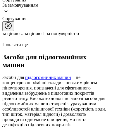
За замовчуванням
Сортування
за цiною ↓
за цiною ↑
за популярністю
Показати ще
Засоби для підлогомийних
машин
Засоби для
підлогомийних машин
– це
концентровані хімічні склади з низьким рівнем
піноутворення, призначені для ефективного
видалення забруднень з підлогових покриттів
різного типу. Високотехнологічні миючі засоби для
підлогомийних машин створені з урахуванням
особливостей клінінгової техніки (жорсткість води,
тип щіток, матеріал підлоги) і дозволяють
проводити одночасне очищення, миття та
дезінфекцію підлогових покриттів.