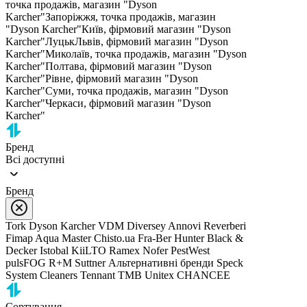
точка продажів, магазин "Dyson
Karcher"
Запоріжжя, точка продажів, магазин
"Dyson Karcher"
Київ, фірмовий магазин "Dyson
Karcher"
Луцьк
Львів, фірмовий магазин "Dyson
Karcher"
Миколаїв, точка продажів, магазин "Dyson
Karcher"
Полтава, фірмовий магазин "Dyson
Karcher"
Рівне, фірмовий магазин "Dyson
Karcher"
Суми, точка продажів, магазин "Dyson
Karcher"
Черкаси, фірмовий магазин "Dyson
Karcher"
Бренд
Всі доступні
Бренд
Tork
Dyson
Karcher
VDM
Diversey
Annovi Reverberi
Fimap
Aqua Master
Chisto.ua
Fra-Ber
Hunter
Black &
Decker
Istobal
KiiLTO
Ramex
Nofer
PestWest
pulsFOG
R+M Suttner
Альтернативні бренди
Speck
System Cleaners
Tennant
TMB
Unitex
CHANCEE
Сортування