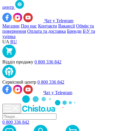
центр
Чат у Telegram
Магазин
Про нас
Контакти
Вакансії
Обмін та
повернення
Оплата та доставка
Бренди
Б\У та
уцінка
UA
RU
Відділ продажу
0 800 336 842
Сервісний центр
0 800 336 842
Чат у Telegram
0 800 336 842