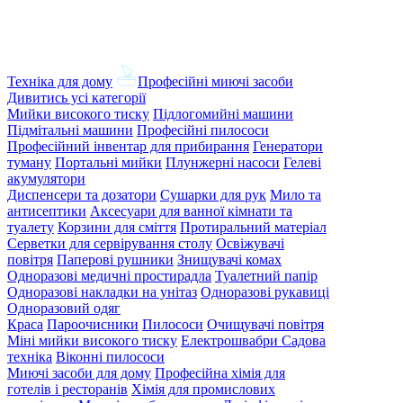
Техніка для дому
Професійні миючі засоби
Дивитись усі категорії
Мийки високого тиску
Підлогомийні машини
Підмітальні машини
Професійні пилососи
Професійний інвентар для прибирання
Генератори
туману
Портальні мийки
Плунжерні насоси
Гелеві
акумулятори
Диспенсери та дозатори
Сушарки для рук
Мило та
антисептики
Аксесуари для ванної кімнати та
туалету
Корзини для сміття
Протиральний матеріал
Серветки для сервірування столу
Освіжувачі
повітря
Паперові рушники
Знищувачі комах
Одноразові медичні простирадла
Туалетний папір
Одноразові накладки на унітаз
Одноразові рукавиці
Одноразовий одяг
Краса
Пароочисники
Пилососи
Очищувачі повітря
Міні мийки високого тиску
Електрошвабри
Садова
техніка
Віконні пилососи
Миючі засоби для дому
Професійна хімія для
готелів і ресторанів
Хімія для промислових