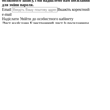
облікового запису, і ми надішлемо вам посилання
для зміни пароля.
Email
Вкажiть коректний
e-mail
Надіслати
Увійти до особистного кабінету
Лист надіслано
Електронний лист із посиланням
для зміни пароля надіслано на електронну
адресу, пов’язану з вашим обліковим записом, і
може минути кілька хвилин, перш ніж
повідомлення надійде. Зачекайте принаймні 10
хвилин, перш ніж ініціювати інший запит.
Авторизуватися
Створити особистий кабінет
Спеціально для Вас
підготовлені такі фішки:
Додаємо
ще більше бонусів
вже при першому
замовленні
Даруємо адресну
доставку за 1 грн.
на перше
замовлення
Ще більше
персонально підібраних
подарунків
Вийти
Ви впевнені, що бажаєте вийти зі свого
облікового запису?
Ні
Так
Виберіть місто