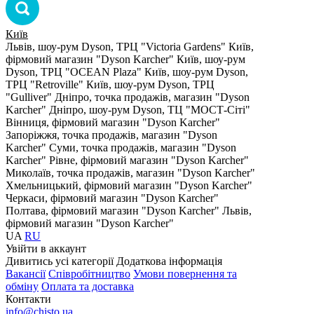
Київ
Львів, шоу-рум Dyson, ТРЦ "Victoria Gardens"
Київ,
фірмовий магазин "Dyson Karcher"
Київ, шоу-рум
Dyson, ТРЦ "OCEAN Plaza"
Київ, шоу-рум Dyson,
ТРЦ "Retroville"
Київ, шоу-рум Dyson, ТРЦ
"Gulliver"
Дніпро, точка продажів, магазин "Dyson
Karcher"
Дніпро, шоу-рум Dyson, ТЦ "МОСТ-Сіті"
Вінниця, фірмовий магазин "Dyson Karcher"
Запоріжжя, точка продажів, магазин "Dyson
Karcher"
Суми, точка продажів, магазин "Dyson
Karcher"
Рівне, фірмовий магазин "Dyson Karcher"
Миколаїв, точка продажів, магазин "Dyson Karcher"
Хмельницький, фірмовий магазин "Dyson Karcher"
Черкаси, фірмовий магазин "Dyson Karcher"
Полтава, фірмовий магазин "Dyson Karcher"
Львів,
фірмовий магазин "Dyson Karcher"
UA
RU
Увiйти в аккаунт
Дивитись усі категорії
Додаткова інформація
Вакансії
Співробітництво
Умови повернення та
обміну
Оплата та доставка
Контакти
info@chisto.ua