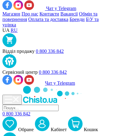
Чат у Telegram
Магазин
Про нас
Контакти
Вакансії
Обмін та
повернення
Оплата та доставка
Бренди
Б\У та
уцінка
UA
RU
Відділ продажу
0 800 336 842
Сервісний центр
0 800 336 842
Чат у Telegram
0 800 336 842
Обране
Кабiнет
Кошик