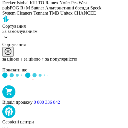
Decker
Istobal
KiiLTO
Ramex
Nofer
PestWest
pulsFOG
R+M Suttner
Альтернативні бренди
Speck
System Cleaners
Tennant
TMB
Unitex
CHANCEE
Сортування
За замовчуванням
Сортування
за цiною ↓
за цiною ↑
за популярністю
Показати ще
Відділ продажу
0 800 336 842
Сервісні центри