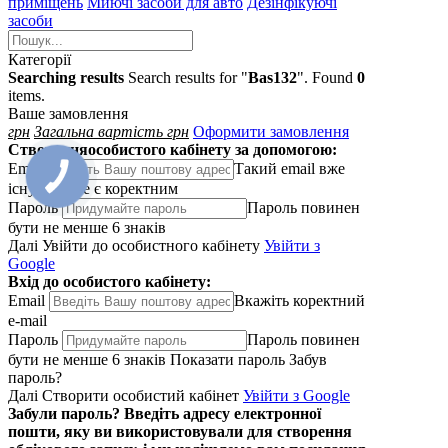
приміщень
Миючі засоби для авто
Дезінфікуючі
засоби
Категорії
Searching results
Search results for "
Bas132
". Found
0
items.
Ваше замовлення
грн
Загальна вартість
грн
Оформити замовлення
Створення
особистого кабінету за допомогою:
Email
Такий email вже
існує або не є коректним
Пароль
Пароль повинен
бути не менше 6 знаків
Далі
Увійти до особистного кабінету
Увiйти з
Google
Вхід
до особистого кабінету:
Email
Вкажiть коректний
e-mail
Пароль
Пароль повинен
бути не менше 6 знаків
Показати пароль
Забув
пароль?
Далі
Створити особистий кабінет
Увiйти з Google
Забули пароль?
Введіть адресу електронної
пошти, яку ви використовували для створення