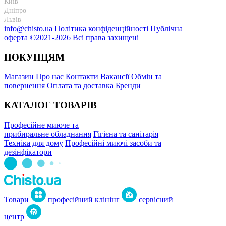
Київ
+38 095-273-95-15
Дніпро
+38 095-274-63-06
Львів
+38 099-301-82-69
info@chisto.ua
Політика конфіденційності
Публічна
оферта
©2021-2026 Всі права захищені
ПОКУПЦЯМ
Магазин
Про нас
Контакти
Вакансії
Обмін та
повернення
Оплата та доставка
Бренди
КАТАЛОГ ТОВАРІВ
Професійне миюче та
прибиральне обладнання
Гігієна та санітарія
Техніка для дому
Професійні миючі засоби та
дезінфікатори
Товари
професійний клінінг
сервісний
центр