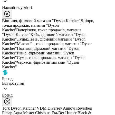
Наявність у місті
Вінниця, фірмовий магазин "Dyson Karcher"
Дніпро,
точка продажів, магазин "Dyson
Karcher"
Запоріжжя, точка продажів, магазин
"Dyson Karcher"
Київ, фірмовий магазин "Dyson
Karcher"
Луцьк
Львів, фірмовий магазин "Dyson
Karcher"
Миколаїв, точка продажів, магазин "Dyson
Karcher"
Полтава, фірмовий магазин "Dyson
Karcher"
Рівне, фірмовий магазин "Dyson
Karcher"
Суми, точка продажів, магазин "Dyson
Karcher"
Черкаси, фірмовий магазин "Dyson
Karcher"
Бренд
Всі доступні
Бренд
Tork
Dyson
Karcher
VDM
Diversey
Annovi Reverberi
Fimap
Aqua Master
Chisto.ua
Fra-Ber
Hunter
Black &