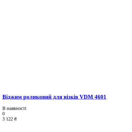
Віджим роликовий для візків VDM 4601
В наявності
0
3 122 ₴