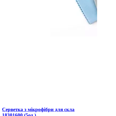
Серветка з мікрофібри для скла
18301600 (5од.)