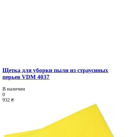
Щетка для уборки пыли из страусиных
перьев VDM 4037
В наличии
0
932 ₴