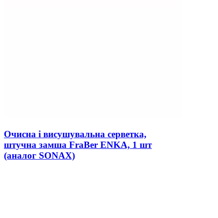
Очисна і висушувальна серветка,
штучна замша FraBer ENKA, 1 шт
(аналог SONAX)
В наличии
0
328 ₴