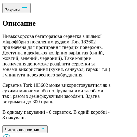
Закрити
Описание
Низьковорсова багаторазова серветка з щільної
мікрофібри з посиленим рядком Tork 183602
призначена для протирання твердих поверхонь.
Доступна в декількох колірних варіантах (синій,
жовтий, зелений, червоний). Таке колірне
позначення допоможе розділити серветки за
зонами використання (кухня, санвузол, гараж і т.д.)
і уникнути перехресного забруднення.
Серветка Tork 183602 може використовуватися як з
сухими миючими або полірувальними засобами,
так і разом з дезінфікуючими засобами. Здатна
витримати до 300 прань.
В одному пакуванні - 6 серветок. В одній коробці -
8 пакувань.
Читать полностью