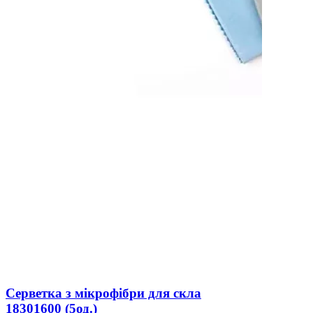
Серветка з мікрофібри для скла
18301600 (5од.)