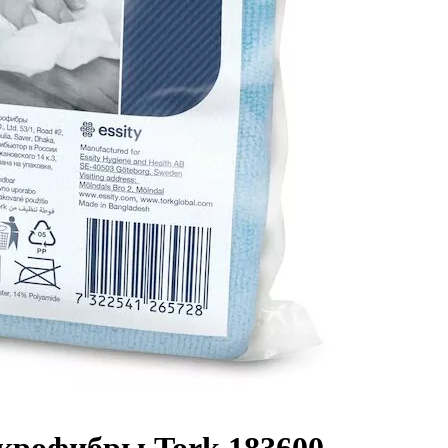
крофибры Tork 183600