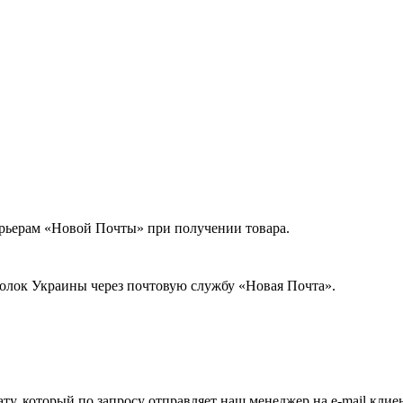
урьерам «Новой Почты» при получении товара.
голок Украины через почтовую службу «Новая Почта».
ату, который по запросу отправляет наш менеджер на e-mail клие