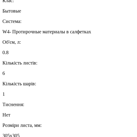
Клас:
Бытовые
Система:
W4- Протирочные материалы в салфетках
Об'єм, л:
0.8
Кількість листів:
6
Кількість шарів:
1
Тиснення:
Нет
Розміри листа, мм:
305х305