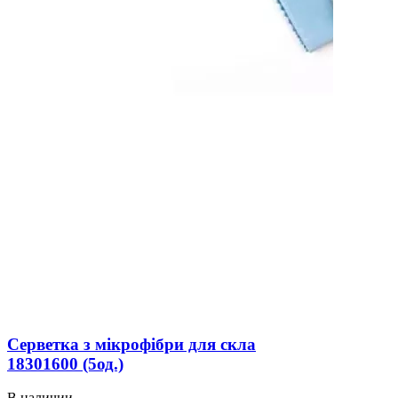
Серветка з мікрофібри для скла
18301600 (5од.)
В наличии