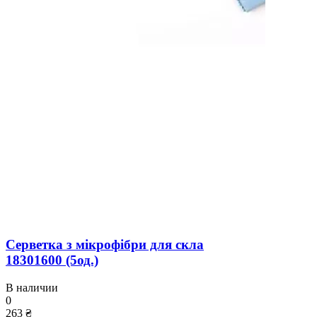
Серветка з мікрофібри для скла
18301600 (5од.)
В наличии
0
263 ₴