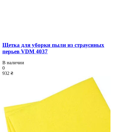
Щетка для уборки пыли из страусиных
перьев VDM 4037
В наличии
0
932 ₴